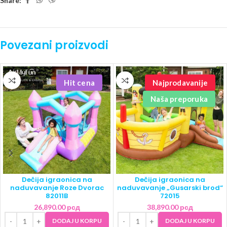
Share:
Povezani proizvodi
Hit cena
Najprodavanije
Naša preporuka
Dečija igraonica na
Dečija igraonica na
naduvavanje Roze Dvorac
naduvavanje „Gusarski brod“
82011B
72015
26,890.00
рсд
38,890.00
рсд
DODAJ U KORPU
DODAJ U KORPU