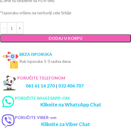
(Cene su izražene sa PDV-om)
*Isporuku vršimo na teritoriji cele Srbije
DODAJ U KORPU
BRZA ISPORUKA
Rok isporuke 1-3 radna dana
PORUČITE TELEFONOM
061 61 16 270
|
032 406 707
PORUČITE WHATSAPP-OM
Kliknite na WhatsApp Chat
PORUČITE VIBER-om
Kliknite za Viber Chat