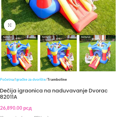
Click to enlarge
Početna
Igračke za dvorište
Tramboline
Dečija igraonica na naduvavanje Dvorac
82011A
26,890.00
рсд