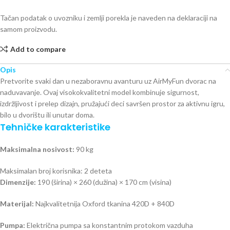
Tačan podatak o uvozniku i zemlji porekla je naveden na deklaraciji na
samom proizvodu.
Add to compare
Opis
Pretvorite svaki dan u nezaboravnu avanturu uz
AirMyFun
dvorac na
naduvavanje. Ovaj visokokvalitetni model kombinuje sigurnost,
izdržljivost i prelep dizajn, pružajući deci savršen prostor za aktivnu igru,
bilo u dvorištu ili unutar doma.
Tehničke karakteristike
Maksimalna nosivost:
90 kg
Maksimalan broj korisnika: 2 deteta
Dimenzije:
190 (širina) × 260 (dužina) × 170 cm (visina)
Materijal:
Najkvalitetnija Oxford tkanina 420D + 840D
Pumpa:
Električna pumpa sa konstantnim protokom vazduha