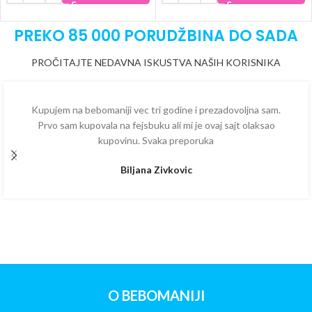
PREKO 85 000 PORUDŽBINA DO SADA
PROČITAJTE NEDAVNA ISKUSTVA NAŠIH KORISNIKA
Kupujem na bebomaniji vec tri godine i prezadovoljna sam.
Prvo sam kupovala na fejsbuku ali mi je ovaj sajt olaksao
kupovinu. Svaka preporuka
Biljana Zivkovic
O BEBOMANIJI