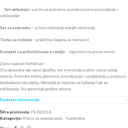
Set uključuje
i sve što je potrebno za jednostavno postavljanje i
održavanje:
Set za popravku
– za brzo rešavanje manjih oštećenja
Torbu za nošenje
– praktična i lagana za transport
Komplet za pričvršćivanje u zemlju
– sigurnost na prvom mestu
Zašto Izabrati AirMyFun?
Ova igraonica nije samo igračka, već investicija u zdrav razvoj vašeg
deteta. Podstiče fizičku aktivnost, koordinaciju i socijalizaciju u potpuno
bezbednom okruženju. Materijal je otporan na habanje i lak za
održavanje, što garantuje godine zabave.
Dodatne informacije
Šifra proizvoda:
PS-82011A
Kategorije:
Dvorci na naduvavanje
,
Tramboline