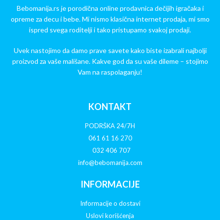
Bebomanija.rs je porodična online prodavnica dečijih igračaka i
opreme za decu i bebe. Mi nismo klasična internet prodaja, mi smo
ispred svega roditelji i tako pristupamo svakoj prodaji.
Uvek nastojimo da damo prave savete kako biste izabrali najbolji
proizvod za vaše mališane. Kakve god da su vaše dileme – stojimo
Vam na raspolaganju!
KONTAKT
PODRŠKA 24/7H
061 61 16 270
032 406 707
info@bebomanija.com
INFORMACIJE
Informacije o dostavi
Uslovi korišćenja