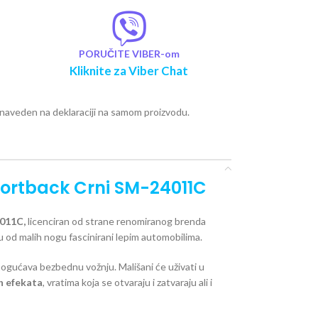
PORUČITE VIBER-om
Kliknite za Viber Chat
e naveden na deklaraciji na samom proizvodu.
Sportback Crni SM-24011C
4011C,
licenciran od strane renomiranog brenda
u od malih nogu fascinirani lepim automobilima.
gućava bezbednu vožnju. Mališani će uživati u
h efekata
, vratima koja se otvaraju i zatvaraju ali i