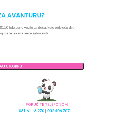
ZA AVANTURU?
24011C
luksuzno vozilo za decu, koje pokreću dva
ji dete nikada neće zaboraviti.
AJ U KORPU
PORUČITE TELEFONOM
061 61 16 270
|
032 406 707