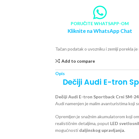
PORUČITE WHATSAPP-OM
Kliknite na WhatsApp Chat
Tačan podatak o uvozniku i zemlji porekla j
Add to compare
Opis
Dečiji Audi E-tron 
Dečiji Audi E-tron Sportback Crni SM-2
Audi namenjen je malim avanturistima koji s
Opremljen je snažnim akumulatorom koji omo
realističnim detaljima, poput
LED svetlosni
mogućnosti
daljinskog upravljanja.