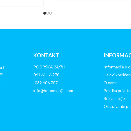
KONTAKT
INFORMAC
PODRŠKA 24/7H
Informacije o d
a i
mi
061 61 16 270
Uslovi korišćen
.
032 406 707
O nama
info@bebomanija.com
Politika privatn
Reklamacije
Otkazivanje po