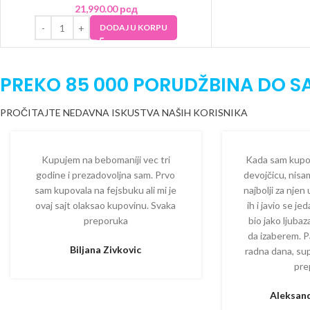
21,990.00
рсд
DODAJ U KORPU
PREKO 85 000 PORUDŽBINA DO S
PROČITAJTE NEDAVNA ISKUSTVA NAŠIH KORISNIKA
Kupujem na bebomaniji vec tri
Kada sam kupova
godine i prezadovoljna sam. Prvo
devojčicu, nisam
sam kupovala na fejsbuku ali mi je
najbolji za njen
ovaj sajt olaksao kupovinu. Svaka
ih i javio se je
preporuka
bio jako ljuba
da izaberem. P
Biljana Zivkovic
radna dana, su
pre
Aleksand