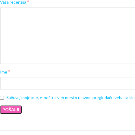
*
Vaša recenzija
*
Ime
Sačuvaj moje ime, e-poštu i veb mesto u ovom pregledaču veba za sl