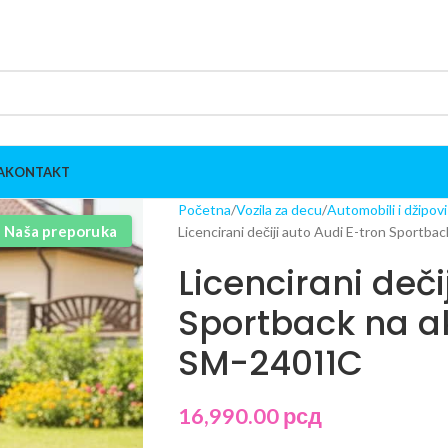
A
KONTAKT
Početna
Vozila za decu
Automobili i džipov
Naša preporuka
Licencirani dečiji auto Audi E-tron Sportb
Licencirani deči
Sportback na a
SM-24011C
16,990.00
рсд