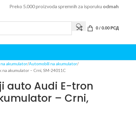
Preko 5.000 proizvoda spremnih za isporuku
odmah
0
/
0.00
РСД
i na akumulator
Automobili na akumulator
ack na akumulator – Crni, SM-24011C
ji auto Audi E-tron
kumulator – Crni,