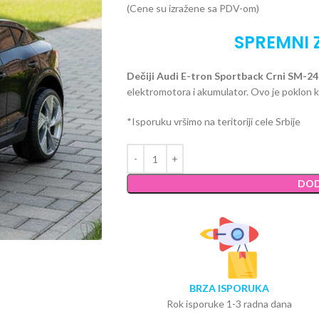
(Cene su izražene sa PDV-om)
SPREMNI 
Dečiji Audi E-tron Sportback Crni SM-
elektromotora i akumulator. Ovo je poklon ko
*Isporuku vršimo na teritoriji cele Srbije
DOD
BRZA ISPORUKA
Rok isporuke 1-3 radna dana