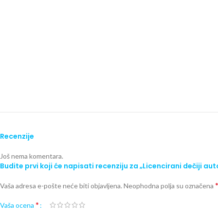
Recenzije
Još nema komentara.
Budite prvi koji će napisati recenziju za „Licencirani dečiji 
Vaša adresa e-pošte neće biti objavljena.
Neophodna polja su označena
*
Vaša ocena