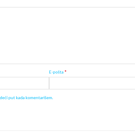
Pogledajte sve modele
automobila na ak
Korisne
Proizvod se isporučuje u originalnoj kutiji, 
Za montažu proizvoda potrebno je oko 30 m
Od alata su vam potrebni šrafciger i klešta, a
*
E-pošta
edeći put kada komentarišem.