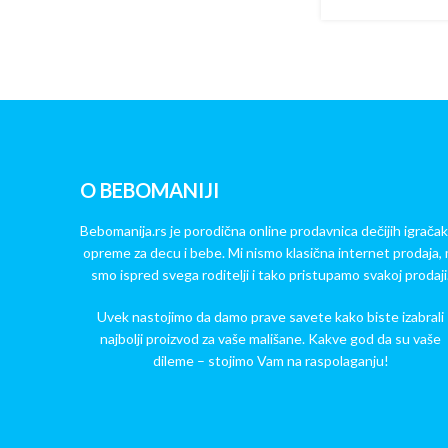
O BEBOMANIJI
Bebomanija.rs je porodična online prodavnica dečijih igračak
opreme za decu i bebe. Mi nismo klasična internet prodaja, 
smo ispred svega roditelji i tako pristupamo svakoj prodaji
Uvek nastojimo da damo prave savete kako biste izabrali
najbolji proizvod za vaše mališane. Kakve god da su vaše
dileme – stojimo Vam na raspolaganju!