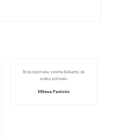
Brza isporuka, veoma ljubazni, za
Ispostova
svaku pohvalu.
upakovano
proizvodom
Milena Pavlovic
Aleksa