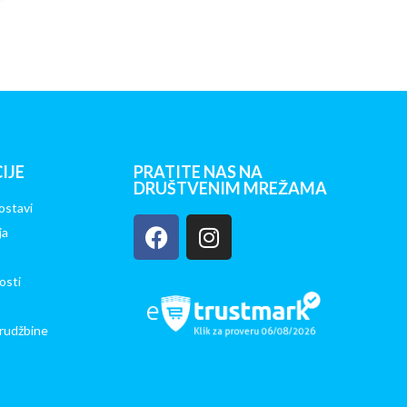
IJE
PRATITE NAS NA
DRUŠTVENIM MREŽAMA
ostavi
ja
osti
rudžbine