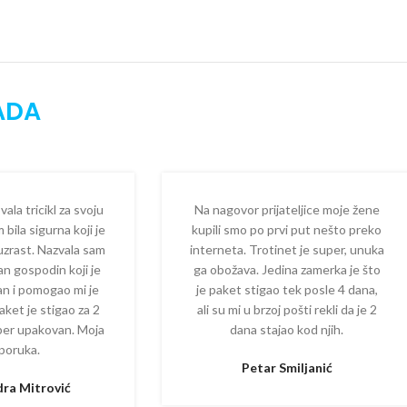
ADA
la tricikl za svoju
Na nagovor prijateljice moje žene
 bila sigurna koji je
kupili smo po prvi put nešto preko
 uzrast. Nazvala sam
interneta. Trotinet je super, unuka
dan gospodin koji je
ga obožava. Jedina zamerka je što
zan i pomogao mi je
je paket stigao tek posle 4 dana,
aket je stigao za 2
ali su mi u brzoj pošti rekli da je 2
per upakovan. Moja
dana stajao kod njih.
poruka.
Petar Smiljanić
ra Mitrović