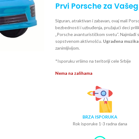
Prvi Porsche za Vaše
Siguran, atraktivan i zabavan, ovaj mali Por
bezbednosti i uzbuđenja, pružajući deci pr
„Porsche avanturističkom svetu“. Najmlađi 
sopstvenom aktivnošću.
Ugrađena muzika
zanimljivijom.
*Isporuku vršimo na teritoriji cele Srbije
Nema na zalihama
BRZA ISPORUKA
Rok isporuke 1-3 radna dana