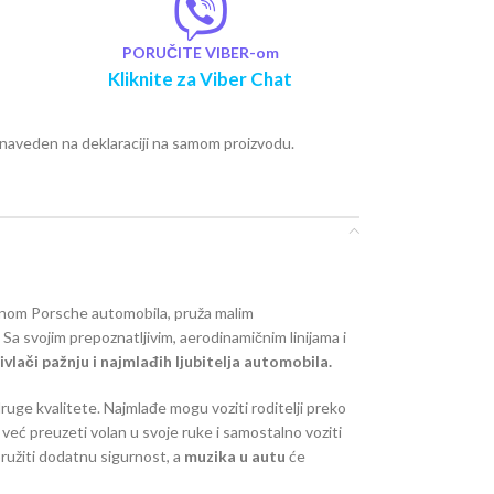
PORUČITE VIBER-om
Kliknite za Viber Chat
e naveden na deklaraciji na samom proizvodu.
ajnom Porsche automobila, pruža malim
Sa svojim prepoznatljivim, aerodinamičnim linijama i
ivlači pažnju i najmlađih ljubitelja automobila.
druge kvalitete. Najmlađe mogu voziti roditelji preko
već preuzeti volan u svoje ruke i samostalno voziti
ružiti dodatnu sigurnost, a
muzika u autu
će