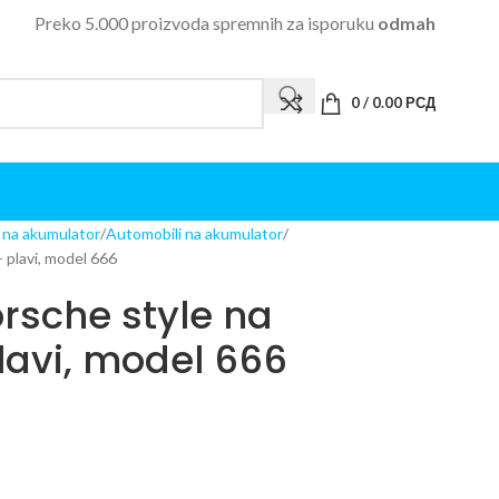
Preko 5.000 proizvoda spremnih za isporuku
odmah
0
/
0.00
РСД
i na akumulator
Automobili na akumulator
 plavi, model 666
rsche style na
lavi, model 666