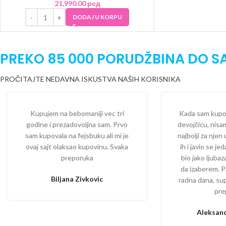
21,990.00
рсд
DODAJ U KORPU
PREKO 85 000 PORUDŽBINA DO S
PROČITAJTE NEDAVNA ISKUSTVA NAŠIH KORISNIKA
Kupujem na bebomaniji vec tri
Kada sam kupova
godine i prezadovoljna sam. Prvo
devojčicu, nisam
sam kupovala na fejsbuku ali mi je
najbolji za njen
ovaj sajt olaksao kupovinu. Svaka
ih i javio se je
preporuka
bio jako ljuba
da izaberem. P
Biljana Zivkovic
radna dana, su
pre
Aleksand