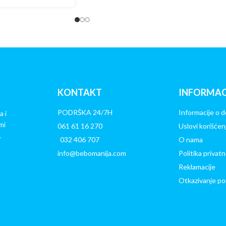
KONTAKT
INFORMAC
PODRŠKA 24/7H
Informacije o d
a i
mi
061 61 16 270
Uslovi korišćen
.
032 406 707
O nama
info@bebomanija.com
Politika privatn
Reklamacije
Otkazivanje po