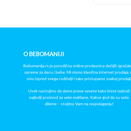
O BEBOMANIJI
Bebomanija.rs je porodična online prodavnica dečijih igračak
opreme za decu i bebe. Mi nismo klasična internet prodaja, 
smo ispred svega roditelji i tako pristupamo svakoj prodaji
Uvek nastojimo da damo prave savete kako biste izabrali
najbolji proizvod za vaše mališane. Kakve god da su vaše
dileme – stojimo Vam na raspolaganju!