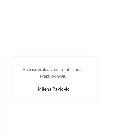
Brza isporuka, veoma ljubazni, za
Ispostova
svaku pohvalu.
upakovano
proizvodom
Milena Pavlovic
Aleksa