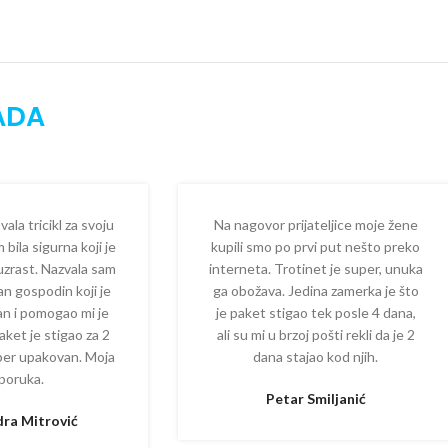
ADA
la tricikl za svoju
Na nagovor prijateljice moje žene
 bila sigurna koji je
kupili smo po prvi put nešto preko
 uzrast. Nazvala sam
interneta. Trotinet je super, unuka
dan gospodin koji je
ga obožava. Jedina zamerka je što
zan i pomogao mi je
je paket stigao tek posle 4 dana,
aket je stigao za 2
ali su mi u brzoj pošti rekli da je 2
per upakovan. Moja
dana stajao kod njih.
poruka.
Petar Smiljanić
ra Mitrović