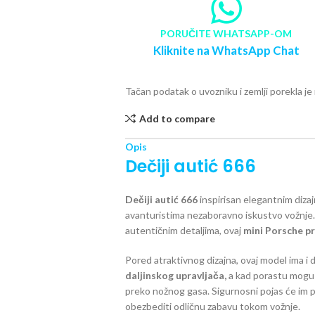
PORUČITE WHATSAPP-OM
Kliknite na WhatsApp Chat
Tačan podatak o uvozniku i zemlji porekla j
Add to compare
Opis
Dečiji autić 666
Dečiji autić 666
inspirisan elegantnim diz
avanturistima nezaboravno iskustvo vožnje. 
autentičnim detaljima, ovaj
mini Porsche pr
Pored atraktivnog dizajna, ovaj model ima i 
daljinskog upravljača,
a kad porastu mogu 
preko nožnog gasa. Sigurnosni pojas će im p
obezbediti odličnu zabavu tokom vožnje.