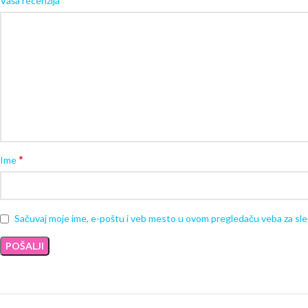
Vaša recenzija
*
Ime
Sačuvaj moje ime, e-poštu i veb mesto u ovom pregledaču veba za sl