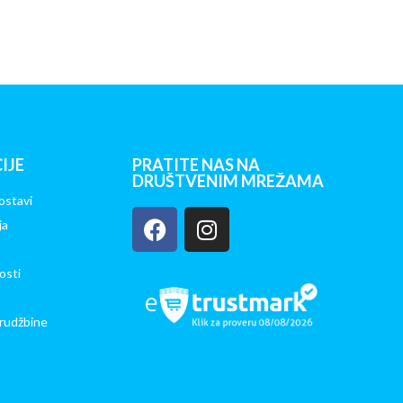
IJE
PRATITE NAS NA
DRUŠTVENIM MREŽAMA
ostavi
ja
osti
rudžbine