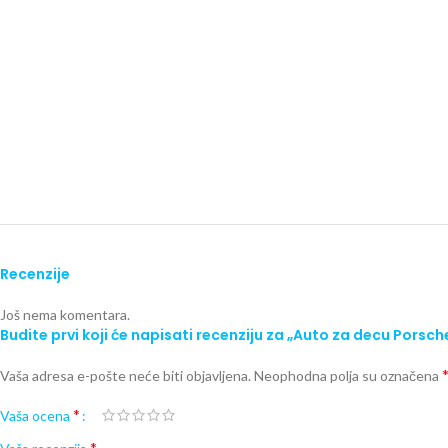
Recenzije
Još nema komentara.
Budite prvi koji će napisati recenziju za „Auto za decu Porsc
Vaša adresa e-pošte neće biti objavljena.
Neophodna polja su označena
*
Vaša ocena
*