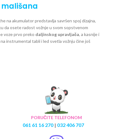
g mališana
sche na akumulator predstavlja savršen spoj dizajna,
iliku da osete radost vožnje u svom sopstvenom
se voze prvo preko
daljinskog upravljača
, a kasnije i
na instrumental tabli i led svetla vožnju čine još
PORUČITE TELEFONOM
061 61 16 270
|
032 406 707