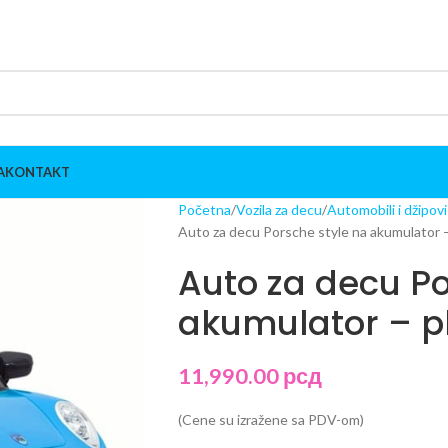
A
KONTAKT
Početna
Vozila za decu
Automobili i džipov
Auto za decu Porsche style na akumulator –
Auto za decu Po
akumulator – p
11,990.00
рсд
(Cene su izražene sa PDV-om)