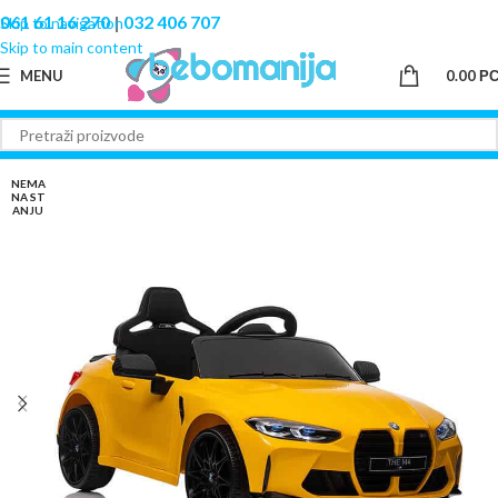
061 61 16 270
|
032 406 707
Skip to navigation
Skip to main content
MENU
0.00
Р
NEMA
NA ST
ANJU