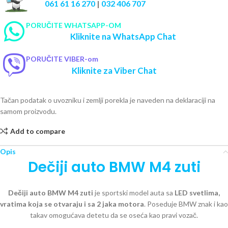
061 61 16 270
|
032 406 707
PORUČITE WHATSAPP-OM
Kliknite na WhatsApp Chat
PORUČITE VIBER-om
Kliknite za Viber Chat
Tačan podatak o uvozniku i zemlji porekla je naveden na deklaraciji na
samom proizvodu.
Add to compare
Opis
Dečiji auto BMW M4 zuti
Dečiji auto BMW M4 zuti
je sportski model auta sa
LED svetlima,
vratima koja se otvaraju i sa 2 jaka motora
. Poseduje BMW znak i kao
takav omogućava detetu da se oseća kao pravi vozač.