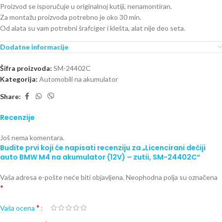
Proizvod se isporučuje u originalnoj kutiji, nenamontiran.
Za montažu proizvoda potrebno je oko 30 min.
Od alata su vam potrebni šrafciger i klešta, alat nije deo seta.
Dodatne informacije
Šifra proizvoda:
SM-24402C
Kategorija:
Automobili na akumulator
Share:
Recenzije
Još nema komentara.
Budite prvi koji će napisati recenziju za „Licencirani dečiji
auto BMW M4 na akumulator (12V) – zutii, SM-24402C“
Vaša adresa e-pošte neće biti objavljena.
Neophodna polja su označena
*
*
Vaša ocena