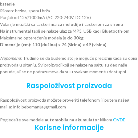
baterije
Rikverc brzina, spora i brža
Punjač od 12V/1000mA (AC 220-240V, DC12V)
Volan je muzički sa
tasterima za melodije i tasterom za sirenu
Na instrumental tabli se nalaze ulaz za MP3, USB kao i Bluetooth-om
Maksimalno opterećenje modela je
do 30kg
Dimenzije (cm): 110 (dužina) x 74 (širina) x 49 (visina)
Napomena:
Trudimo se da budemo što je moguće precizniji kada su opisi
proizvoda u pitanju. Svi proizvodi koji se nalaze na sajtu su deo naše
ponude, ali se ne podrazumeva da su u svakom momentu dostupni.
Raspoloživost proizvoda
Raspoloživost proizvoda možete proveriti telefonom ili putem našeg
mail-a: info.bebomanija@gmail.com
Pogledajte sve modele
automobila na akumulator
klikom
OVDE
Korisne informacije