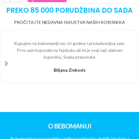
PREKO 85 000 PORUDŽBINA DO SADA
PROČITAJTE NEDAVNA ISKUSTVA NAŠIH KORISNIKA
Kupujem na bebomaniji vec tri godine i prezadovoljna sam.
Prvo sam kupovala na fejsbuku ali mi je ovaj sajt olaksao
kupovinu. Svaka preporuka
Biljana Zivkovic
O BEBOMANIJI
Bebomanija.rs je porodična online prodavnica dečijih igračaka i