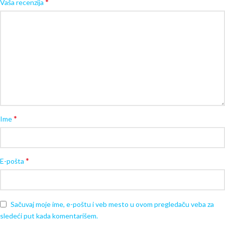
*
Vaša recenzija
*
Ime
*
E-pošta
Sačuvaj moje ime, e-poštu i veb mesto u ovom pregledaču veba za
sledeći put kada komentarišem.