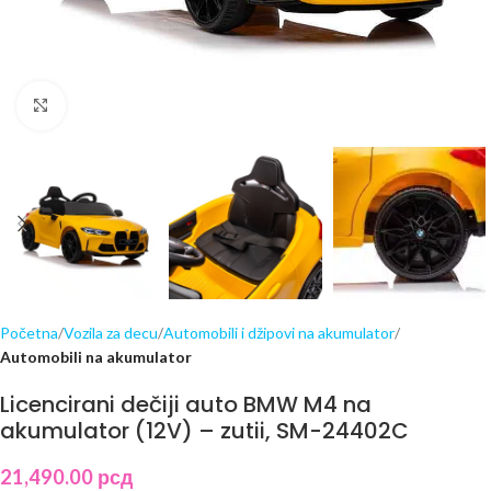
Click to enlarge
Početna
Vozila za decu
Automobili i džipovi na akumulator
Automobili na akumulator
Licencirani dečiji auto BMW M4 na
akumulator (12V) – zutii, SM-24402C
21,490.00
рсд