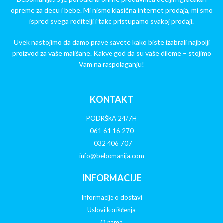
opreme za decu i bebe. Mi nismo klasična internet prodaja, mi smo
ispred svega roditelji i tako pristupamo svakoj prodaji.
Uvek nastojimo da damo prave savete kako biste izabrali najbolji
proizvod za vaše mališane. Kakve god da su vaše dileme – stojimo
Vam na raspolaganju!
KONTAKT
PODRŠKA 24/7H
061 61 16 270
032 406 707
info@bebomanija.com
INFORMACIJE
Informacije o dostavi
Uslovi korišćenja
O nama