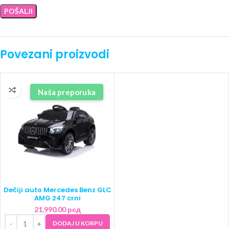
Povezani proizvodi
Naša preporuka
Dečiji auto Mercedes Benz GLC
AMG 247 crni
21,990.00
рсд
DODAJ U KORPU