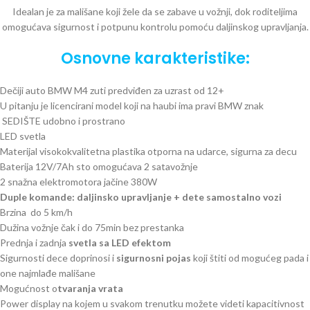
Idealan je za mališane koji žele da se zabave u vožnji, dok roditeljima
omogućava sigurnost i potpunu kontrolu pomoću daljinskog upravljanja.
Osnovne karakteristike:
Dečiji auto BMW M4 zuti
predviđen za uzrast od 12+
U pitanju je licencirani model koji na haubi ima pravi BMW znak
SEDIŠTE udobno i prostrano
LED svetla
Materijal visokokvalitetna plastika otporna na udarce, sigurna za decu
Baterija 12V/7Ah sto omogućava 2 satavožnje
2 snažna elektromotora jačine 380W
Duple komande: daljinsko upravljanje + dete samostalno vozi
Brzina do 5 km/h
Dužina vožnje čak i do 75min bez prestanka
Prednja i zadnja
svetla sa LED efektom
Sigurnosti dece doprinosi i
sigurnosni pojas
koji štiti od mogućeg pada i
one najmlađe mališane
Mogućnost o
tvaranja vrata
Power display na kojem u svakom trenutku možete videti kapacitivnost