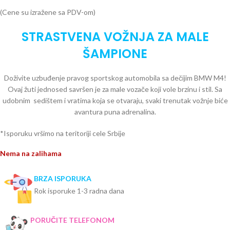
(Cene su izražene sa PDV-om)
STRASTVENA VOŽNJA ZA MALE
ŠAMPIONE
Doživite uzbuđenje pravog sportskog automobila sa dečijim BMW M4!
Ovaj žuti jednosed savršen je za male vozače koji vole brzinu i stil. Sa
udobnim sedištem i vratima koja se otvaraju, svaki trenutak vožnje biće
avantura puna adrenalina.
*Isporuku vršimo na teritoriji cele Srbije
Nema na zalihama
BRZA ISPORUKA
Rok isporuke 1-3 radna dana
PORUČITE TELEFONOM