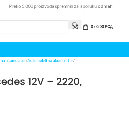
Preko 5.000 proizvoda spremnih za isporuku
odmah
0
/
0.00
РСД
i na akumulator
Automobili na akumulator
cedes 12V – 2220,