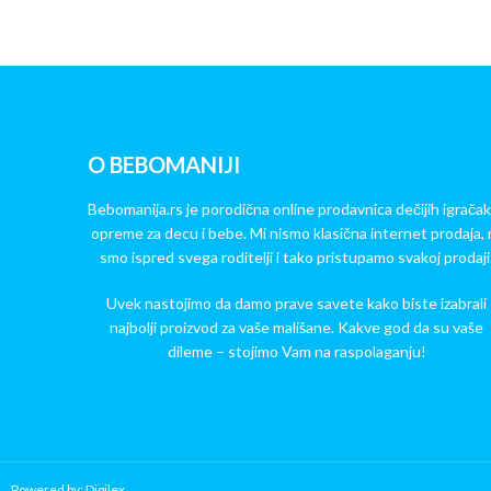
O BEBOMANIJI
Bebomanija.rs je porodična online prodavnica dečijih igračak
opreme za decu i bebe. Mi nismo klasična internet prodaja, 
smo ispred svega roditelji i tako pristupamo svakoj prodaji
Uvek nastojimo da damo prave savete kako biste izabrali
najbolji proizvod za vaše mališane. Kakve god da su vaše
dileme – stojimo Vam na raspolaganju!
Powered by: Digilex