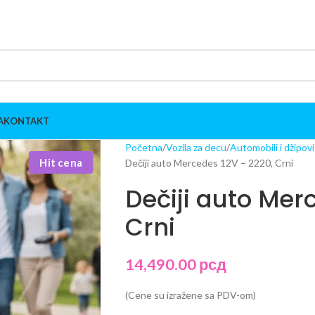
A
KONTAKT
Početna
Vozila za decu
Automobili i džipov
Hit cena
Dečiji auto Mercedes 12V – 2220, Crni
Dečiji auto Mer
Crni
14,490.00
рсд
(Cene su izražene sa PDV-om)