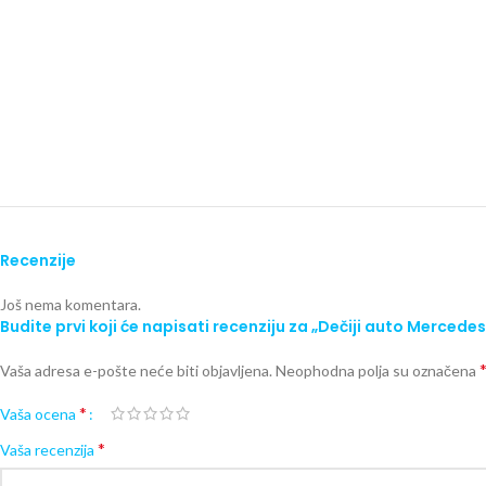
Recenzije
Još nema komentara.
Budite prvi koji će napisati recenziju za „Dečiji auto Mercedes
Vaša adresa e-pošte neće biti objavljena.
Neophodna polja su označena
*
Vaša ocena
*
Vaša recenzija