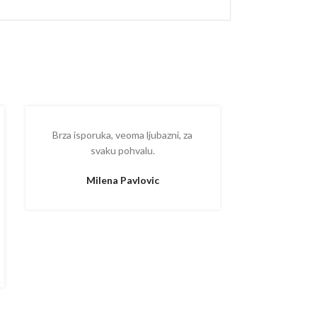
Brza isporuka, veoma ljubazni, za
Ispostova
svaku pohvalu.
upakovano
proizvodom
Milena Pavlovic
Aleksa