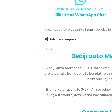
PORUČITE WHATSAPP-OM
Kliknite na WhatsApp Chat
Tačan podatak o uvozniku i zemlji porekla j
Add to compare
Opis
Dečiji auto M
Dečiji auto Mercedes 2220 Crni
p
okreću 
preko punjača
koji dobijate besplatno uz 
indikatora koji s
Brzina koju razvija je 3-5km/h,
što odgov
ovog automobila,
dete vežba koordinaci
ig