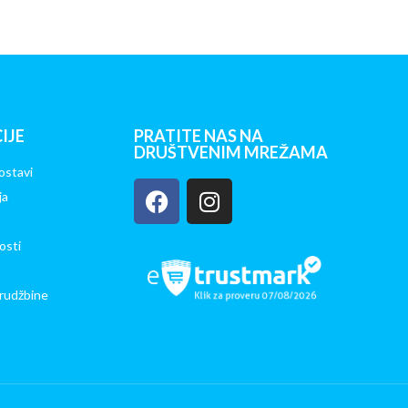
IJE
PRATITE NAS NA
DRUŠTVENIM MREŽAMA
ostavi
ja
osti
rudžbine