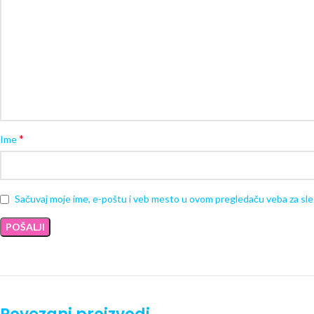
*
Ime
Sačuvaj moje ime, e-poštu i veb mesto u ovom pregledaču veba za sl