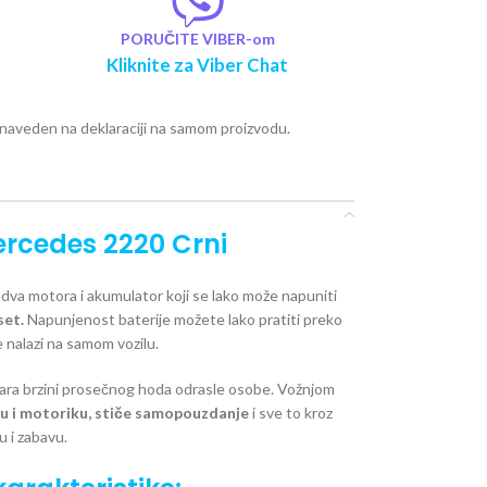
PORUČITE VIBER-om
Kliknite za Viber Chat
e naveden na deklaraciji na samom proizvodu.
ercedes 2220 Crni
dva motora i akumulator koji se lako može napuniti
set.
Napunjenost baterije možete lako pratiti preko
e nalazi na samom vozilu.
ara brzini prosečnog hoda odrasle osobe. Vožnjom
ju i motoriku, stiče samopouzdanje
i sve to kroz
ru i zabavu.