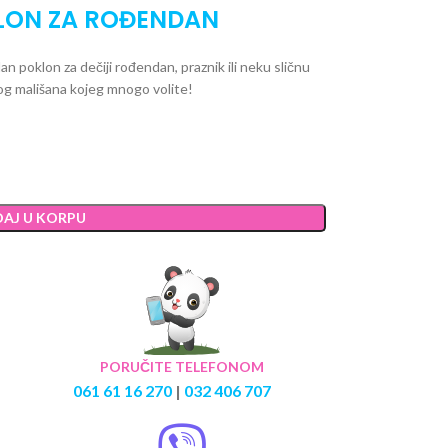
LON ZA ROĐENDAN
lan poklon za dečiji rođendan, praznik ili neku sličnu
og mališana kojeg mnogo volite!
AJ U KORPU
PORUČITE TELEFONOM
061 61 16 270
|
032 406 707