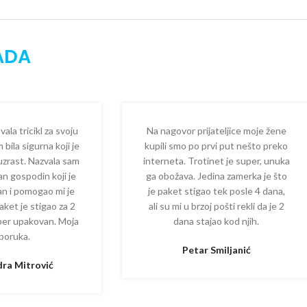
ADA
la tricikl za svoju
Na nagovor prijateljice moje žene
 bila sigurna koji je
kupili smo po prvi put nešto preko
 uzrast. Nazvala sam
interneta. Trotinet je super, unuka
dan gospodin koji je
ga obožava. Jedina zamerka je što
zan i pomogao mi je
je paket stigao tek posle 4 dana,
aket je stigao za 2
ali su mi u brzoj pošti rekli da je 2
per upakovan. Moja
dana stajao kod njih.
poruka.
Petar Smiljanić
ra Mitrović