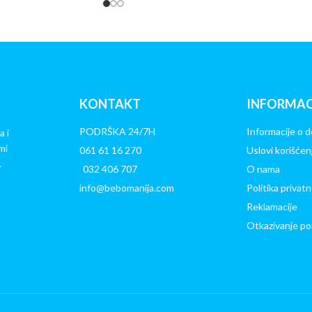
KONTAKT
INFORMAC
PODRŠKA 24/7H
Informacije o d
a i
mi
061 61 16 270
Uslovi korišćen
.
032 406 707
O nama
info@bebomanija.com
Politika privatn
Reklamacije
Otkazivanje po