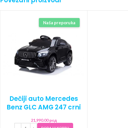
Povezani proizvodi
Naša preporuka
Dečiji auto Mercedes
Benz GLC AMG 247 crni
21,990.00
рсд
DODAJ U KORPU