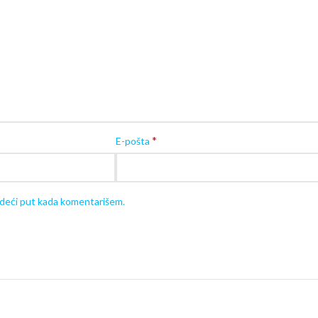
Pogledajte sva
auta na akumulator
kliko
Korisne
Svaki proizvod isporučujemo
u originalnom
nenamontiran).
Za montažu je potrebno
5-30 minuta, u za
Alat potreban za montažu:
klešta i šrafcif
VAŽNO: Proizvod nije za profesionalnu upo
*
E-pošta
edeći put kada komentarišem.