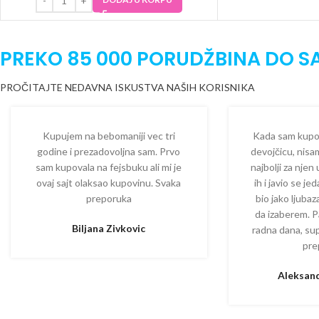
PREKO 85 000 PORUDŽBINA DO S
PROČITAJTE NEDAVNA ISKUSTVA NAŠIH KORISNIKA
Kupujem na bebomaniji vec tri
Kada sam kupova
godine i prezadovoljna sam. Prvo
devojčicu, nisam
sam kupovala na fejsbuku ali mi je
najbolji za njen
ovaj sajt olaksao kupovinu. Svaka
ih i javio se je
preporuka
bio jako ljuba
da izaberem. P
Biljana Zivkovic
radna dana, su
pre
Aleksand