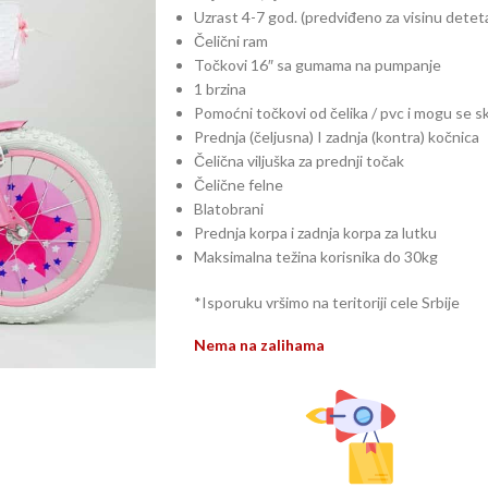
Uzrast 4-7 god. (predviđeno za visinu dete
Čelični ram
Točkovi 16″ sa gumama na pumpanje
1 brzina
Pomoćni točkovi od čelika / pvc i mogu se sk
Prednja (čeljusna) I zadnja (kontra) kočnica
Čelična viljuška za prednji točak
Čelične felne
Blatobrani
Prednja korpa i zadnja korpa za lutku
Maksimalna težina korisnika do 30kg
*Isporuku vršimo na teritoriji cele Srbije
Nema na zalihama