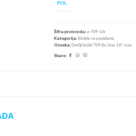
POL
Šifra proizvoda:
a-709-16r
Kategorija:
Bicikle sa pedalama
Oznaka:
Dečiji bicikl 709 Be Star 16" roze
Share:
ADA