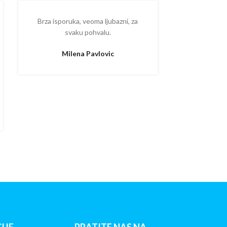
Brza isporuka, veoma ljubazni, za
Ispostova
svaku pohvalu.
upakovano
proizvodom
Milena Pavlovic
Aleksa