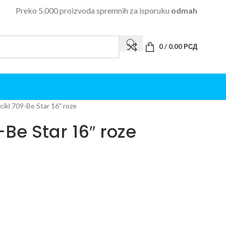
Preko 5.000 proizvoda spremnih za isporuku
odmah
0
/
0.00
РСД
icikl 709-Be Star 16″ roze
-Be Star 16″ roze