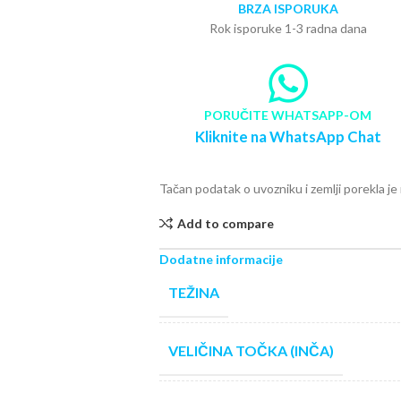
BRZA ISPORUKA
Rok isporuke 1-3 radna dana
PORUČITE WHATSAPP-OM
Kliknite na WhatsApp Chat
Tačan podatak o uvozniku i zemlji porekla j
Add to compare
Dodatne informacije
TEŽINA
VELIČINA TOČKA (INČA)