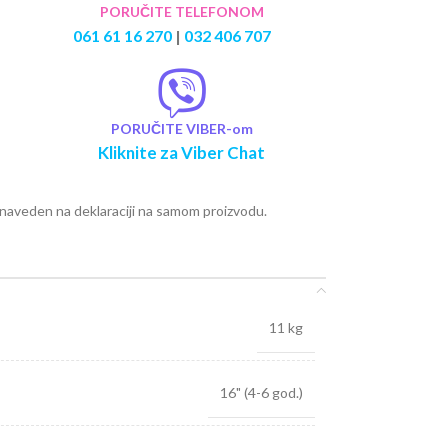
PORUČITE TELEFONOM
061 61 16 270
|
032 406 707
PORUČITE VIBER-om
Kliknite za Viber Chat
e naveden na deklaraciji na samom proizvodu.
11 kg
16" (4-6 god.)