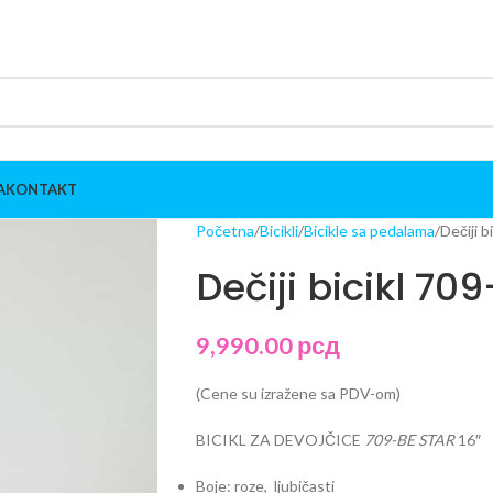
A
KONTAKT
Početna
Bicikli
Bicikle sa pedalama
Dečiji b
Dečiji bicikl 709
9,990.00
рсд
(Cene su izražene sa PDV-om)
BICIKL ZA DEVOJČICE
709-BE STAR
16″
Boje: roze, ljubičasti