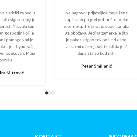
la tricikl za svoju
Na nagovor prijateljice moje žene
 bila sigurna koji je
kupili smo po prvi put nešto preko
 uzrast. Nazvala sam
interneta. Trotinet je super, unuka
dan gospodin koji je
ga obožava. Jedina zamerka je što
zan i pomogao mi je
je paket stigao tek posle 4 dana,
aket je stigao za 2
ali su mi u brzoj pošti rekli da je 2
per upakovan. Moja
dana stajao kod njih.
poruka.
Petar Smiljanić
ra Mitrović