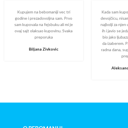
Kupujem na bebomaniji vec tri
Kada sam kupova
godine i prezadovoljna sam. Prvo
devojčicu, nisam
sam kupovala na fejsbuku ali mi je
najbolji za njen
ovaj sajt olaksao kupovinu. Svaka
ih i javio se je
preporuka
bio jako ljuba
da izaberem. P
Biljana Zivkovic
radna dana, su
pre
Aleksand