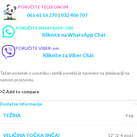
PORUČITE TELEFONOM
061 61 16 270
|
032 406 707
PORUČITE WHATSAPP-OM
Kliknite na WhatsApp Chat
PORUČITE VIBER-om
Kliknite za Viber Chat
Tačan podatak o uvozniku i zemlji porekla je naveden na deklaraciji na
samom proizvodu.
Add to compare
Dodatne informacije
TEŽINA
9 kg
VELIČINA TOČKA (INČA)
12" (2-4 god.)