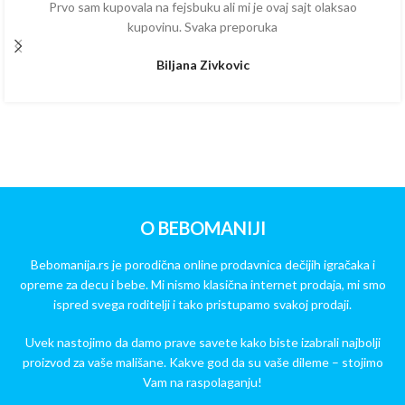
Prvo sam kupovala na fejsbuku ali mi je ovaj sajt olaksao
kupovinu. Svaka preporuka
Biljana Zivkovic
O BEBOMANIJI
Bebomanija.rs je porodična online prodavnica dečijih igračaka i
opreme za decu i bebe. Mi nismo klasična internet prodaja, mi smo
ispred svega roditelji i tako pristupamo svakoj prodaji.
Uvek nastojimo da damo prave savete kako biste izabrali najbolji
proizvod za vaše mališane. Kakve god da su vaše dileme – stojimo
Vam na raspolaganju!