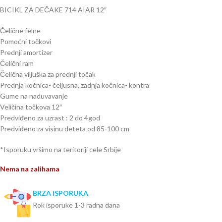
BICIKL ZA DEČAKE 714 AIAR 12″
Čelične felne
Pomoćni točkovi
Prednji amortizer
Čelični ram
Čelična viljuška za prednji točak
Prednja kočnica- čeljusna, zadnja kočnica- kontra
Gume na naduvavanje
Veličina točkova 12″
Predviđeno za uzrast : 2 do 4god
Predviđeno za visinu deteta od 85-100 cm
*Isporuku vršimo na teritoriji cele Srbije
Nema na zalihama
BRZA ISPORUKA
Rok isporuke 1-3 radna dana