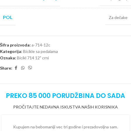
POL
Za dečake
Šifra proizvoda:
a-714-12c
Kategorija:
Bicikle sa pedalama
Oznaka:
Bicikl 714 12" crni
Share:
PREKO 85 000 PORUDŽBINA DO SADA
PROČITAJTE NEDAVNA ISKUSTVA NAŠIH KORISNIKA
Kupujem na bebomaniji vec tri godine i prezadovoljna sam.