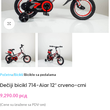
Click to enlarge
Početna
Bicikli
Bicikle sa pedalama
Dečiji bicikl 714-Aiar 12″ crveno-crni
9,290.00
рсд
(Cene su izražene sa PDV-om)