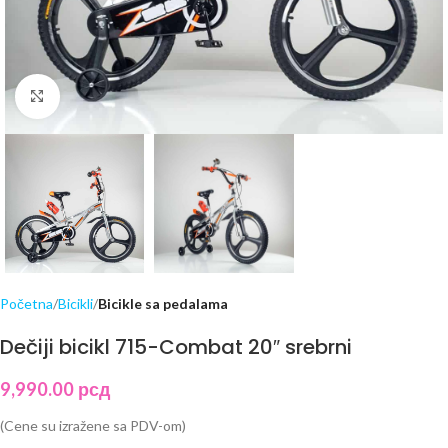
Click to enlarge
Početna
Bicikli
Bicikle sa pedalama
Dečiji bicikl 715-Combat 20″ srebrni
9,990.00
рсд
(Cene su izražene sa PDV-om)