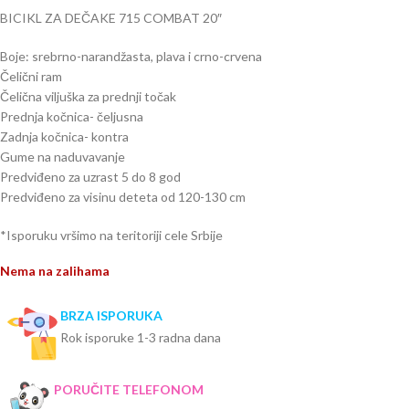
BICIKL ZA DEČAKE 715 COMBAT 20″
Boje: srebrno-narandžasta, plava i crno-crvena
Čelični ram
Čelična viljuška za prednji točak
Prednja kočnica- čeljusna
Zadnja kočnica- kontra
Gume na naduvavanje
Predviđeno za uzrast 5 do 8 god
Predviđeno za visinu deteta od 120-130 cm
*Isporuku vršimo na teritoriji cele Srbije
Nema na zalihama
BRZA ISPORUKA
Rok isporuke 1-3 radna dana
PORUČITE TELEFONOM