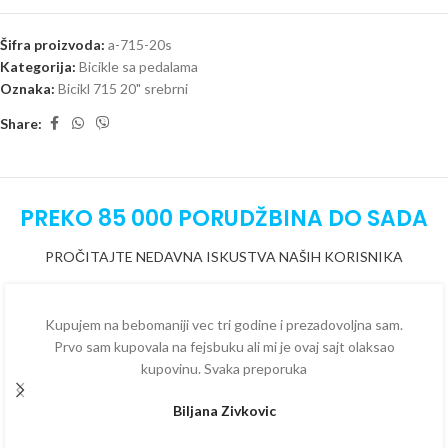
Šifra proizvoda:
a-715-20s
Kategorija:
Bicikle sa pedalama
Oznaka:
Bicikl 715 20" srebrni
Share:
PREKO 85 000 PORUDŽBINA DO SADA
PROČITAJTE NEDAVNA ISKUSTVA NAŠIH KORISNIKA
Kupujem na bebomaniji vec tri godine i prezadovoljna sam.
Prvo sam kupovala na fejsbuku ali mi je ovaj sajt olaksao
kupovinu. Svaka preporuka
Biljana Zivkovic