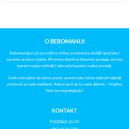
O BEBOMANIJI
Bebomanija.rs je porodična online prodavnica dečijih igračaka i
opreme za decu i bebe. Mi nismo klasična internet prodaja, mi smo
ispred svega roditelji i tako pristupamo svakoj prodaji.
Uvek nastojimo da damo prave savete kako biste izabrali najbolji
proizvod za vaše mališane. Kakve god da su vaše dileme – stojimo
Vam na raspolaganju!
KONTAKT
PODRŠKA 24/7H