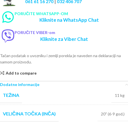
061 61 16 270
|
032 406 707
PORUČITE WHATSAPP-OM
Kliknite na WhatsApp Chat
PORUČITE VIBER-om
Kliknite za Viber Chat
Tačan podatak o uvozniku i zemlji porekla je naveden na deklaraciji na
samom proizvodu.
Add to compare
Dodatne informacije
TEŽINA
11 kg
VELIČINA TOČKA (INČA)
20" (6-9 god.)