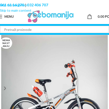
061 61 16 270
|
032 406 707
Skip to navigation
Skip to main content
MENU
0.00
Р
NEMA
NA ST
ANJU