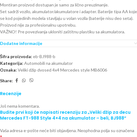
Montiran proizvod dostupan je samo za lično preuzimanje.
Set sadrži vozilo, akumulator/akumulatore i adapter. Baterije tipa AA koje
se kod pojedinih modela stavljaju u volan vozila (baterije nisu deo seta).
Proizvod nije za profesionalnu upotrebu.
VAŽNO! Pre povezivanja ukloniti zaštitnu plastiku sa akumulatora.
Dodatne informacije
Šifra proizvoda:
eb-BJ988-b
Kategorija:
Automobili na akumulator
Oznaka:
Veliki džip dvosed 4x4 Mercedes style MB6006
Share:
Recenzije
Još nema komentara.
Budite prvi koji će napisati recenziju za „Veliki džip za decu
Mercedes FT-988 Style 4×4 na akumulator – beli, BJ988“
Vaša adresa e-pošte neće biti objavljena.
Neophodna polja su označena
*