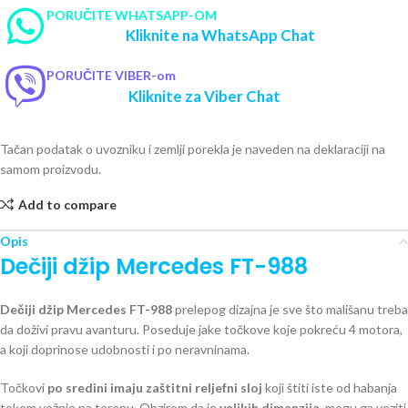
PORUČITE WHATSAPP-OM
Kliknite na WhatsApp Chat
PORUČITE VIBER-om
Kliknite za Viber Chat
Tačan podatak o uvozniku i zemlji porekla je naveden na deklaraciji na
samom proizvodu.
Add to compare
Opis
Dečiji džip Mercedes FT-988
Dečiji džip Mercedes FT-988
prelepog dizajna je sve što mališanu treba
da doživi pravu avanturu. Poseduje jake točkove koje pokreću 4 motora,
a koji doprinose udobnosti i po neravninama.
Točkovi
po sredini imaju zaštitni reljefni sloj
koji štiti iste od habanja
tokom vožnje na terenu. Obzirom da je
velikih dimenzija
, mogu ga voziti