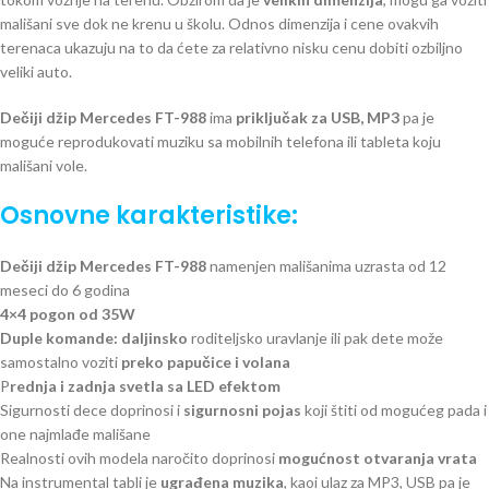
mališani sve dok ne krenu u školu. Odnos dimenzija i cene ovakvih
terenaca ukazuju na to da ćete za relativno nisku cenu dobiti ozbiljno
veliki auto.
Dečiji džip Mercedes FT-988
ima
priključak za USB, MP3
pa je
moguće reprodukovati muziku sa mobilnih telefona ili tableta koju
mališani vole.
Osnovne karakteristike:
Dečiji džip Mercedes FT-988
namenjen mališanima uzrasta od 12
meseci do 6 godina
4×4 pogon od 35W
Duple komande: daljinsko
roditeljsko uravlanje ili pak dete može
samostalno voziti
preko papučice i volana
P
rednja i zadnja svetla sa LED efektom
Sigurnosti dece doprinosi i
sigurnosni pojas
koji štiti od mogućeg pada i
one najmlađe mališane
Realnosti ovih modela naročito doprinosi
mogućnost otvaranja vrata
Na instrumental tabli je
ugrađena muzika
, kaoi ulaz za MP3, USB pa je