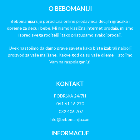
O BEBOMANIJI
Bebomanija.rs je porodična online prodavnica dečijih igračaka i
opreme za decu i bebe. Mi nismo klasična internet prodaja, mi smo
ispred svega roditelji i tako pristupamo svakoj prodaji.
Uvek nastojimo da damo prave savete kako biste izabrali najbolji
proizvod za vaše mališane. Kakve god da su vaše dileme – stojimo
Vam na raspolaganju!
KONTAKT
PODRŠKA 24/7H
061 61 16 270
032 406 707
info@bebomanija.com
INFORMACIJE