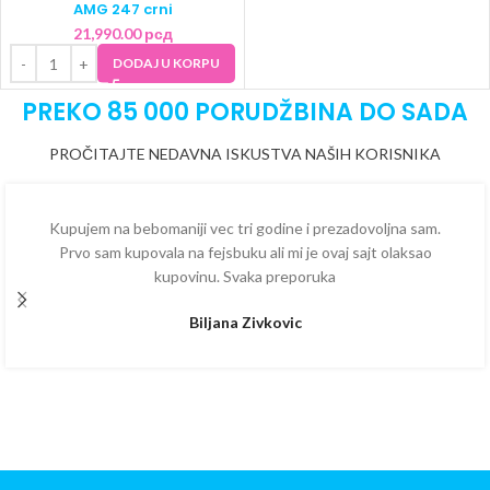
AMG 247 crni
21,990.00
рсд
DODAJ U KORPU
PREKO 85 000 PORUDŽBINA DO SADA
PROČITAJTE NEDAVNA ISKUSTVA NAŠIH KORISNIKA
Kupujem na bebomaniji vec tri godine i prezadovoljna sam.
Prvo sam kupovala na fejsbuku ali mi je ovaj sajt olaksao
kupovinu. Svaka preporuka
Biljana Zivkovic