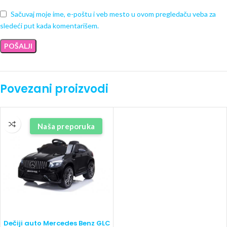
Sačuvaj moje ime, e-poštu i veb mesto u ovom pregledaču veba za
sledeći put kada komentarišem.
Povezani proizvodi
Naša preporuka
Dečiji auto Mercedes Benz GLC