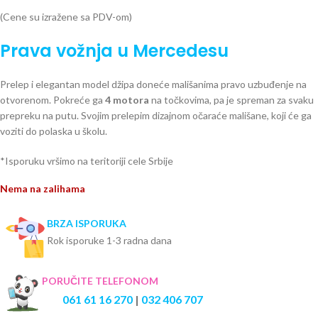
(Cene su izražene sa PDV-om)
Prava vožnja u Mercedesu
Prelep i elegantan model džipa doneće mališanima pravo uzbuđenje na
otvorenom. Pokreće ga
4 motora
na točkovima, pa je spreman za svaku
prepreku na putu. Svojim prelepim dizajnom očaraće mališane, koji će ga
voziti do polaska u školu.
*Isporuku vršimo na teritoriji cele Srbije
Nema na zalihama
BRZA ISPORUKA
Rok isporuke 1-3 radna dana
PORUČITE TELEFONOM
061 61 16 270
|
032 406 707