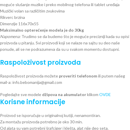
moguće slušanje muzike i preko mobilnog telefona ili tablet uređaja
Muzički volan sa različitim zvukovima
Rikverc brzina
Dimenzije 116x70x55
Maksimalno opterećenje modela je do 30kg
Napomena:
Trudimo se da budemo što je moguće precizniji kada su opisi
proizvoda u pitanju. Svi proizvodi koji se nalaze na sajtu su deo naše
ponude, ali se ne podrazumeva da su u svakom momentu dostupni.
Raspoloživost proizvoda
Raspoloživost proizvoda možete
proveriti telefonom
ili putem našeg
mail-a: info.bebomanija@gmail.com
Pogledajte sve modele
džipova na akumulator
klikom
OVDE
Korisne informacije
Proizvod se isporučuje u originalnoj kutiji, nenamontiran.
Za montažu proizvoda potrebno je oko 30 min.
Od alata su vam potrebni šrafciger i klešta, alat nije deo seta.