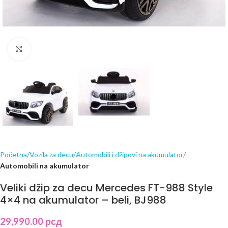
Click to enlarge
Početna
Vozila za decu
Automobili i džipovi na akumulator
Automobili na akumulator
Veliki džip za decu Mercedes FT-988 Style
4×4 na akumulator – beli, BJ988
29,990.00
рсд