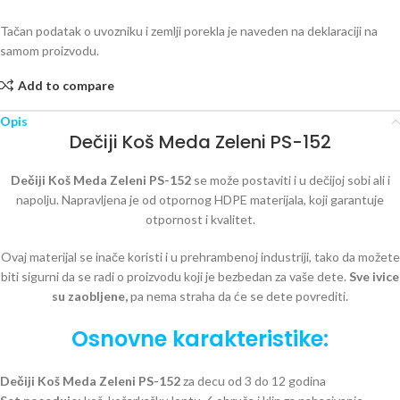
Tačan podatak o uvozniku i zemlji porekla je naveden na deklaraciji na
samom proizvodu.
Add to compare
Opis
Dečiji Koš Meda Zeleni PS-152
Dečiji Koš Meda Zeleni PS-152
se može postaviti i u dečijoj sobi ali i
napolju. Napravljena je od otpornog HDPE materijala, koji garantuje
otpornost i kvalitet.
Ovaj materijal se inače koristi i u prehrambenoj industriji, tako da možete
biti sigurni da se radi o proizvodu koji je bezbedan za vaše dete.
Sve ivice
su zaobljene,
pa nema straha da će se dete povrediti.
Osnovne karakteristike:
Dečiji Koš Meda Zeleni PS-152
za decu od 3 do 12 godina