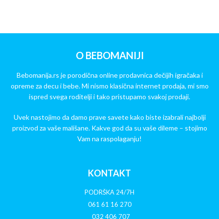
O BEBOMANIJI
Bebomanija.rs je porodična online prodavnica dečijih igračaka i
opreme za decu i bebe. Mi nismo klasična internet prodaja, mi smo
ispred svega roditelji i tako pristupamo svakoj prodaji.
Uvek nastojimo da damo prave savete kako biste izabrali najbolji
proizvod za vaše mališane. Kakve god da su vaše dileme – stojimo
Vam na raspolaganju!
KONTAKT
PODRŠKA 24/7H
061 61 16 270
032 406 707