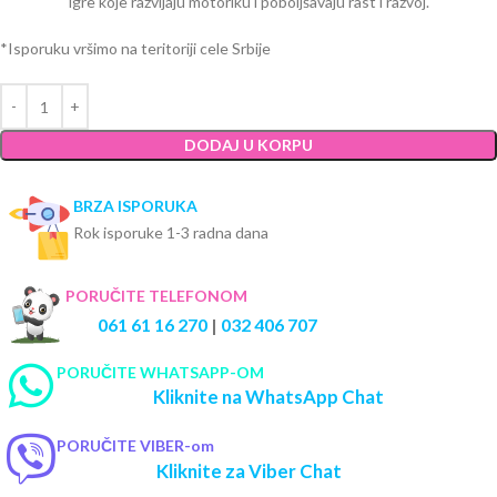
igre koje razvijaju motoriku i poboljšavaju rast i razvoj.
*Isporuku vršimo na teritoriji cele Srbije
DODAJ U KORPU
BRZA ISPORUKA
Rok isporuke 1-3 radna dana
PORUČITE TELEFONOM
061 61 16 270
|
032 406 707
PORUČITE WHATSAPP-OM
Kliknite na WhatsApp Chat
PORUČITE VIBER-om
Kliknite za Viber Chat