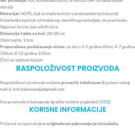
Set poseduje:
koš, košarkašku loptu, 6 obruča i klin za nabacivanje
obruča
Materijal:
HDPE, koji se inače koristi i u prehrambenoj industriji
Košarkaška lopta je od mekanog, elastičnog materijala, ne pravi buku
Sigurna i čvrsta, bez oštrih ivica
Dimenzije table za koš:
28×28 cm
Obim lopte: 13cm
Preporučeno podešavanje visine:
za decu 3-5 godina 60cm; 4-7 godina
100cm; 8-12 godina 150cm
Čisti se vlažnom krpom
RASPOLOŽIVOST PROIZVODA
Raspoloživost proizvoda možete
proveriti telefonom
ili putem našeg
mail-a: info.bebomanija@gmail.com
Sve proizvode iz kategorije igračke možete pogledati
OVDE
KORISNE INFORMACIJE
Proizvod se isporučuje
u originalnom pakovanju proizvođača.