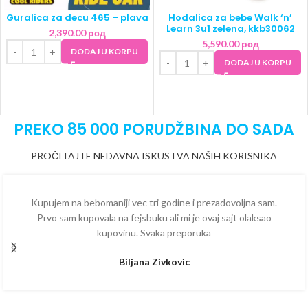
Guralica za decu 465 – plava
Hodalica za bebe Walk ‘n’
Learn 3u1 zelena, kkb30062
2,390.00
рсд
5,590.00
рсд
DODAJ U KORPU
DODAJ U KORPU
PREKO 85 000 PORUDŽBINA DO SADA
PROČITAJTE NEDAVNA ISKUSTVA NAŠIH KORISNIKA
Kupujem na bebomaniji vec tri godine i prezadovoljna sam.
Prvo sam kupovala na fejsbuku ali mi je ovaj sajt olaksao
kupovinu. Svaka preporuka
Biljana Zivkovic