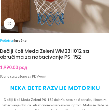
Click to enlarge
Početna
Igračke
Dečiji Koš Meda Zeleni WM23H012 sa
obručima za nabacivanje PS-152
1,990.00
рсд
(Cene su izražene sa PDV-om)
NEKA DETE RAZVIJE MOTORIKU
Dečiji Koš Meda Zeleni PS-152
dolazi u setu sa 6 obruča, klinom za
nabacivanje obruča i elastičnom košarkaškom loptom. Motiviše dete na