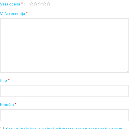
*
Vaša ocena
*
Vaša recenzija
*
Ime
*
E-pošta
Sačuvaj moje ime, e-poštu i veb mesto u ovom pregledaču veba za