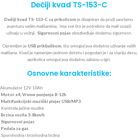
Dečiji kvad TS-153-C
Dečiji kvad TS-153-C sa prikolicom
je dizajniran da pruži savršenu
avanturu vašim mališanima. Ima sve što je potrebno da mali vozači
uživaju u vožnji.
Sigurnosni pojas
obezbeđuje dodatnu sigurnost.
Opremljen je
USB priključkom
, što omogućava dodatno uživanje vaših
mališana. Kvad je namenjen jednom detetu i pogodan je i za stariju decu,
aprikolica omogućava dodatnu zabavu u igri.
Osnovne karakteristike:
Akumulator 12V 10Ah
Motor x4, Vreme punjenja 8-12h
Multifunkcijski muzički plejer USB/MP3
Kontrola jačine muzike
Brzina vozila 3-8km/h
Sigurnosni pojas
Pedala za gas
Sporohodna i brzohodna brzina