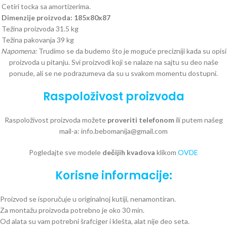
Cetiri tocka sa amortizerima.
Dimenzije proizvoda: 185x80x87
Težina proizvoda 31.5 kg
Težina pakovanja 39 kg
Napomena:
Trudimo se da budemo što je moguće precizniji kada su opisi
proizvoda u pitanju. Svi proizvodi koji se nalaze na sajtu su deo naše
ponude, ali se ne podrazumeva da su u svakom momentu dostupni.
Raspoloživost proizvoda
Raspoloživost proizvoda možete
proveriti telefonom
ili putem našeg
mail-a: info.bebomanija@gmail.com
Pogledajte sve modele
dečijih kvadova
klikom
OVDE
Korisne informacije:
Proizvod se isporučuje u originalnoj kutiji, nenamontiran.
Za montažu proizvoda potrebno je oko 30 min.
Od alata su vam potrebni šrafciger i klešta, alat nije deo seta.