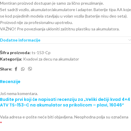
Montiran proizvod dostupan je samo za lično preuzimanje.
Set sadrži vozilo, akumulator/akumulatore i adapter. Baterije tipa AA koje
se kod pojedinih modela stavljaju u volan vozila (baterije nisu deo seta).
Proizvod nije za profesionalnu upotrebu.
VAŽNO! Pre povezivanja ukloniti zaštitnu plastiku sa akumulatora.
Dodatne informacije
Šifra proizvoda:
ts-153-Cp
Kategorija:
Kvadovi za decu na akumulator
Share:
Recenzije
Još nema komentara.
Budite prvi koji će napisati recenziju za „Veliki dečiji kvad 4×4
ATV TS-153-C na akumulator sa prikolicom – plavi, 16046“
Vaša adresa e-pošte neće biti objavljena.
Neophodna polja su označena
*