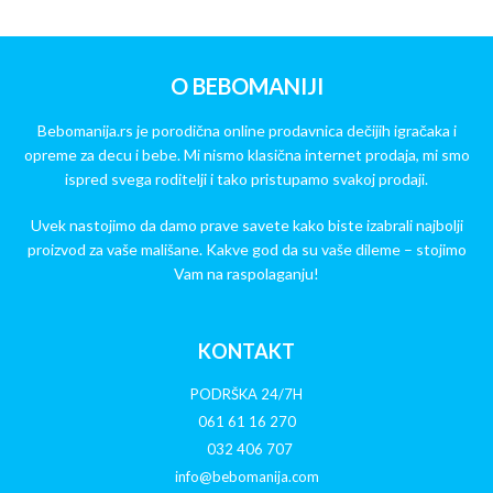
O BEBOMANIJI
Bebomanija.rs je porodična online prodavnica dečijih igračaka i
opreme za decu i bebe. Mi nismo klasična internet prodaja, mi smo
ispred svega roditelji i tako pristupamo svakoj prodaji.
Uvek nastojimo da damo prave savete kako biste izabrali najbolji
proizvod za vaše mališane. Kakve god da su vaše dileme – stojimo
Vam na raspolaganju!
KONTAKT
PODRŠKA 24/7H
061 61 16 270
032 406 707
info@bebomanija.com