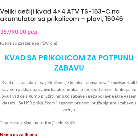
Veliki dečiji kvad 4×4 ATV TS-153-C na
akumulator sa prikolicom – plavi, 16046
35,990.00
рсд
(Cene su izražene sa PDV-om)
KVAD SA PRIKOLICOM ZA POTPUNU
ZABAVU
Kvad na akumulator sa prikolicom je idealna zabava za vaše mališane, ali i
savršen poklon. Sa svojim karakteristikama i bezbednosnim funkcijama,
ovaj kvad će sigurno
pružiti mnogo zabave i nezaboravne igre vašem
detetu
. Sa USB priključkom i laganom brzinom, pruža sigurnu i zabavnu
vožnju.
*Isporuku vršimo na teritoriji cele Srbije
Nema na zalihama