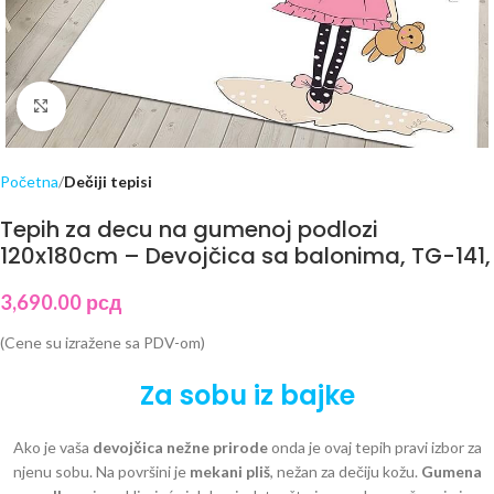
Click to enlarge
Početna
Dečiji tepisi
Tepih za decu na gumenoj podlozi
120x180cm – Devojčica sa balonima, TG-141,
3,690.00
рсд
(Cene su izražene sa PDV-om)
Za sobu iz bajke
Ako je vaša
devojčica nežne prirode
onda je ovaj tepih pravi izbor za
njenu sobu. Na površini je
mekani pliš
, nežan za dečiju kožu.
Gumena