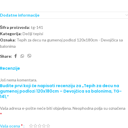
Dodatne informacije
Šifra proizvoda:
tg-141
Kategorija:
Dečiji tepisi
Oznaka:
Tepih za decu na gumenoj podlozi 120x180cm - Devojčica sa
balonima
Share:
Recenzije
Još nema komentara.
Budite prvi koji će napisati recenziju za „Tepih za decu na
gumenoj podlozi 120x180cm – Devojčica sa balonima, TG-
141,“
Vaša adresa e-pošte neće biti objavljena.
Neophodna polja su označena
*
*
Vaša ocena