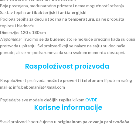
Boja postojana, međunarodno priznata i nema mogućnosti otiranja
Sastav tepiha
antibakterijski i antialergijski
Podloga tepiha za decu
otporna na temperaturu
, pa ne propušta
toplotu i hladnoću
Dimenzije:
120 x 180 cm
Napomena:
Trudimo se da budemo što je moguće precizniji kada su opisi
proizvoda u pitanju. Svi proizvodi koji se nalaze na sajtu su deo naše
ponude, ali se ne podrazumeva da su u svakom momentu dostupni.
Raspoloživost proizvoda
Raspoloživost proizvoda
možete proveriti telefonom
ili putem našeg
mail-a: info.bebomanija@gmail.com
Pogledajte sve modele
dečijih tepiha
klikom
OVDE
Korisne informacije
Svaki proizvod isporučujemo
u originalnom pakovanju proizvođača
.