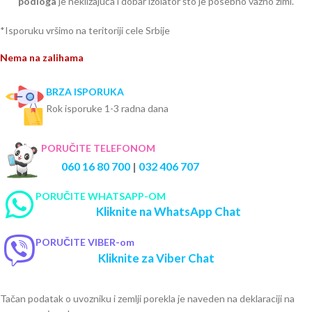
podloga
je neklizajuća i dobar izolator što je posebno važno zimi.
*Isporuku vršimo na teritoriji cele Srbije
Nema na zalihama
BRZA ISPORUKA
Rok isporuke 1-3 radna dana
PORUČITE TELEFONOM
060 16 80 700
|
032 406 707
PORUČITE WHATSAPP-OM
Kliknite na WhatsApp Chat
PORUČITE VIBER-om
Kliknite za Viber Chat
Tačan podatak o uvozniku i zemlji porekla je naveden na deklaraciji na