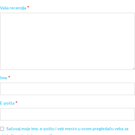
*
Vaša recenzija
*
Ime
*
E-pošta
Sačuvaj moje ime, e-poštu i veb mesto u ovom pregledaču veba za