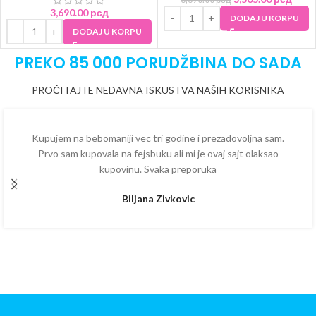
3,690.00
рсд
DODAJ U KORPU
DODAJ U KORPU
PREKO 85 000 PORUDŽBINA DO SADA
PROČITAJTE NEDAVNA ISKUSTVA NAŠIH KORISNIKA
Kupujem na bebomaniji vec tri godine i prezadovoljna sam.
Prvo sam kupovala na fejsbuku ali mi je ovaj sajt olaksao
kupovinu. Svaka preporuka
Biljana Zivkovic