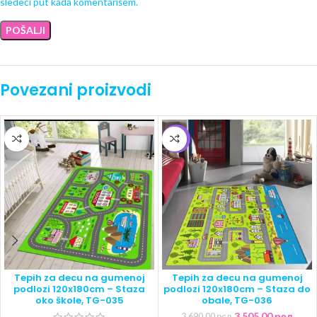
sledeći put kada komentarišem.
Povezani proizvodi
-5%
Tepih za decu na gumenoj
Tepih za decu na gumenoj
podlozi 120x180cm – Staza
podlozi 120x180cm – Staza do
oko škole, TG-035
obale, TG-036
3,505.00
рсд
3,690.00
рсд