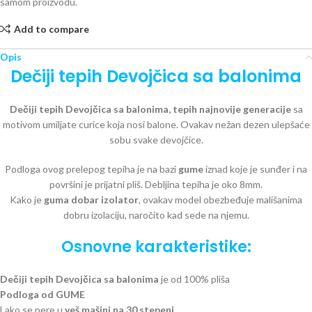
samom proizvodu.
Add to compare
Opis
Dečiji tepih Devojčica sa balonima
Dečiji tepih Devojčica sa balonima, tepih najnovije generacije
sa
motivom umiljate curice koja nosi balone. Ovakav nežan dezen ulepšaće
sobu svake devojčice.
Podloga ovog prelepog tepiha je na bazi
gume
iznad koje je sunđer i na
površini je prijatni pliš. Debljina tepiha je oko 8mm.
Kako je
guma
dobar izolator
, ovakav model obezbeđuje mališanima
dobru izolaciju, naročito kad sede na njemu.
Osnovne karakteristike:
Dečiji tepih Devojčica sa balonima
je od 100% pliša
Podloga od GUME
Lako se pere u
veš mašini na 30 stepeni