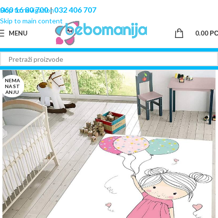
060 16 80 700
|
032 406 707
Skip to navigation
Skip to main content
MENU
0.00
Р
NEMA
NA ST
ANJU