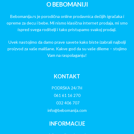
O BEBOMANIJI
Bebomanija.rs je porodična online prodavnica dečijih igračaka i
opreme za decu i bebe. Mi nismo klasična internet prodaja, mi smo
ispred svega roditelji i tako pristupamo svakoj prodaji.
Uvek nastojimo da damo prave savete kako biste izabrali najbolji
proizvod za vaše mališane. Kakve god da su vaše dileme – stojimo
Vam na raspolaganju!
KONTAKT
PODRŠKA 24/7H
061 61 16 270
032 406 707
info@bebomanija.com
INFORMACIJE