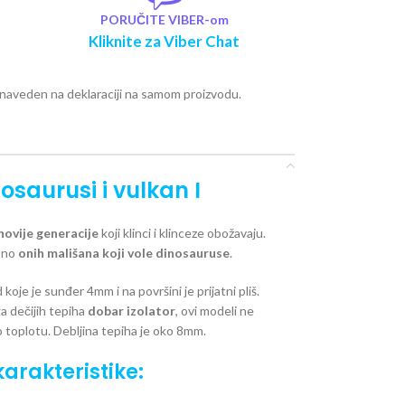
PORUČITE VIBER-om
Kliknite za Viber Chat
e naveden na deklaraciji na samom proizvodu.
nosaurusi i vulkan I
jnovije generacije
koji klinci i klinceze obožavaju.
bno
onih mališana koji vole dinosauruse
.
 koje je sunđer 4mm i na površini je prijatni pliš.
a dečijih tepiha
dobar izolator
, ovi modeli ne
toplotu. Debljina tepiha je oko 8mm.
arakteristike: