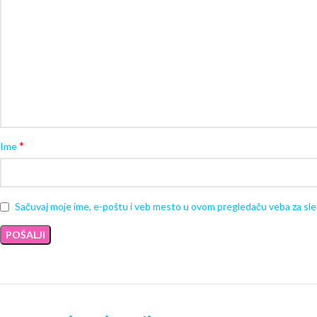
*
Ime
Sačuvaj moje ime, e-poštu i veb mesto u ovom pregledaču veba za sl