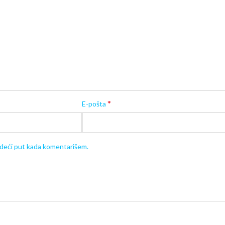
*
E-pošta
edeći put kada komentarišem.