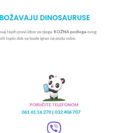
OBOŽAVAJU DINOSAURUSE
vaj tepih pravi izbor za njega.
KOŽNA podloga
ovog
biti toplo dok se bude igrao na podu sobe.
PORUČITE TELEFONOM
061 61 16 270
|
032 406 707