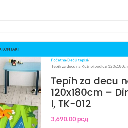
A
KONTAKT
Početna
Dečiji tepisi
Tepih za decu na Kožnoj podlozi 120x180cm 
Tepih za decu n
120x180cm – Din
I, TK-012
3,690.00
рсд