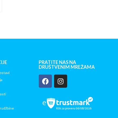
IJE
PRATITE NAS NA
DRUŠTVENIM MREŽAMA
ostavi
ja
osti
rudžbine