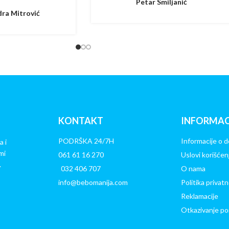
Petar Smiljanić
ra Mitrović
KONTAKT
INFORMAC
PODRŠKA 24/7H
Informacije o d
a i
mi
061 61 16 270
Uslovi korišćen
.
032 406 707
O nama
info@bebomanija.com
Politika privatn
Reklamacije
Otkazivanje po