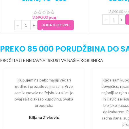
3,690.00
рс
3,690.00
рсд
DODAJ U KORPU
PREKO 85 000 PORUDŽBINA DO S
PROČITAJTE NEDAVNA ISKUSTVA NAŠIH KORISNIKA
Kupujem na bebomaniji vec tri
Kada sam kupova
godine i prezadovoljna sam. Prvo
devojčicu, nisam
sam kupovala na fejsbuku ali mi je
najbolji za njen
ovaj sajt olaksao kupovinu. Svaka
ih i javio se je
preporuka
bio jako ljuba
da izaberem. P
Biljana Zivkovic
radna dana, su
pre