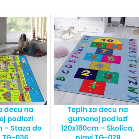
a decu na
Tepih za decu na
j podlozi
gumenoj podlozi
 – Staza do
120x180cm – Školica,
, TG-036
plavi TG-029