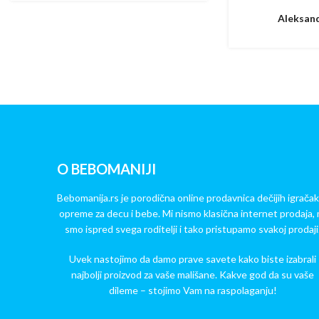
Aleksand
O BEBOMANIJI
Bebomanija.rs je porodična online prodavnica dečijih igračak
opreme za decu i bebe. Mi nismo klasična internet prodaja, 
smo ispred svega roditelji i tako pristupamo svakoj prodaji
Uvek nastojimo da damo prave savete kako biste izabrali
najbolji proizvod za vaše mališane. Kakve god da su vaše
dileme – stojimo Vam na raspolaganju!