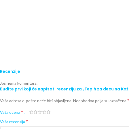
Recenzije
Još nema komentara.
Budite prvi koji će napisati recenziju za „Tepih za decu na Ko
Vaša adresa e-pošte neće biti objavljena.
Neophodna polja su označena
*
Vaša ocena
*
Vaša recenzija