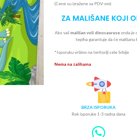
(Cene su izražene sa PDV-om)
ZA MALIŠANE KOJI 
Ako vaš
mališan voli dinosauruse
onda je o
tepiha garantuje da će mališanu 
*Isporuku vršimo na teritoriji cele Srbije
Nema na zalihama
BRZA ISPORUKA
Rok isporuke 1-3 radna dana