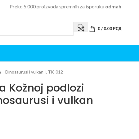
Preko 5.000 proizvoda spremnih za isporuku
odmah
0
/
0.00
РСД
– Dinosaurusi i vulkan I, TK-012
a Kožnoj podlozi
osaurusi i vulkan