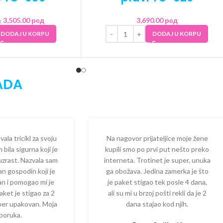
3,505.00
рсд
3,690.00
рсд
д
DODAJ U KORPU
DODAJ U KORPU
ADA
la tricikl za svoju
Na nagovor prijateljice moje žene
 bila sigurna koji je
kupili smo po prvi put nešto preko
 uzrast. Nazvala sam
interneta. Trotinet je super, unuka
dan gospodin koji je
ga obožava. Jedina zamerka je što
zan i pomogao mi je
je paket stigao tek posle 4 dana,
aket je stigao za 2
ali su mi u brzoj pošti rekli da je 2
per upakovan. Moja
dana stajao kod njih.
poruka.