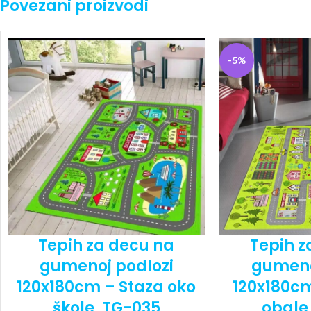
Povezani proizvodi
-5%
Tepih za decu na
Tepih z
gumenoj podlozi
gumeno
120x180cm – Staza oko
120x180cm
škole, TG-035
obale