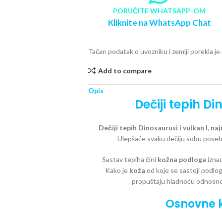
PORUČITE WHATSAPP-OM
Kliknite na WhatsApp Chat
Tačan podatak o uvozniku i zemlji porekla j
Add to compare
Opis
Dečiji tepih Di
Dečiji tepih Dinosaurusi i vulkan I, na
Ulepšaće svaku dečiju sobu pose
Sastav tepiha čini
kožna podloga
iznad
Kako je
koža
od koje se sastoji podlog
propuštaju hladnoću odnosno 
Osnovne k