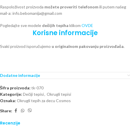
Raspoloživost proizvoda
možete proveriti telefonom
ili putem našeg
mail-a: info.bebomanija@gmail.com
Pogledajte sve modele
dečijih tepiha
klikom
OVDE
Korisne informacije
Svaki proizvod isporučujemo
u originalnom pakovanju proizvođača
.
Dodatne informacije
Šifra proizvoda:
tk-070
Kategorije:
Dečiji tepisi
,
Okrugli tepisi
Oznaka:
Okrugli tepih za decu Cosmos
Share:
Recenzije