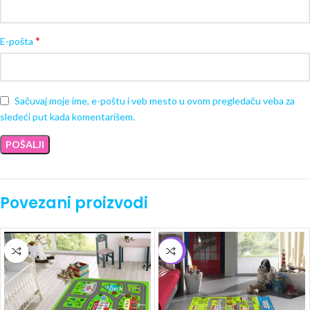
*
E-pošta
Sačuvaj moje ime, e-poštu i veb mesto u ovom pregledaču veba za
sledeći put kada komentarišem.
Povezani proizvodi
-5%