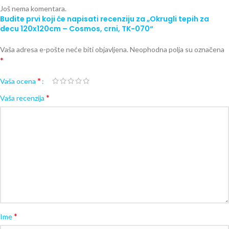
Još nema komentara.
Budite prvi koji će napisati recenziju za „Okrugli tepih za
decu 120x120cm – Cosmos, crni, TK-070“
Vaša adresa e-pošte neće biti objavljena.
Neophodna polja su označena
*
*
Vaša ocena
*
Vaša recenzija
*
Ime