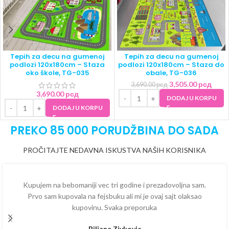
Tepih za decu na gumenoj
Tepih za decu na gumenoj
podlozi 120x180cm – Staza
podlozi 120x180cm – Staza do
oko škole, TG-035
obale, TG-036
3,505.00
рсд
3,690.00
рсд
3,690.00
рсд
DODAJ U KORPU
DODAJ U KORPU
PREKO 85 000 PORUDŽBINA DO SADA
PROČITAJTE NEDAVNA ISKUSTVA NAŠIH KORISNIKA
Kupujem na bebomaniji vec tri godine i prezadovoljna sam.
Prvo sam kupovala na fejsbuku ali mi je ovaj sajt olaksao
kupovinu. Svaka preporuka
Biljana Zivkovic