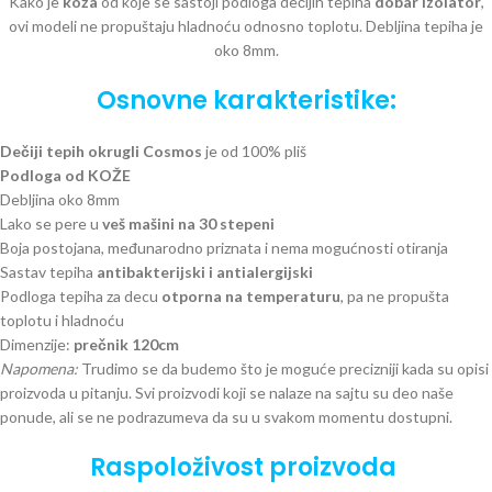
Kako je
koža
od koje se sastoji podloga dečijih tepiha
dobar izolator
,
ovi modeli ne propuštaju hladnoću odnosno toplotu. Debljina tepiha je
oko 8mm.
Osnovne karakteristike:
Dečiji tepih okrugli Cosmos
je od 100% pliš
Podloga od KOŽE
Debljina oko 8mm
Lako se pere u
veš mašini na 30 stepeni
Boja postojana, međunarodno priznata i nema mogućnosti otiranja
Sastav tepiha
antibakterijski i antialergijski
Podloga tepiha za decu
otporna na temperaturu
, pa ne propušta
toplotu i hladnoću
Dimenzije:
prečnik 120cm
Napomena:
Trudimo se da budemo što je moguće precizniji kada su opisi
proizvoda u pitanju. Svi proizvodi koji se nalaze na sajtu su deo naše
ponude, ali se ne podrazumeva da su u svakom momentu dostupni.
Raspoloživost proizvoda