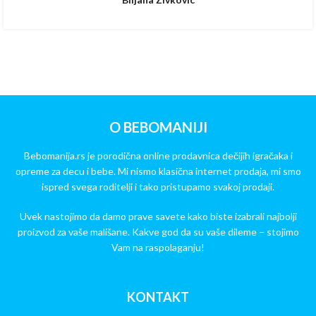
O BEBOMANIJI
Bebomanija.rs je porodična online prodavnica dečijih igračaka i
opreme za decu i bebe. Mi nismo klasična internet prodaja, mi smo
ispred svega roditelji i tako pristupamo svakoj prodaji.
Uvek nastojimo da damo prave savete kako biste izabrali najbolji
proizvod za vaše mališane. Kakve god da su vaše dileme – stojimo
Vam na raspolaganju!
KONTAKT