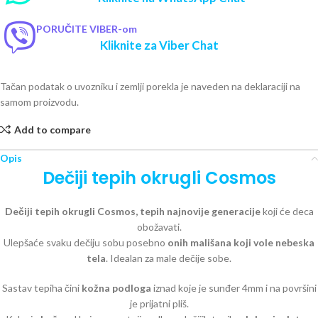
PORUČITE VIBER-om
Kliknite za Viber Chat
Tačan podatak o uvozniku i zemlji porekla je naveden na deklaraciji na
samom proizvodu.
Add to compare
Opis
Dečiji tepih okrugli Cosmos
Dečiji tepih okrugli Cosmos, tepih najnovije generacije
koji će deca
obožavati.
Ulepšaće svaku dečiju sobu posebno
onih mališana koji vole nebeska
tela
. Idealan za male dečije sobe.
Sastav tepiha čini
kožna podloga
iznad koje je sunđer 4mm i na površini
je prijatni pliš.