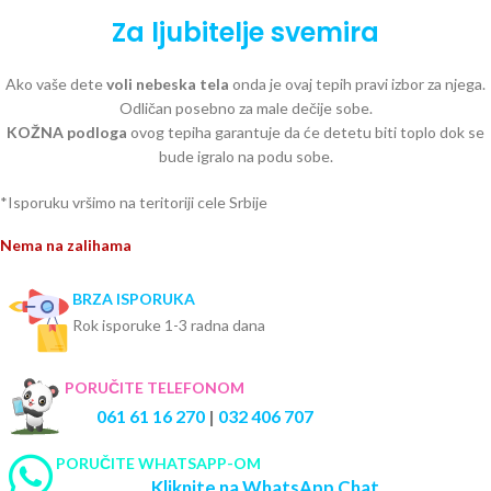
Za ljubitelje svemira
Ako vaše dete
voli nebeska tela
onda je ovaj tepih pravi izbor za njega.
Odličan posebno za male dečije sobe.
KOŽNA podloga
ovog tepiha garantuje da će detetu biti toplo dok se
bude igralo na podu sobe.
*Isporuku vršimo na teritoriji cele Srbije
Nema na zalihama
BRZA ISPORUKA
Rok isporuke 1-3 radna dana
PORUČITE TELEFONOM
061 61 16 270
|
032 406 707
PORUČITE WHATSAPP-OM
Kliknite na WhatsApp Chat