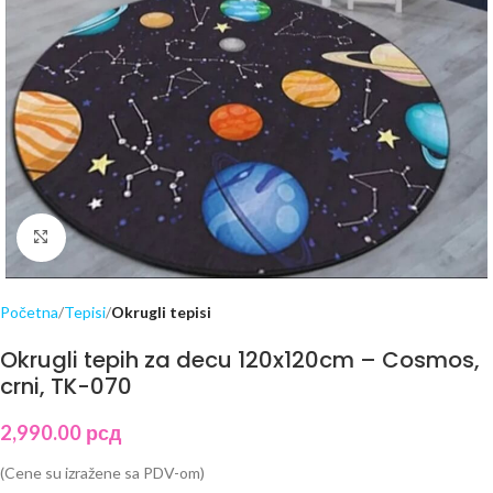
Click to enlarge
Početna
Tepisi
Okrugli tepisi
Okrugli tepih za decu 120x120cm – Cosmos,
crni, TK-070
2,990.00
рсд
(Cene su izražene sa PDV-om)