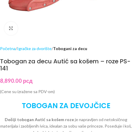
Click to enlarge
Početna
Igračke za dvorište
Tobogani za decu
Tobogan za decu Autić sa košem – roze PS-
141
8,890.00
рсд
(Cene su izražene sa PDV-om)
TOBOGAN ZA DEVOJČICE
Dečiji tobogan Autić sa košem roze
je napravljen od netoksičnog
materijala i zaobljenih ivica, idealan za sobu vaše princeze. Poseduje i koš,