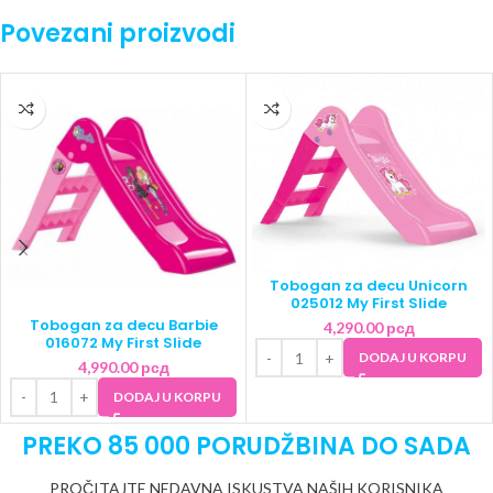
Povezani proizvodi
Tobogan za decu Unicorn
025012 My First Slide
Tobogan za decu Barbie
4,290.00
рсд
016072 My First Slide
DODAJ U KORPU
4,990.00
рсд
DODAJ U KORPU
PREKO 85 000 PORUDŽBINA DO SADA
PROČITAJTE NEDAVNA ISKUSTVA NAŠIH KORISNIKA