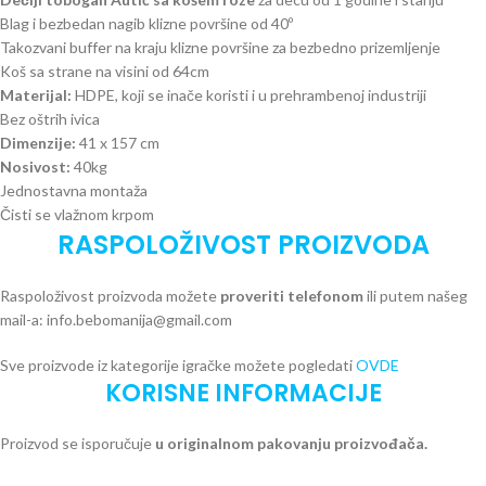
Blag i bezbedan nagib klizne površine od 40º
Takozvani buffer na kraju klizne površine za bezbedno prizemljenje
Koš sa strane na visini od 64cm
Materijal:
HDPE, koji se inače koristi i u prehrambenoj industriji
Bez oštrih ivica
Dimenzije:
41 x 157 cm
Nosivost:
40kg
Jednostavna montaža
Čisti se vlažnom krpom
RASPOLOŽIVOST PROIZVODA
Raspoloživost proizvoda možete
proveriti telefonom
ili putem našeg
mail-a: info.bebomanija@gmail.com
Sve proizvode iz kategorije igračke možete pogledati
OVDE
KORISNE INFORMACIJE
Proizvod se isporučuje
u originalnom pakovanju proizvođača.