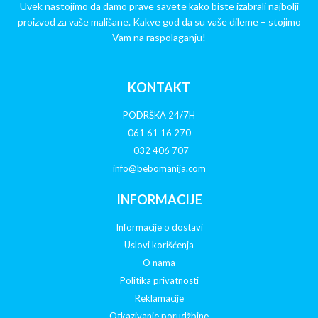
Uvek nastojimo da damo prave savete kako biste izabrali najbolji
proizvod za vaše mališane. Kakve god da su vaše dileme – stojimo
Vam na raspolaganju!
KONTAKT
PODRŠKA 24/7H
061 61 16 270
032 406 707
info@bebomanija.com
INFORMACIJE
Informacije o dostavi
Uslovi korišćenja
O nama
Politika privatnosti
Reklamacije
Otkazivanje porudžbine