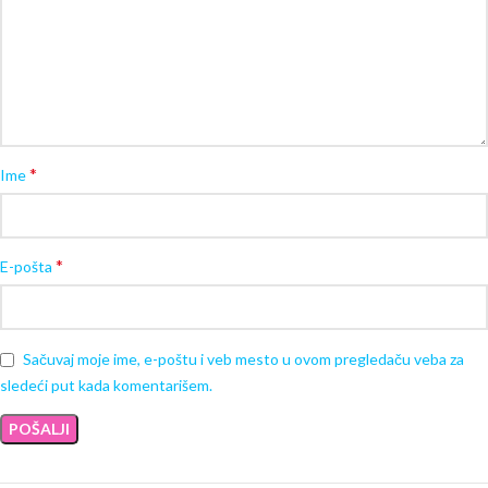
*
Ime
*
E-pošta
Sačuvaj moje ime, e-poštu i veb mesto u ovom pregledaču veba za
sledeći put kada komentarišem.