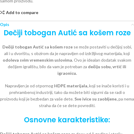
samom proizvodu.
Add to compare
Opis
Dečiji tobogan Autić sa košem roze
Dečiji tobogan Autić sa košem roze
se može postaviti u dečijoj sobi,
ali i u dvorištu, s obzirom da je napravljen od izdržljivog materijala, koji
odoleva svim vremenskim uslovima.
Ovo je idealan dodatak svakom
dečijem igralištu, bilo da vam je potreban za
dečiju sobu, vrtić ili
igraonicu.
Napravljen je od otpornog
HDPE materijala,
koji se inače koristi i u
prehrambenoj industriji, tako da možete biti sigurni da se radi o
proizvodu koji je bezbedan za vaše dete.
Sve ivice su zaobljene,
pa nema
straha da će se dete povrediti.
Osnovne karakteristike:
Dečiji tobogan Autić sa košem roze
za decu od 1 godine i stariju