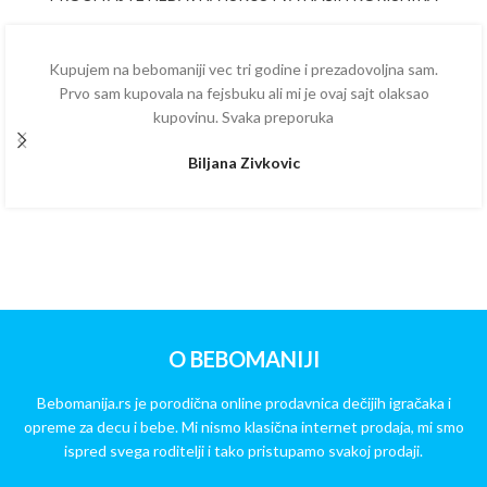
Kupujem na bebomaniji vec tri godine i prezadovoljna sam.
Prvo sam kupovala na fejsbuku ali mi je ovaj sajt olaksao
kupovinu. Svaka preporuka
Biljana Zivkovic
O BEBOMANIJI
Bebomanija.rs je porodična online prodavnica dečijih igračaka i
opreme za decu i bebe. Mi nismo klasična internet prodaja, mi smo
ispred svega roditelji i tako pristupamo svakoj prodaji.