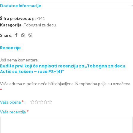
Dodatne informacije
Šifra proizvoda:
ps-141
Kategorija:
Tobogani za decu
Share:
Recenzije
Još nema komentara.
Budite prvi koji će napisati recenziju za „Tobogan za decu
Autić sa košem – roze PS-141“
Vaša adresa e-pošte neće biti objavljena.
Neophodna polja su označena
*
*
Vaša ocena
*
Vaša recenzija