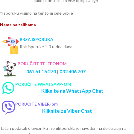
kako bi dete imalo više opcija za igru.
*Isporuku vršimo na teritoriji cele Srbije
Nema na zalihama
BRZA ISPORUKA
Rok isporuke 1-3 radna dana
PORUČITE TELEFONOM
061 61 16 270
|
032 406 707
PORUČITE WHATSAPP-OM
Kliknite na WhatsApp Chat
PORUČITE VIBER-om
Kliknite za Viber Chat
Tačan podatak o uvozniku i zemlji porekla je naveden na deklaraciji na