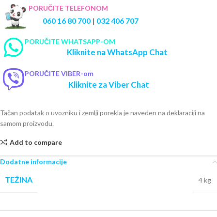
PORUČITE TELEFONOM
060 16 80 700
|
032 406 707
PORUČITE WHATSAPP-OM
Kliknite na WhatsApp Chat
PORUČITE VIBER-om
Kliknite za Viber Chat
Tačan podatak o uvozniku i zemlji porekla je naveden na deklaraciji na
samom proizvodu.
Add to compare
Dodatne informacije
TEŽINA
4 kg