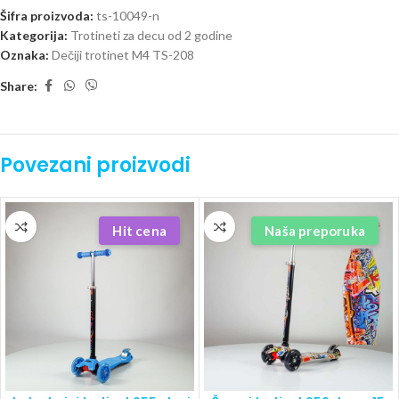
Šifra proizvoda:
ts-10049-n
Kategorija:
Trotineti za decu od 2 godine
Oznaka:
Dečiji trotinet M4 TS-208
Share:
Povezani proizvodi
Hit cena
Naša preporuka