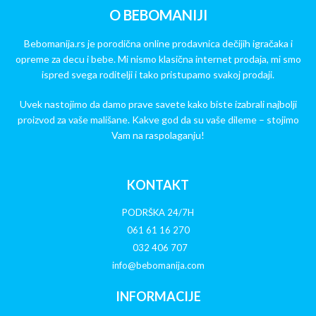
O BEBOMANIJI
Bebomanija.rs je porodična online prodavnica dečijih igračaka i
opreme za decu i bebe. Mi nismo klasična internet prodaja, mi smo
ispred svega roditelji i tako pristupamo svakoj prodaji.
Uvek nastojimo da damo prave savete kako biste izabrali najbolji
proizvod za vaše mališane. Kakve god da su vaše dileme – stojimo
Vam na raspolaganju!
KONTAKT
PODRŠKA 24/7H
061 61 16 270
032 406 707
info@bebomanija.com
INFORMACIJE