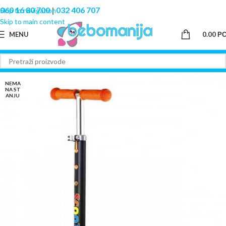
060 16 80 700
|
032 406 707
Skip to navigation
Skip to main content
MENU
0.00
Р
NEMA
NA ST
ANJU