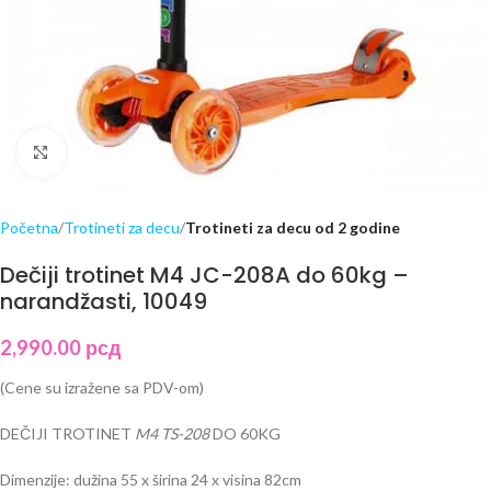
Click to enlarge
Početna
Trotineti za decu
Trotineti za decu od 2 godine
Dečiji trotinet M4 JC-208A do 60kg –
narandžasti, 10049
2,990.00
рсд
(Cene su izražene sa PDV-om)
DEČIJI TROTINET
M4 TS-208
DO 60KG
Dimenzije: dužina 55 x širina 24 x visina 82cm