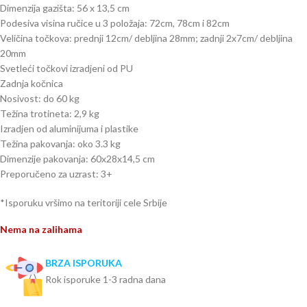
Dimenzija gazišta: 56 x 13,5 cm
Podesiva visina ručice u 3 položaja: 72cm, 78cm i 82cm
Veličina točkova: prednji 12cm/ debljina 28mm; zadnji 2x7cm/ debljina
20mm
Svetleći točkovi izradjeni od PU
Zadnja kočnica
Nosivost: do 60 kg
Težina trotineta: 2,9 kg
Izradjen od aluminijuma i plastike
Težina pakovanja: oko 3.3 kg
Dimenzije pakovanja: 60x28x14,5 cm
Preporučeno za uzrast: 3+
*Isporuku vršimo na teritoriji cele Srbije
Nema na zalihama
BRZA ISPORUKA
Rok isporuke 1-3 radna dana