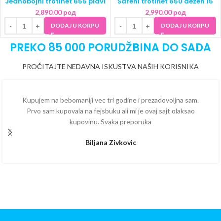
Jednobojni trotinet 655 plavi
Šareni trotinet 650 dezen 15
2,890.00
рсд
2,990.00
рсд
DODAJ U KORPU
DODAJ U KORPU
PREKO 85 000 PORUDŽBINA DO SADA
PROČITAJTE NEDAVNA ISKUSTVA NAŠIH KORISNIKA
Kupujem na bebomaniji vec tri godine i prezadovoljna sam.
Prvo sam kupovala na fejsbuku ali mi je ovaj sajt olaksao
kupovinu. Svaka preporuka
Biljana Zivkovic