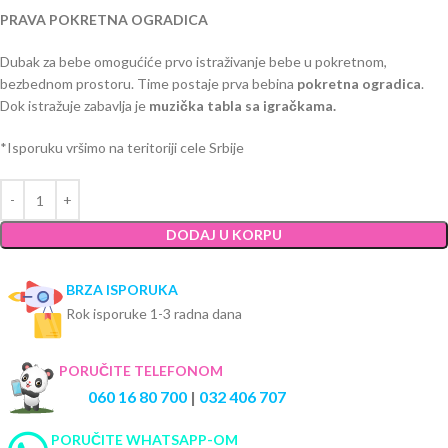
PRAVA POKRETNA OGRADICA
Dubak za bebe omogućiće prvo istraživanje bebe u pokretnom,
bezbednom prostoru. Time postaje prva bebina
pokretna ogradica
.
Dok istražuje zabavlja je
muzička tabla sa igračkama.
*Isporuku vršimo na teritoriji cele Srbije
DODAJ U KORPU
BRZA ISPORUKA
Rok isporuke 1-3 radna dana
PORUČITE TELEFONOM
060 16 80 700
|
032 406 707
PORUČITE WHATSAPP-OM