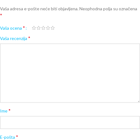
Vaša adresa e-pošte neće biti objavljena.
Neophodna polja su označena
*
*
Vaša ocena
*
Vaša recenzija
*
Ime
*
E-pošta