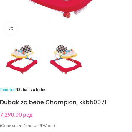
Click to enlarge
Početna
Dubak za bebe
Dubak za bebe Champion, kkb50071
7,290.00
рсд
(Cene su izražene sa PDV-om)