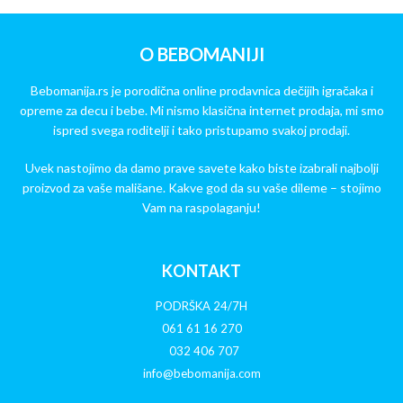
O BEBOMANIJI
Bebomanija.rs je porodična online prodavnica dečijih igračaka i
opreme za decu i bebe. Mi nismo klasična internet prodaja, mi smo
ispred svega roditelji i tako pristupamo svakoj prodaji.
Uvek nastojimo da damo prave savete kako biste izabrali najbolji
proizvod za vaše mališane. Kakve god da su vaše dileme – stojimo
Vam na raspolaganju!
KONTAKT
PODRŠKA 24/7H
061 61 16 270
032 406 707
info@bebomanija.com