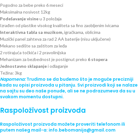
Pogodno za bebe preko 6 meseci
Maksimalna nosivost 12kg
Podešavanje visine
u 3 položaja
Izrađen od plastike visokog kvaliteta sa fino zaobljenim ivicama
Interaktivna tabla sa muzikom,
igračkama, oblicima
Muzički panel zahteva za rad 2 AA baterije (nisu uključene)
Mekano sedište sa zaštitom za leđa
2 rotirajuća točkića i 2 pravolinijska
Mehanizam za bezbednost je postignut preko
6 stopera
Jednostavno sklapanje
i odlaganje
Težina: 3kg
Napomena:
Trudimo se da budemo što je moguće precizniji
kada su opisi proizvoda u pitanju. Svi proizvodi koji se nalaze
na sajtu su deo naše ponude, ali se ne podrazumeva da su u
svakom momentu dostupni.
Raspoloživost proizvoda
Raspoloživost proizvoda možete proveriti telefonom ili
putem našeg mail-a: info.bebomanija@gmail.com