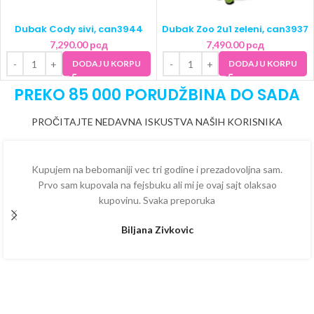
Dubak Cody sivi, can3944
Dubak Zoo 2u1 zeleni, can3937
7,290.00
рсд
7,490.00
рсд
DODAJ U KORPU
DODAJ U KORPU
PREKO 85 000 PORUDŽBINA DO SADA
PROČITAJTE NEDAVNA ISKUSTVA NAŠIH KORISNIKA
Kupujem na bebomaniji vec tri godine i prezadovoljna sam.
Prvo sam kupovala na fejsbuku ali mi je ovaj sajt olaksao
kupovinu. Svaka preporuka
Biljana Zivkovic