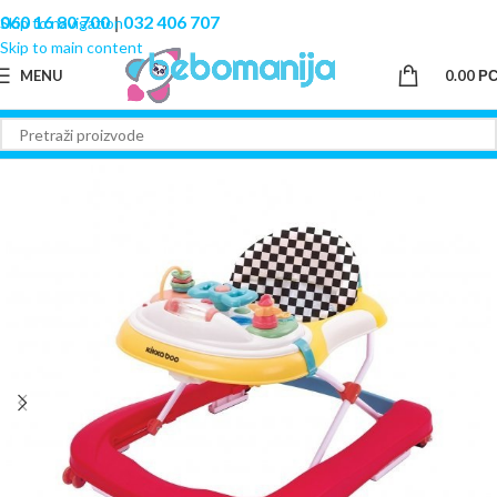
060 16 80 700
|
032 406 707
Skip to navigation
Skip to main content
MENU
0.00
Р