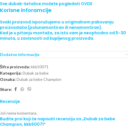
Sve
dubak-šetalice
možete pogledati
OVDE
Korisne inforamcije
Svaki proizvod isporučujemo
u originalnom pakovanju
proizvođača (polunamontiran ili nenamontiran).
Kad je u pitanju montaža, za istu vam je neophodno od 5-30
minuta, u zavisnosti od kupljenog proizvoda.
Dodatne informacije
Šifra proizvoda:
kkb50071
Kategorija:
Dubak za bebe
Oznaka:
Dubak za bebe Champion
Share:
Recenzije
Još nema komentara.
Budite prvi koji će napisati recenziju za „Dubak za bebe
Champion, kkb50071“