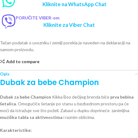
Kliknite na WhatsApp Chat
PORUČITE VIBER-om
Kliknite za Viber Chat
Tačan podatak o uvozniku i zemlji porekla je naveden na deklaraciji na
samom proizvodu.
Add to compare
Opis
Dubak za bebe Champion
Dubak za bebe Champion
Kikka Boo dečijeg brenda biće
prva bebina
šetalica
. Omogućiće šetanje po stanu u bezbednom prostoru pa će
moći da istražuje sve što poželi. Zabavi u dupku doprineće zanimljiva
muzička tabla sa aktivnostima
i raznim oblicima.
Karakteristike: