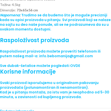
Težina: 4.5kg
Dimenzije:
73x65x56 cm
Napomena:
Trudimo se da budemo što je moguće precizniji
kada su opisi proizvoda u pitanju. Svi proizvodi koji se nalaze
na sajtu su deo naše ponude, ali se ne podrazumeva da su u
svakom momentu dostupni.
Raspoloživost proizvoda
Raspoloživost proizvoda možete proveriti telefonom ili
putem našeg mail-a: info.bebomanija@gmail.com
Sve
dubak-šetalice
možete pogledati
OVDE
Korisne informacije
Svaki proizvod isporučujemo
u originalnom pakovanju
proizvođača (polunamontiran ili nenamontiran).
Kad je u pitanju montaža, za istu vam je neophodno od 5-30
minuta, u zavisnosti od kupljenog proizvoda.
Dodatne informacije