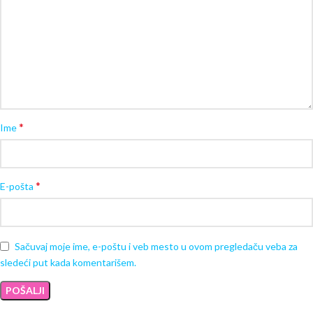
*
Ime
*
E-pošta
Sačuvaj moje ime, e-poštu i veb mesto u ovom pregledaču veba za
sledeći put kada komentarišem.