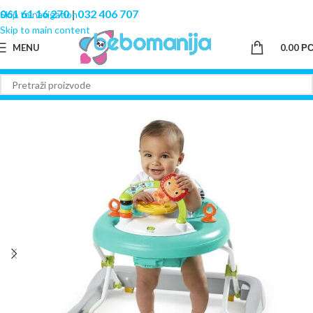
061 61 16 270
|
032 406 707
Skip to navigation
Skip to main content
MENU
0.00
Р