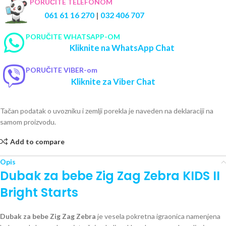
PORUČITE TELEFONOM
061 61 16 270
|
032 406 707
PORUČITE WHATSAPP-OM
Kliknite na WhatsApp Chat
PORUČITE VIBER-om
Kliknite za Viber Chat
Tačan podatak o uvozniku i zemlji porekla je naveden na deklaraciji na
samom proizvodu.
Add to compare
Opis
Dubak za bebe Zig Zag Zebra KIDS II
Bright Starts
Dubak za bebe Zig Zag Zebra
je vesela pokretna igraonica namenjena