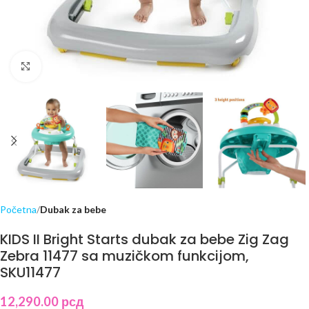
Click to enlarge
Početna
Dubak za bebe
KIDS II Bright Starts dubak za bebe Zig Zag
Zebra 11477 sa muzičkom funkcijom,
SKU11477
12,290.00
рсд