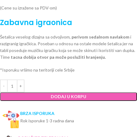
(Cene su izražene sa PDV-om)
Zabavna igraonica
Šetalica veselog dizajna sa odvojivom,
perivom sedalnom navlakom
i
razigranig igračkica. Poseban u odnosu na ostale modele šetalica jer na
tabli poseduje muzičku igračku koja se može skinuti i koristiti van dupka.
Time
tacna dobija otvor pa može poslužiti hranjenju.
*Isporuku vršimo na teritoriji cele Srbije
DODAJ U KORPU
BRZA ISPORUKA
Rok isporuke 1-3 radna dana