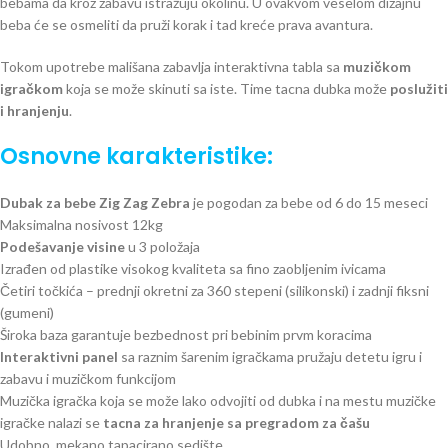
bebama da kroz zabavu istražuju okolinu. U ovakvom veselom dizajnu
beba će se osmeliti da pruži korak i tad kreće prava avantura.
Tokom upotrebe mališana zabavlja interaktivna tabla sa
muzičkom
igračkom
koja se može skinuti sa iste. Time tacna dubka može
poslužiti
i hranjenju
.
Osnovne karakteristike:
Dubak za bebe Zig Zag Zebra
je pogodan za bebe od 6 do 15 meseci
Maksimalna nosivost 12kg
Podešavanje visine
u 3 položaja
Izrađen od plastike visokog kvaliteta sa fino zaobljenim ivicama
Četiri točkića – prednji okretni za 360 stepeni (silikonski) i zadnji fiksni
(gumeni)
Široka baza garantuje bezbednost pri bebinim prvm koracima
Interaktivni panel
sa raznim šarenim igračkama pružaju detetu igru i
zabavu i muzičkom funkcijom
Muzička igračka koja se može lako odvojiti od dubka i na mestu muzičke
igračke nalazi se
tacna za hranjenje sa pregradom za čašu
Udobno, mekano tapacirano sedište