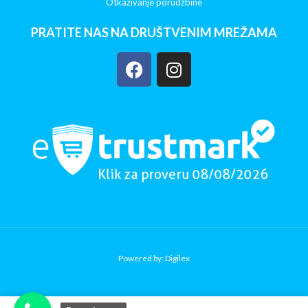
Otkazivanje porudžbine
PRATITE NAS NA DRUŠTVENIM MREŽAMA
Powered by: Digilex
KIDS II
Bright
Starts
Copy Verify Installation