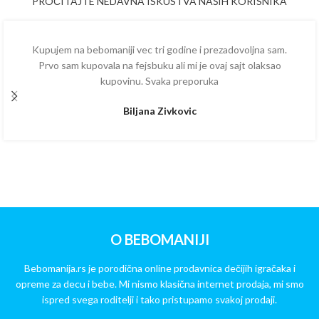
PROČITAJTE NEDAVNA ISKUSTVA NAŠIH KORISNIKA
Kupujem na bebomaniji vec tri godine i prezadovoljna sam.
Prvo sam kupovala na fejsbuku ali mi je ovaj sajt olaksao
kupovinu. Svaka preporuka
Biljana Zivkovic
O BEBOMANIJI
Bebomanija.rs je porodična online prodavnica dečijih igračaka i
opreme za decu i bebe. Mi nismo klasična internet prodaja, mi smo
ispred svega roditelji i tako pristupamo svakoj prodaji.