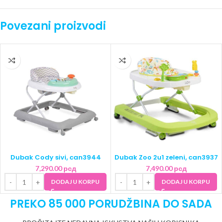
Povezani proizvodi
Dubak Cody sivi, can3944
Dubak Zoo 2u1 zeleni, can3937
7,290.00
рсд
7,490.00
рсд
DODAJ U KORPU
DODAJ U KORPU
PREKO 85 000 PORUDŽBINA DO SADA