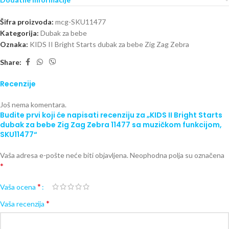
Šifra proizvoda:
mcg-SKU11477
Kategorija:
Dubak za bebe
Oznaka:
KIDS II Bright Starts dubak za bebe Zig Zag Zebra
Share:
Recenzije
Još nema komentara.
Budite prvi koji će napisati recenziju za „KIDS II Bright Starts
dubak za bebe Zig Zag Zebra 11477 sa muzičkom funkcijom,
SKU11477“
Vaša adresa e-pošte neće biti objavljena.
Neophodna polja su označena
*
*
Vaša ocena
*
Vaša recenzija