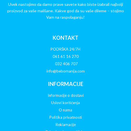
Uvek nastojimo da damo prave savete kako biste izabrali najbolji
proizvod za vaše mališane. Kakve god da su vaše dileme – stojimo
Vam na raspolaganju!
KONTAKT
PODRŠKA 24/7H
061 61 16 270
032 406 707
info@bebomanija.com
INFORMACIJE
Informacije o dostavi
Uslovi korišćenja
O nama
Politika privatnosti
Reklamacije