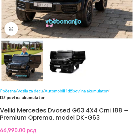
Click to enlarge
Početna
Vozila za decu
Automobili i džipovi na akumulator
Džipovi na akumulator
Veliki Mercedes Dvosed G63 4X4 Crni 188 –
Premium Oprema, model DK-G63
66,990.00
рсд