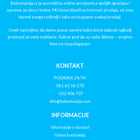
Bebomanija.rs je porodična online prodavnica dečijih igračaka i
opreme za decu i bebe. Mi nismo klasična internet prodaja, mi smo
ispred svega roditelji i tako pristupamo svakoj prodaji.
Uvek nastojimo da damo prave savete kako biste izabrali najbolji
proizvod za vaše mališane. Kakve god da su vaše dileme – stojimo
Vam na raspolaganju!
KONTAKT
PODRŠKA 24/7H
061 61 16 270
032 406 707
info@bebomanija.com
INFORMACIJE
Informacije o dostavi
Uslovi korišćenja