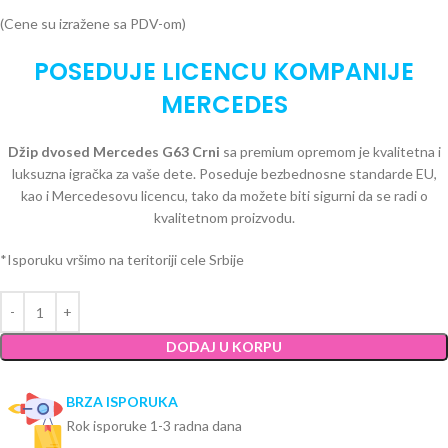
(Cene su izražene sa PDV-om)
POSEDUJE LICENCU KOMPANIJE
MERCEDES
Džip dvosed Mercedes G63 Crni
sa premium opremom je kvalitetna i
luksuzna igračka za vaše dete. Poseduje bezbednosne standarde EU,
kao i Mercedesovu licencu, tako da možete biti sigurni da se radi o
kvalitetnom proizvodu.
*Isporuku vršimo na teritoriji cele Srbije
DODAJ U KORPU
BRZA ISPORUKA
Rok isporuke 1-3 radna dana