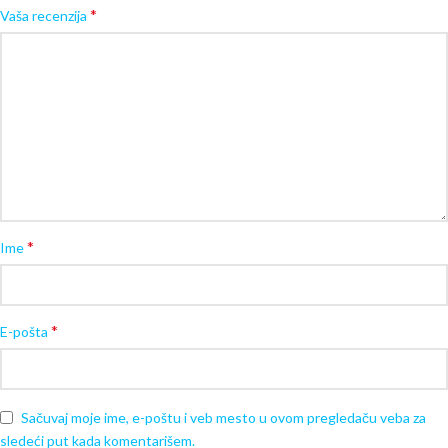
*
Vaša recenzija
*
Ime
*
E-pošta
Sačuvaj moje ime, e-poštu i veb mesto u ovom pregledaču veba za
sledeći put kada komentarišem.