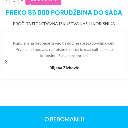
PREKO 85 000 PORUDŽBINA DO SADA
PROČITAJTE NEDAVNA ISKUSTVA NAŠIH KORISNIKA
Kupujem na bebomaniji vec tri godine i prezadovoljna sam.
Prvo sam kupovala na fejsbuku ali mi je ovaj sajt olaksao
kupovinu. Svaka preporuka
Biljana Zivkovic
O BEBOMANIJI