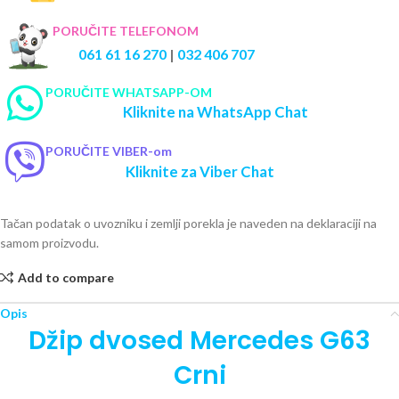
PORUČITE TELEFONOM
061 61 16 270
|
032 406 707
PORUČITE WHATSAPP-OM
Kliknite na WhatsApp Chat
PORUČITE VIBER-om
Kliknite za Viber Chat
Tačan podatak o uvozniku i zemlji porekla je naveden na deklaraciji na
samom proizvodu.
Add to compare
Opis
Džip dvosed Mercedes G63
Crni