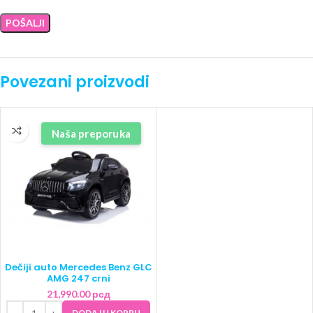
Povezani proizvodi
Naša preporuka
Dečiji auto Mercedes Benz GLC
AMG 247 crni
21,990.00
рсд
DODAJ U KORPU