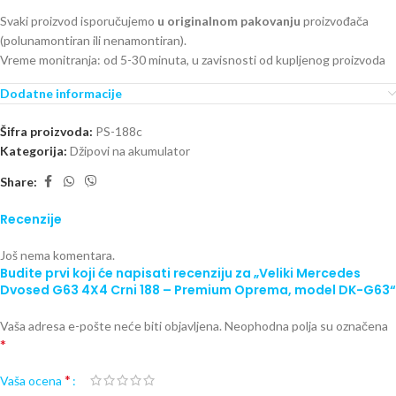
Svaki proizvod isporučujemo
u originalnom pakovanju
proizvođača
(polunamontiran ili nenamontiran).
Vreme monitranja: od 5-30 minuta, u zavisnosti od kupljenog proizvoda
Dodatne informacije
Šifra proizvoda:
PS-188c
Kategorija:
Džipovi na akumulator
Share:
Recenzije
Još nema komentara.
Budite prvi koji će napisati recenziju za „Veliki Mercedes
Dvosed G63 4X4 Crni 188 – Premium Oprema, model DK-G63“
Vaša adresa e-pošte neće biti objavljena.
Neophodna polja su označena
*
*
Vaša ocena