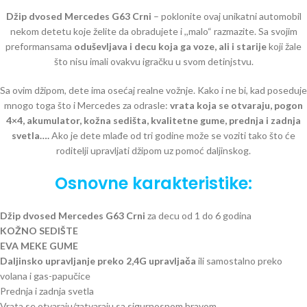
Džip dvosed Mercedes G63 Crni
– poklonite ovaj unikatni automobil
nekom detetu koje želite da obradujete i ,,malo“ razmazite. Sa svojim
preformansama
oduševljava i decu koja ga voze, ali i starije
koji žale
što nisu imali ovakvu igračku u svom detinjstvu.
Sa ovim džipom, dete ima osećaj realne vožnje. Kako i ne bi, kad poseduje
mnogo toga što i Mercedes za odrasle:
vrata koja se otvaraju, pogon
4×4, akumulator, kožna sedišta, kvalitetne gume, prednja i zadnja
svetla….
Ako je dete mlađe od tri godine može se voziti tako što će
roditelji upravljati džipom uz pomoć daljinskog.
Osnovne karakteristike:
Džip dvosed Mercedes G63 Crni
za decu od 1 do 6 godina
KOŽNO SEDIŠTE
EVA MEKE GUME
Daljinsko upravljanje preko 2,4G upravljača
ili samostalno preko
volana i gas-papučice
Prednja i zadnja svetla
Vrata se otvaraju/zatvaraju sa sigurnosnom bravom