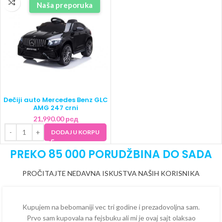
Naša preporuka
Dečiji auto Mercedes Benz GLC
AMG 247 crni
21,990.00
рсд
DODAJ U KORPU
PREKO 85 000 PORUDŽBINA DO SADA
PROČITAJTE NEDAVNA ISKUSTVA NAŠIH KORISNIKA
Kupujem na bebomaniji vec tri godine i prezadovoljna sam.
Prvo sam kupovala na fejsbuku ali mi je ovaj sajt olaksao