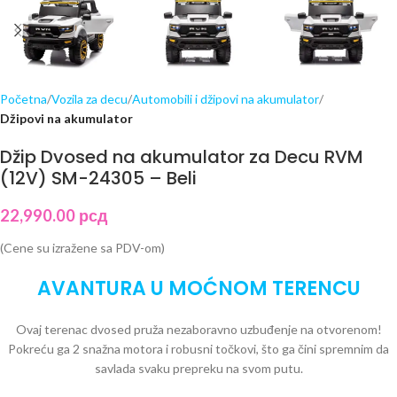
Početna
Vozila za decu
Automobili i džipovi na akumulator
Džipovi na akumulator
Džip Dvosed na akumulator za Decu RVM
(12V) SM-24305 – Beli
22,990.00
рсд
(Cene su izražene sa PDV-om)
AVANTURA U MOĆNOM TERENCU
Ovaj terenac dvosed pruža nezaboravno uzbuđenje na otvorenom!
Pokreću ga 2 snažna motora i robusni točkovi, što ga čini spremnim da
savlada svaku prepreku na svom putu.