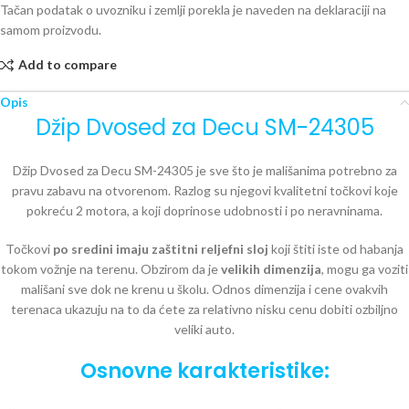
Tačan podatak o uvozniku i zemlji porekla je naveden na deklaraciji na
samom proizvodu.
Add to compare
Opis
Džip Dvosed za Decu SM-24305
Džip Dvosed za Decu SM-24305
je sve što je mališanima potrebno za
pravu zabavu na otvorenom. Razlog su njegovi kvalitetni točkovi koje
pokreću 2 motora, a koji doprinose udobnosti i po neravninama.
Točkovi
po sredini imaju zaštitni reljefni sloj
koji štiti iste od habanja
tokom vožnje na terenu. Obzirom da je
velikih dimenzija
, mogu ga voziti
mališani sve dok ne krenu u školu. Odnos dimenzija i cene ovakvih
terenaca ukazuju na to da ćete za relativno nisku cenu dobiti ozbiljno
veliki auto.
Osnovne karakteristike: