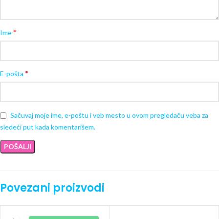
*
Ime
*
E-pošta
Sačuvaj moje ime, e-poštu i veb mesto u ovom pregledaču veba za
sledeći put kada komentarišem.
Povezani proizvodi