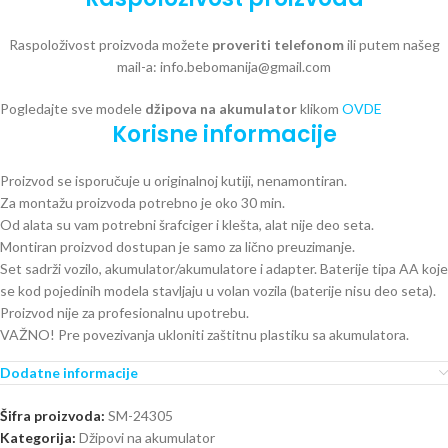
Raspoloživost proizvoda možete
proveriti telefonom
ili putem našeg
mail-a: info.bebomanija@gmail.com
Pogledajte sve modele
džipova na akumulator
klikom
OVDE
Korisne informacije
Proizvod se isporučuje u originalnoj kutiji, nenamontiran.
Za montažu proizvoda potrebno je oko 30 min.
Od alata su vam potrebni šrafciger i klešta, alat nije deo seta.
Montiran proizvod dostupan je samo za lično preuzimanje.
Set sadrži vozilo, akumulator/akumulatore i adapter. Baterije tipa AA koje
se kod pojedinih modela stavljaju u volan vozila (baterije nisu deo seta).
Proizvod nije za profesionalnu upotrebu.
VAŽNO! Pre povezivanja ukloniti zaštitnu plastiku sa akumulatora.
Dodatne informacije
Šifra proizvoda:
SM-24305
Kategorija:
Džipovi na akumulator