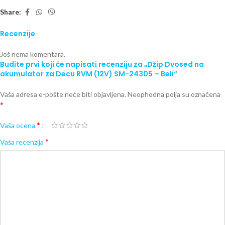
Share:
Recenzije
Još nema komentara.
Budite prvi koji će napisati recenziju za „Džip Dvosed na
akumulator za Decu RVM (12V) SM-24305 – Beli“
Vaša adresa e-pošte neće biti objavljena.
Neophodna polja su označena
*
*
Vaša ocena
*
Vaša recenzija