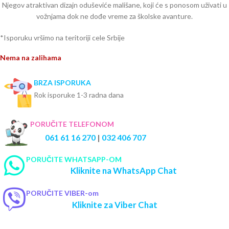
Njegov atraktivan dizajn oduševiće mališane, koji će s ponosom uživati u
vožnjama dok ne dođe vreme za školske avanture.
*Isporuku vršimo na teritoriji cele Srbije
Nema na zalihama
BRZA ISPORUKA
Rok isporuke 1-3 radna dana
PORUČITE TELEFONOM
061 61 16 270
|
032 406 707
PORUČITE WHATSAPP-OM
Kliknite na WhatsApp Chat
PORUČITE VIBER-om
Kliknite za Viber Chat