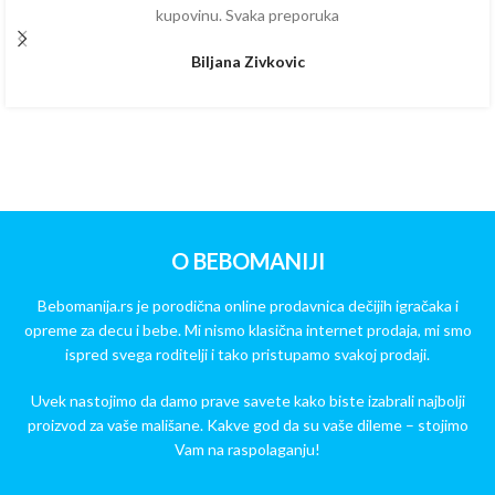
kupovinu. Svaka preporuka
Biljana Zivkovic
O BEBOMANIJI
Bebomanija.rs je porodična online prodavnica dečijih igračaka i
opreme za decu i bebe. Mi nismo klasična internet prodaja, mi smo
ispred svega roditelji i tako pristupamo svakoj prodaji.
Uvek nastojimo da damo prave savete kako biste izabrali najbolji
proizvod za vaše mališane. Kakve god da su vaše dileme – stojimo
Vam na raspolaganju!