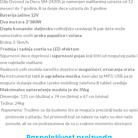
Džip Dvosed za Decu SM-24305 je
namenjen mališanima uzrasta od 12
meseci do 7 godina, ili za dvoje dece uzrasta do 3 godine
Baterija jačine 12V
Dva motora 2*380W
Duple komande: daljinsko
roditeljsko uravlanje ili pak dete može
samostalno voziti
preko papučice i volana
Brzina 3-5km/h
P
rednja i zadnja svetla sa LED efektom
Sigurnosti dece doprinosi i
sigurnosni pojas
koji štiti od mogućeg pada i
one najmlađe mališane
Realnosti ovih modela naročito doprinosi
mogućnost otvaranja vrata
Na instrumental tabli je
ugrađena muzika
, kaoi ulaz za MP3, USB pa je
moguće slušanje muzike i preko mobilnog telefona ili tablet uređaja
Maksimalno opterećenje modela je do 35kg
Dimenzije: 125 cm (dužina) x 74 cm (širina) x 67 cm (visina)
Težina: 24kg
Napomena:
Trudimo se da budemo što je moguće precizniji kada su opisi
proizvoda u pitanju. Svi proizvodi koji se nalaze na sajtu su deo naše
ponude, ali se ne podrazumeva da su u svakom momentu dostupni.
Raspoloživost proizvoda