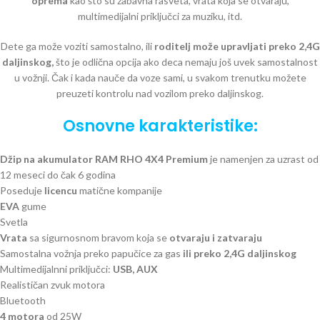
oprema
kao što su zabavna rasveta, vrata koja se otvaraju,
multimedijalni priključci za muziku, itd.
Dete ga može voziti samostalno, ili
roditelj može upravljati preko 2,4G
daljinskog,
što je odlična opcija ako deca nemaju još uvek samostalnost
u vožnji. Čak i kada nauče da voze sami, u svakom trenutku možete
preuzeti kontrolu nad vozilom preko daljinskog.
Osnovne karakteristike:
Džip na akumulator RAM RHO 4X4 Premium
je namenjen za uzrast od
12 meseci do čak 6 godina
Poseduje
licencu
matične kompanije
EVA
gume
Svetla
Vrata
sa sigurnosnom bravom koja se
otvaraju i zatvaraju
Samostalna vožnja preko papučice za gas
ili preko 2,4G daljinskog
Multimedijalnni priključci:
USB, AUX
Realističan zvuk motora
Bluetooth
4 motora
od 25W