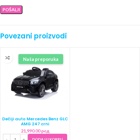
Povezani proizvodi
Naša preporuka
Dečiji auto Mercedes Benz GLC
AMG 247 crni
21,990.00
рсд
DODAJ U KORPU