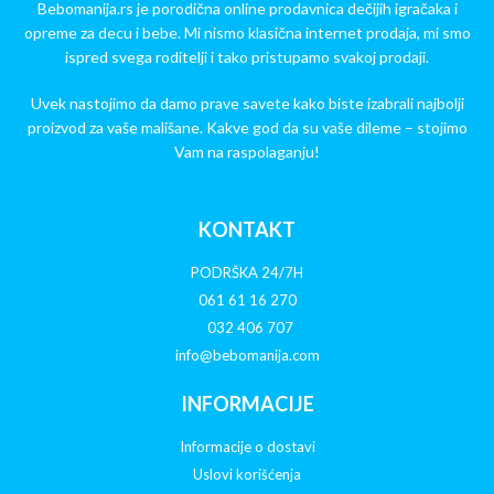
Bebomanija.rs je porodična online prodavnica dečijih igračaka i
opreme za decu i bebe. Mi nismo klasična internet prodaja, mi smo
ispred svega roditelji i tako pristupamo svakoj prodaji.
Uvek nastojimo da damo prave savete kako biste izabrali najbolji
proizvod za vaše mališane. Kakve god da su vaše dileme – stojimo
Vam na raspolaganju!
KONTAKT
PODRŠKA 24/7H
061 61 16 270
032 406 707
info@bebomanija.com
INFORMACIJE
Informacije o dostavi
Uslovi korišćenja