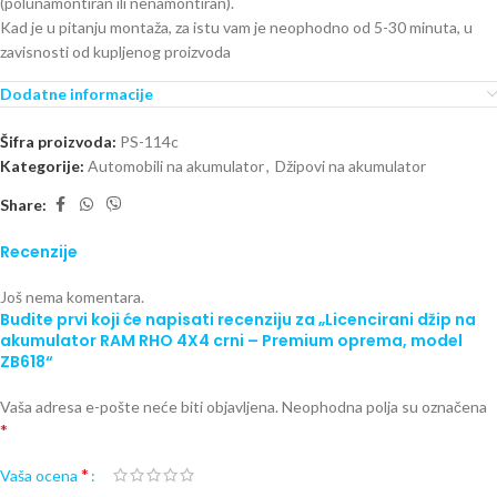
(polunamontiran ili nenamontiran).
Kad je u pitanju montaža, za istu vam je neophodno od 5-30 minuta, u
zavisnosti od kupljenog proizvoda
Dodatne informacije
Šifra proizvoda:
PS-114c
Kategorije:
Automobili na akumulator
,
Džipovi na akumulator
Share:
Recenzije
Još nema komentara.
Budite prvi koji će napisati recenziju za „Licencirani džip na
akumulator RAM RHO 4X4 crni – Premium oprema, model
ZB618“
Vaša adresa e-pošte neće biti objavljena.
Neophodna polja su označena
*
*
Vaša ocena