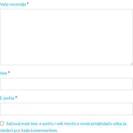
*
Vaša recenzija
*
Ime
*
E-pošta
Sačuvaj moje ime, e-poštu i veb mesto u ovom pregledaču veba za
sledeći put kada komentarišem.