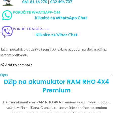
061 61 16 270
|
032 406 707
PORUČITE WHATSAPP-OM
Kliknite na WhatsApp Chat
PORUČITE VIBER-om
Kliknite za Viber Chat
Tačan podatak o uvozniku i zemlji porekla je naveden na deklaraciji na
samom proizvodu.
Add to compare
Opis
Džip na akumulator RAM RHO 4X4
Premium
Džip na akumulator RAM RHO 4X4 Premium
za komfornu i udobnu
vožnju vaših mališana. Osećaju realne vožnje doprinose
premium