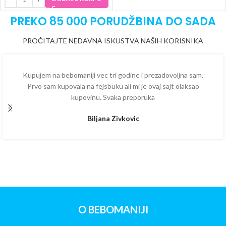
PREKO 85 000 PORUDŽBINA DO SADA
PROČITAJTE NEDAVNA ISKUSTVA NAŠIH KORISNIKA
Kupujem na bebomaniji vec tri godine i prezadovoljna sam.
Prvo sam kupovala na fejsbuku ali mi je ovaj sajt olaksao
kupovinu. Svaka preporuka
Biljana Zivkovic
O BEBOMANIJI