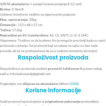
12V7A akumulator
+ punjač (vreme punjenja 8-12 sati)
Brzina:
3-5km/h
Udobno i komforno sedište sa sigurnosnim pojasom
Max. opterećenje:
30kg
Dimenzije :
113 x 68 x 57 cm
Težina:
17,5kg
Napravljen po EU standardima:
AS. CE. EN71-1/-2/-3. EMC
Napomena:
Trudimo se da budemo što je moguće precizniji kada su opisi
proizvoda u pitanju. Svi proizvodi koji se nalaze na sajtu su deo naše
ponude, ali se ne podrazumeva da su u svakom momentu dostupni.
Raspoloživost proizvoda
Raspoloživost proizvoda možete
proveriti telefonom
ili putem našeg
mail-a: info.bebomanija@gmail.com
Pogledajte sve
džipove na akumulator
klikom
OVDE
Korisne informacije
Svaki proizvod isporučujemo
u originalnom pakovanju
proizvođača