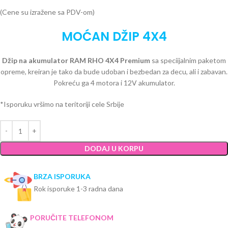
(Cene su izražene sa PDV-om)
MOĆAN DŽIP 4X4
Džip na akumulator RAM RHO 4X4 Premium
sa speciijalnim paketom
opreme, kreiran je tako da bude udoban i bezbedan za decu, ali i zabavan.
Pokreću ga 4 motora i 12V akumulator.
*Isporuku vršimo na teritoriji cele Srbije
DODAJ U KORPU
BRZA ISPORUKA
Rok isporuke 1-3 radna dana
PORUČITE TELEFONOM