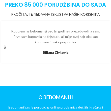
PREKO 85 000 PORUDŽBINA DO SADA
PROČITAJTE NEDAVNA ISKUSTVA NAŠIH KORISNIKA
Kupujem na bebomaniji vec tri godine i prezadovoljna sam.
Prvo sam kupovala na fejsbuku ali mi je ovaj sajt olaksao
kupovinu. Svaka preporuka
Biljana Zivkovic
O BEBOMANIJI
Bebomanija.rs je porodična online prodavnica dečijih igračaka i