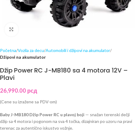
Click to enlarge
Početna
Vozila za decu
Automobili i džipovi na akumulator
Džipovi na akumulator
Džip Power RC J-MB180 sa 4 motora 12V –
Plavi
26,990.00
рсд
(Cene su izražene sa PDV-om)
Baby J-MB180 Džip Power RC u plavoj boji
— snažan terenski dečji
džip sa 4 motora i pogonom na sva 4 točka, dizajniran po uzoru na pravi
terenac za autentično iskustvo vožnje.