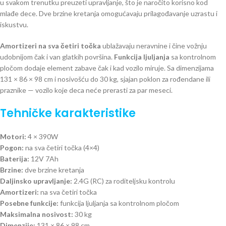
u svakom trenutku preuzeti upravljanje, što je naročito korisno kod
mlađe dece. Dve brzine kretanja omogućavaju prilagođavanje uzrastu i
iskustvu.
Amortizeri na sva četiri točka
ublažavaju neravnine i čine vožnju
udobnijom čak i van glatkih površina.
Funkcija ljuljanja
sa kontrolnom
pločom dodaje element zabave čak i kad vozilo miruje. Sa dimenzijama
131 × 86 × 98 cm i nosivošću do 30 kg, sjajan poklon za rođendane ili
praznike — vozilo koje deca neće prerasti za par meseci.
Tehničke karakteristike
Motori:
4 × 390W
Pogon:
na sva četiri točka (4×4)
Baterija:
12V 7Ah
Brzine:
dve brzine kretanja
Daljinsko upravljanje:
2.4G (RC) za roditeljsku kontrolu
Amortizeri:
na sva četiri točka
Posebne funkcije:
funkcija ljuljanja sa kontrolnom pločom
Maksimalna nosivost:
30 kg
Dimenzije:
131 × 86 × 98 cm