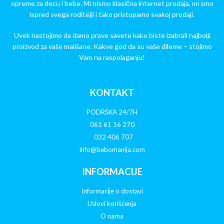
opreme za decu i bebe. Mi nismo klasična internet prodaja, mi smo
ispred svega roditelji i tako pristupamo svakoj prodaji.
Uvek nastojimo da damo prave savete kako biste izabrali najbolji
proizvod za vaše mališane. Kakve god da su vaše dileme – stojimo
Vam na raspolaganju!
KONTAKT
PODRŠKA 24/7H
061 61 16 270
032 406 707
info@bebomanija.com
INFORMACIJE
Informacije o dostavi
Uslovi korišćenja
O nama