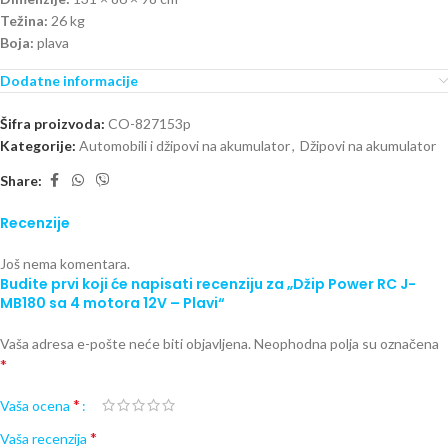
Težina:
26 kg
Boja:
plava
Dodatne informacije
Šifra proizvoda:
CO-827153p
Kategorije:
Automobili i džipovi na akumulator
,
Džipovi na akumulator
Share:
Recenzije
Još nema komentara.
Budite prvi koji će napisati recenziju za „Džip Power RC J-
MB180 sa 4 motora 12V – Plavi“
Vaša adresa e-pošte neće biti objavljena.
Neophodna polja su označena
*
*
Vaša ocena
*
Vaša recenzija