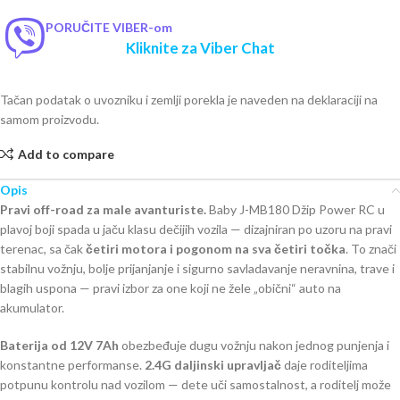
PORUČITE VIBER-om
Kliknite za Viber Chat
Tačan podatak o uvozniku i zemlji porekla je naveden na deklaraciji na
samom proizvodu.
Add to compare
Opis
Pravi off-road za male avanturiste.
Baby J-MB180 Džip Power RC u
plavoj boji spada u jaču klasu dečijih vozila — dizajniran po uzoru na pravi
terenac, sa čak
četiri motora i pogonom na sva četiri točka
. To znači
stabilnu vožnju, bolje prijanjanje i sigurno savladavanje neravnina, trave i
blagih uspona — pravi izbor za one koji ne žele „obični“ auto na
akumulator.
Baterija od 12V 7Ah
obezbeđuje dugu vožnju nakon jednog punjenja i
konstantne performanse.
2.4G daljinski upravljač
daje roditeljima
potpunu kontrolu nad vozilom — dete uči samostalnost, a roditelj može