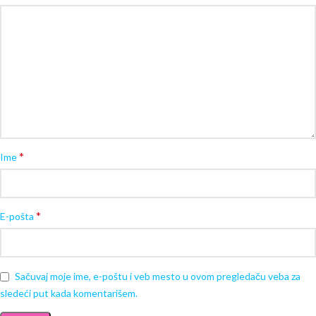
*
Ime
*
E-pošta
Sačuvaj moje ime, e-poštu i veb mesto u ovom pregledaču veba za
sledeći put kada komentarišem.