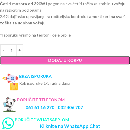
Četiri motora od 390W
i pogon na sva četiri točka za stabilnu vožnju
na različitim podlogama
2.4G daljinsko upravljanje za roditeljsku kontrolu i
amortizeri na sva 4
točka za udobnu vožnju
*Isporuku vršimo na teritoriji cele Srbije
DODAJ U KORPU
BRZA ISPORUKA
Rok isporuke 1-3 radna dana
PORUČITE TELEFONOM
061 61 16 270
|
032 406 707
PORUČITE WHATSAPP-OM
Kliknite na WhatsApp Chat