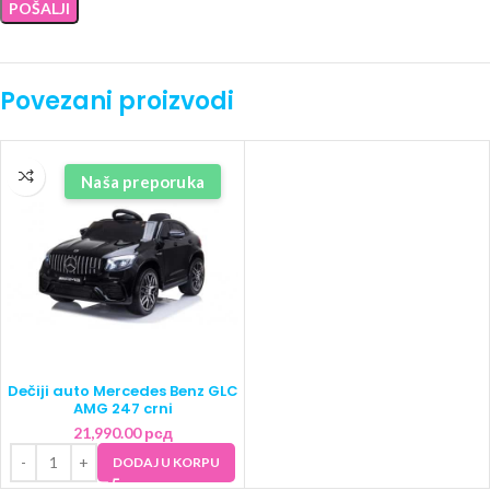
Povezani proizvodi
Naša preporuka
Dečiji auto Mercedes Benz GLC
AMG 247 crni
21,990.00
рсд
DODAJ U KORPU