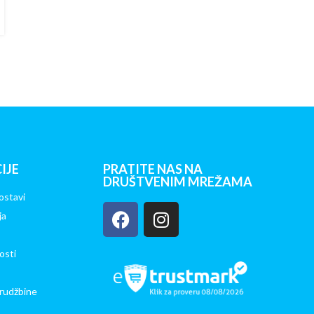
IJE
PRATITE NAS NA
DRUŠTVENIM MREŽAMA
ostavi
ja
osti
rudžbine