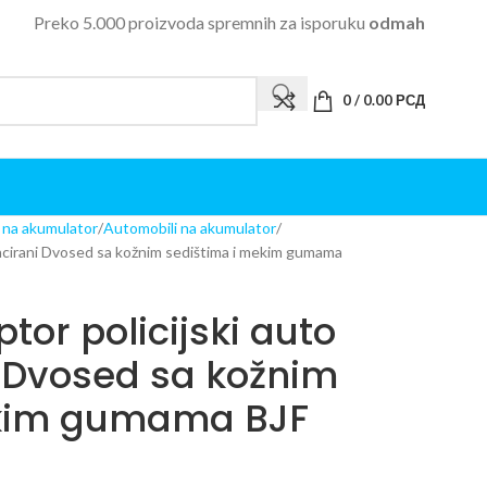
Preko 5.000 proizvoda spremnih za isporuku
odmah
0
/
0.00
РСД
i na akumulator
Automobili na akumulator
encirani Dvosed sa kožnim sedištima i mekim gumama
tor policijski auto
i Dvosed sa kožnim
ekim gumama BJF