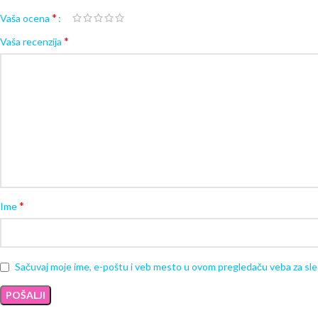
*
Vaša ocena
*
Vaša recenzija
*
Ime
Sačuvaj moje ime, e-poštu i veb mesto u ovom pregledaču veba za sl