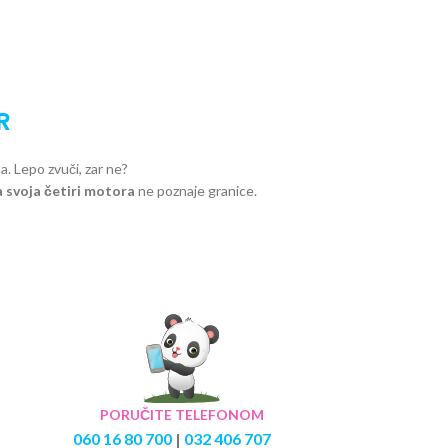
R
. Lepo zvuči, zar ne?
a svoja četiri motora
ne poznaje granice.
PORUČITE TELEFONOM
060 16 80 700
|
032 406 707