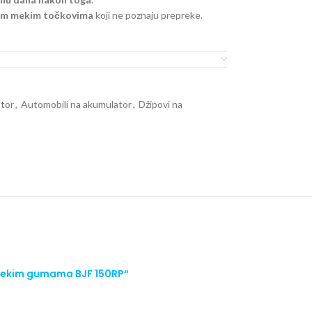
kim mekim točkovima
koji ne poznaju prepreke.
ator
,
Automobili na akumulator
,
Džipovi na
i mekim gumama BJF 150RP“