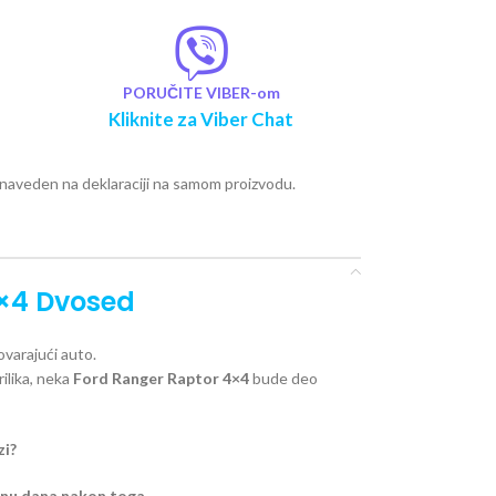
PORUČITE VIBER-om
Kliknite za Viber Chat
e naveden na deklaraciji na samom proizvodu.
4×4 Dvosed
varajući auto.
rilika, neka
Ford Ranger Raptor 4×4
bude deo
zi?
inu dana nakon toga
.