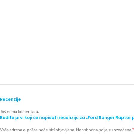
Recenzije
Još nema komentara.
Budite prvi koji će napisati recenziju za „Ford Ranger Rapto
Vaša adresa e-pošte neće biti objavljena.
Neophodna polja su označena