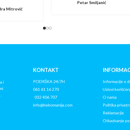
Petar Smiljanić
ra Mitrović
KONTAKT
INFORMAC
PODRŠKA 24/7H
Informacije o d
a i
mi
061 61 16 270
Uslovi korišćen
.
032 406 707
O nama
info@bebomanija.com
Politika privatn
Reklamacije
Otkazivanje po