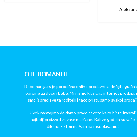
Aleksand
O BEBOMANIJI
Bebomanija.rs je porodična online prodavnica dečijih igračak
opreme za decu i bebe. Mi nismo klasična internet prodaja, 
smo ispred svega roditelji i tako pristupamo svakoj prodaji
Uvek nastojimo da damo prave savete kako biste izabrali
najbolji proizvod za vaše mališane. Kakve god da su vaše
dileme – stojimo Vam na raspolaganju!