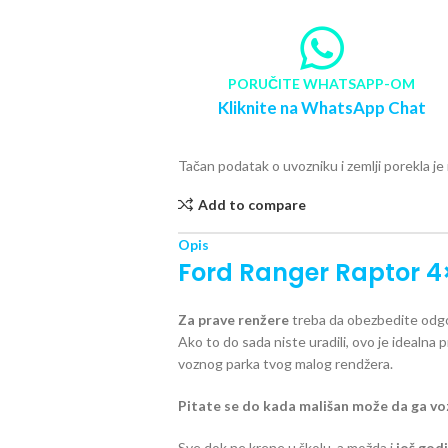
PORUČITE WHATSAPP-OM
Kliknite na WhatsApp Chat
Tačan podatak o uvozniku i zemlji porekla j
Add to compare
Opis
Ford Ranger Raptor 
Za prave renžere
treba da obezbedite odgo
Ako to do sada niste uradili, ovo je idealna p
voznog parka tvog malog rendžera.
Pitate se do kada mališan može da ga vo
Sve dok ne krene u školu, a možda i
još god