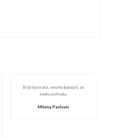
Brza isporuka, veoma ljubazni, za
Ispostova
svaku pohvalu.
upakovano
proizvodom
Milena Pavlovic
Aleksa