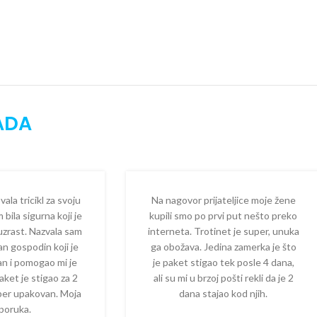
ADA
la tricikl za svoju
Na nagovor prijateljice moje žene
 bila sigurna koji je
kupili smo po prvi put nešto preko
 uzrast. Nazvala sam
interneta. Trotinet je super, unuka
dan gospodin koji je
ga obožava. Jedina zamerka je što
zan i pomogao mi je
je paket stigao tek posle 4 dana,
aket je stigao za 2
ali su mi u brzoj pošti rekli da je 2
per upakovan. Moja
dana stajao kod njih.
poruka.