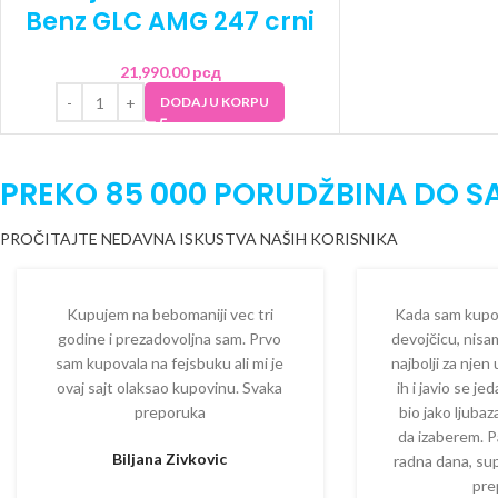
Benz GLC AMG 247 crni
21,990.00
рсд
DODAJ U KORPU
PREKO 85 000 PORUDŽBINA DO S
PROČITAJTE NEDAVNA ISKUSTVA NAŠIH KORISNIKA
Kupujem na bebomaniji vec tri
Kada sam kupova
godine i prezadovoljna sam. Prvo
devojčicu, nisam
sam kupovala na fejsbuku ali mi je
najbolji za njen
ovaj sajt olaksao kupovinu. Svaka
ih i javio se je
preporuka
bio jako ljuba
da izaberem. P
Biljana Zivkovic
radna dana, su
pre