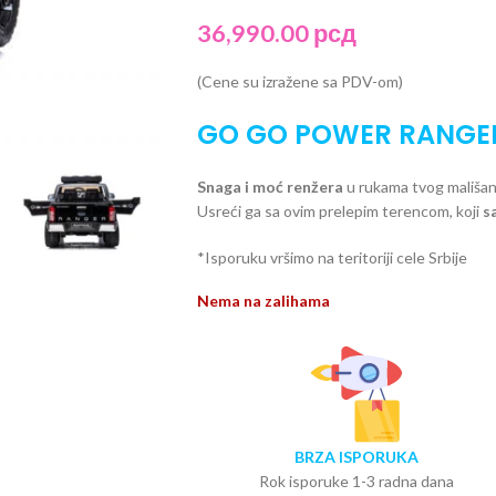
36,990.00
рсд
(Cene su izražene sa PDV-om)
GO GO POWER RANGE
Snaga i moć renžera
u rukama tvog mališana
Usreći ga sa ovim prelepim terencom, koji
s
*Isporuku vršimo na teritoriji cele Srbije
Nema na zalihama
BRZA ISPORUKA
Rok isporuke 1-3 radna dana