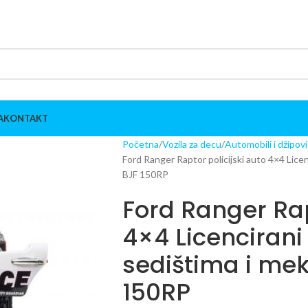
A
KONTAKT
Početna
Vozila za decu
Automobili i džipov
Ford Ranger Raptor policijski auto 4×4 Lic
BJF 150RP
Ford Ranger Rap
4×4 Licenciran
sedištima i m
150RP