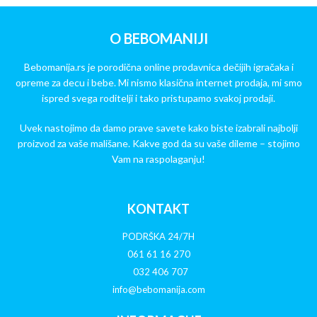
O BEBOMANIJI
Bebomanija.rs je porodična online prodavnica dečijih igračaka i
opreme za decu i bebe. Mi nismo klasična internet prodaja, mi smo
ispred svega roditelji i tako pristupamo svakoj prodaji.
Uvek nastojimo da damo prave savete kako biste izabrali najbolji
proizvod za vaše mališane. Kakve god da su vaše dileme – stojimo
Vam na raspolaganju!
KONTAKT
PODRŠKA 24/7H
061 61 16 270
032 406 707
info@bebomanija.com