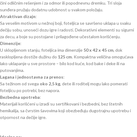
čini odličnim rešenjem i za odmor ili popodnevnu dremku. Tri sloja
sunđera pružaju dodatnu udobnost u svakom položaju.
Atraktivan dizajn
:
Sa veselim motivom u nežnoj boji, foteljica se savršeno uklapa u svaku
dečiju sobu, unoseći dozu igre i radosti. Dekorativni elementi su sigurni
za decu, a boje su postojane i prilagođene učestalom korišćenju.
Dimenzije
:
U sklopljenom stanju, foteljica ima dimenzije
50 x 42 x 45 cm
, dok
rasklopljena dostiže dužinu do
125 cm
. Kompaktna veličina omogućava
lako uklapanje u sve prostore – bilo kod kuće, kod bake i deke ili na
putovanjima.
Lagana i jednostavna za prenos
:
Sa težinom od svega
oko 2,5 kg
, dete ili roditelj mogu lako pomerati
foteljicu po potrebi, bez napora.
Bezbedna upotreba
:
Materijali korišćeni u izradi su sertifikovani i bezbedni, bez štetnih
hemikalija, sa čvrstim šavovima koji obezbeđuju dugotrajnu upotrebu i
otpornost na dečije igre.
Idealna za: