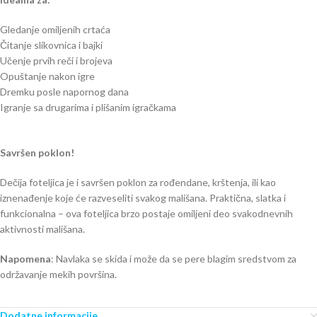
Gledanje omiljenih crtaća
Čitanje slikovnica i bajki
Učenje prvih reči i brojeva
Opuštanje nakon igre
Dremku posle napornog dana
Igranje sa drugarima i plišanim igračkama
Savršen poklon!
Dečija foteljica je i savršen poklon za rođendane, krštenja, ili kao
iznenađenje koje će razveseliti svakog mališana. Praktična, slatka i
funkcionalna – ova foteljica brzo postaje omiljeni deo svakodnevnih
aktivnosti mališana.
Napomena
: Navlaka se skida i može da se pere blagim sredstvom za
održavanje mekih površina.
Dodatne informacije