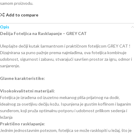
samom proizvodu.
Add to compare
Opis
Dečija Foteljica na Rasklapanje – GREY CAT
Ulepšajte dečiji kutak šarmantnom i praktičnom foteljicom GREY CAT !
Dizajnirana sa puno pažnje prema najmlađima, ova foteljica kombinuje
udobnost, sigurnost i zabavu, stvarajući savršen prostor za igru, odmor i
sanjarenje.
Glavne karakteristike:
Visokokvalitetni materijali
:
Foteljica je izrađena od izuzetno mekanog pliša prijatnog na dodir,
idealnog za osetljivu dečiju kožu. Ispunjena je gustim koflinom i laganim
sunđerom, koji pruža optimalnu potporu i udobnost prilikom sedenja i
ležanja
Praktično rasklapanje
:
Jednim jednostavnim potezom, foteljica se može rasklopiti u ležaj, što je