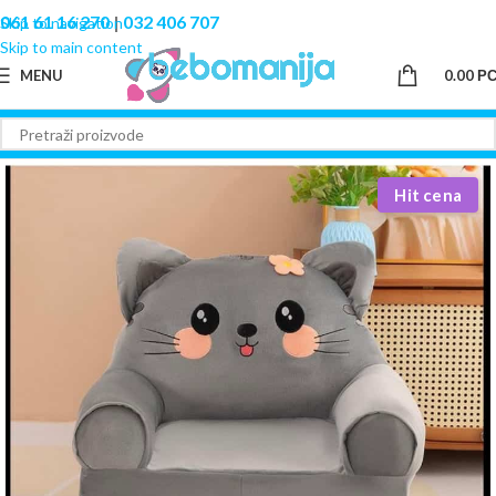
061 61 16 270
|
032 406 707
Skip to navigation
Skip to main content
MENU
0.00
Р
Hit cena