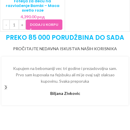
Fotelja za decu na
razvlačenje Bambi – Maca
svetlo roze
4,390.00
рсд
DODAJ U KORPU
PREKO 85 000 PORUDŽBINA DO SADA
PROČITAJTE NEDAVNA ISKUSTVA NAŠIH KORISNIKA
Kupujem na bebomaniji vec tri godine i prezadovoljna sam.
Prvo sam kupovala na fejsbuku ali mi je ovaj sajt olaksao
kupovinu. Svaka preporuka
Biljana Zivkovic