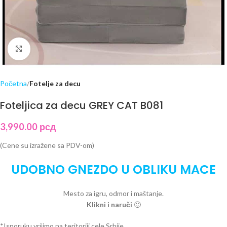
Click to enlarge
Početna
Fotelje za decu
Foteljica za decu GREY CAT B081
3,990.00
рсд
(Cene su izražene sa PDV-om)
UDOBNO GNEZDO U OBLIKU MACE
Mesto za igru, odmor i maštanje.
Klikni i naruči
🙂
*Isporuku vršimo na teritoriji cele Srbije