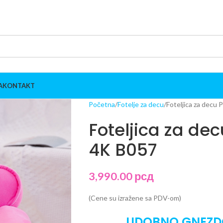
A
KONTAKT
Početna
Fotelje za decu
Foteljica za dec
Foteljica za de
4K B057
3,990.00
рсд
(Cene su izražene sa PDV-om)
UDOBNO GNEZDO