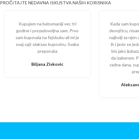
PROČITAJTE NEDAVNA ISKUSTVA NAŠIH KORISNIKA
Kupujem na bebomaniji vec tri
Kada sam kupova
godine i prezadovoljna sam. Prvo
devojčicu, nisam
sam kupovala na fejsbuku ali mi je
najbolji za njen
ovaj sajt olaksao kupovinu. Svaka
ih i javio se je
preporuka
bio jako ljuba
da izaberem. P
Biljana Zivkovic
radna dana, su
pre
Aleksand