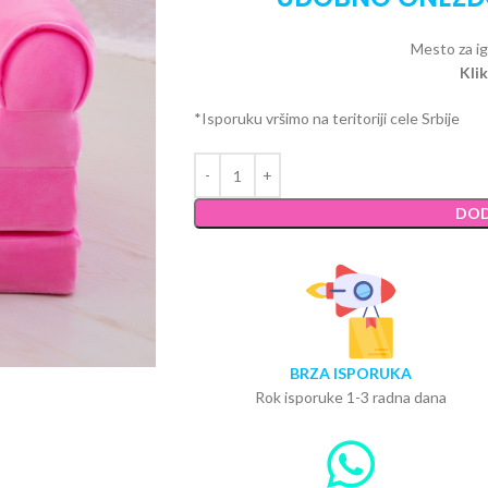
Mesto za ig
Klik
*Isporuku vršimo na teritoriji cele Srbije
DOD
BRZA ISPORUKA
Rok isporuke 1-3 radna dana