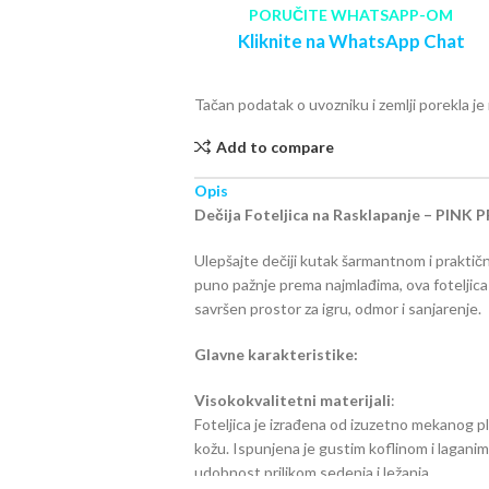
PORUČITE WHATSAPP-OM
Kliknite na WhatsApp Chat
Tačan podatak o uvozniku i zemlji porekla j
Add to compare
Opis
Dečija Foteljica na Rasklapanje – PINK 
Ulepšajte dečiji kutak šarmantnom i prakti
puno pažnje prema najmlađima, ova foteljica
savršen prostor za igru, odmor i sanjarenje.
Glavne karakteristike:
Visokokvalitetni materijali
:
Foteljica je izrađena od izuzetno mekanog pli
kožu. Ispunjena je gustim koflinom i lagani
udobnost prilikom sedenja i ležanja.