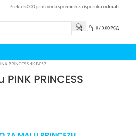
Preko 5.000 proizvoda spremnih za isporuku
odmah
0
/
0.00
РСД
u PINK PRINCESS 4K B057
cu PINK PRINCESS
 ZA MALU PRINCEZU