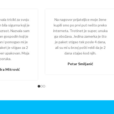
la tricikl za svoju
Na nagovor prijateljice moje žene
 bila sigurna koji je
kupili smo po prvi put nešto preko
 uzrast. Nazvala sam
interneta. Trotinet je super, unuka
dan gospodin koji je
ga obožava. Jedina zamerka je što
zan i pomogao mi je
je paket stigao tek posle 4 dana,
aket je stigao za 2
ali su mi u brzoj pošti rekli da je 2
per upakovan. Moja
dana stajao kod njih.
poruka.
Petar Smiljanić
ra Mitrović