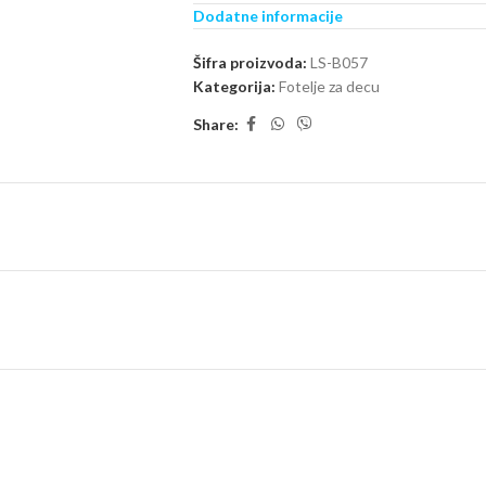
Praktično rasklapanje
:
Dodatne informacije
Jednim jednostavnim potezom, foteljica se mož
za odmor ili popodnevnu dremku. Tri sloja
Šifra proizvoda:
LS-B057
položaju.
Kategorija:
Fotelje za decu
Share:
Atraktivan dizajn
:
Sa veselim motivom u nežnoj boji, foteljica 
dozu igre i radosti. Dekorativni elementi su 
učestalom korišćenju.
Dimenzije
:
U sklopljenom stanju, foteljica ima dimenzij
do
125 cm
. Kompaktna veličina omogućava l
bake i deke ili na putovanjima.
Lagana i jednostavna za prenos
:
Sa težinom od svega
oko 2,5 kg
, dete ili r
napora.
Bezbedna upotreba
:
Materijali korišćeni u izradi su sertifikovani 
šavovima koji obezbeđuju dugotrajnu upotreb