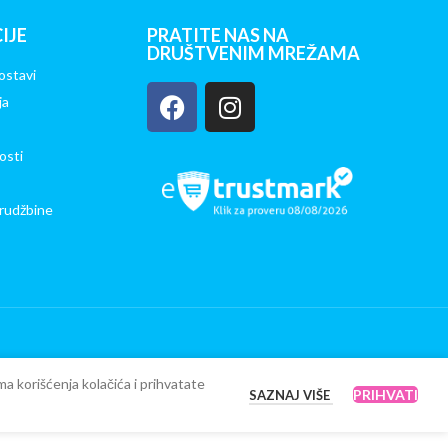
IJE
PRATITE NAS NA
DRUŠTVENIM MREŽAMA
ostavi
ja
osti
rudžbine
ma korišćenja kolačića i prihvatate
PRIHVATI
SAZNAJ VIŠE