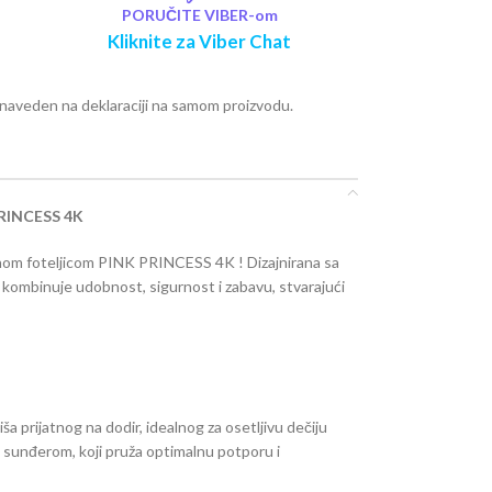
PORUČITE VIBER-om
Kliknite za Viber Chat
e naveden na deklaraciji na samom proizvodu.
PRINCESS 4K
čnom foteljicom PINK PRINCESS 4K ! Dizajnirana sa
 kombinuje udobnost, sigurnost i zabavu, stvarajući
ša prijatnog na dodir, idealnog za osetljivu dečiju
m sunđerom, koji pruža optimalnu potporu i