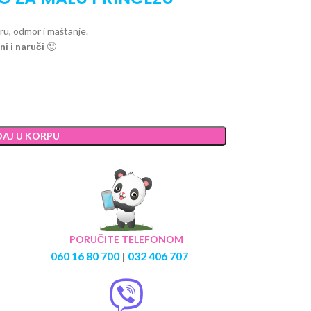
ru, odmor i maštanje.
ni i naruči
🙂
AJ U KORPU
PORUČITE TELEFONOM
060 16 80 700
|
032 406 707