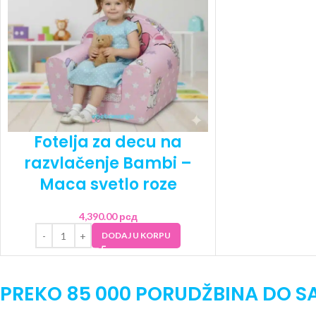
Fotelja za decu na
razvlačenje Bambi –
Maca svetlo roze
4,390.00
рсд
DODAJ U KORPU
PREKO 85 000 PORUDŽBINA DO S