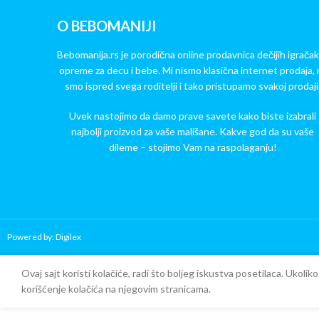
O BEBOMANIJI
Bebomanija.rs je porodična online prodavnica dečijih igračak
opreme za decu i bebe. Mi nismo klasična internet prodaja, 
smo ispred svega roditelji i tako pristupamo svakoj prodaji
Uvek nastojimo da damo prave savete kako biste izabrali
najbolji proizvod za vaše mališane. Kakve god da su vaše
dileme – stojimo Vam na raspolaganju!
Powered by: Digilex
Copy Verify Installation
Ovaj sajt koristi kolačiće, radi što boljeg iskustva posetilaca. Ukoli
korišćenje kolačića na njegovim stranicama.