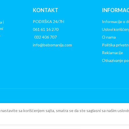
KONTAKT
INFORMAC
PODRŠKA 24/7H
Informacije o d
a i
mi
061 61 16 270
Uslovi korišćen
.
032 406 707
O nama
info@bebomanija.com
Politika privatn
Reklamacije
Otkazivanje po
ko nastavite sa korišćenjem sajta, smatra se da ste saglasni sa našim uslovi