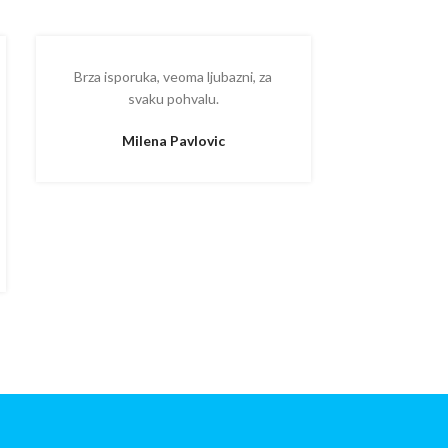
Brza isporuka, veoma ljubazni, za
Ispostova
svaku pohvalu.
upakovano
proizvodom
Milena Pavlovic
Aleksa