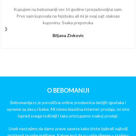
Kupujem na bebomaniji vec tri godine i prezadovoljna sam.
Prvo sam kupovala na fejsbuku ali mi je ovaj sajt olaksao
kupovinu. Svaka preporuka
Biljana Zivkovic
O BEBOMANIJI
Bebomanija.rs je porodična online prodavnica dečijih igračaka i
opreme za decu i bebe. Mi nismo klasična internet prodaja, mi smo
ispred svega roditelji i tako pristupamo svakoj prodaji.
Uvek nastojimo da damo prave savete kako biste izabrali najbolji
proizvod za vaše mališane. Kakve god da su vaše dileme – stojimo