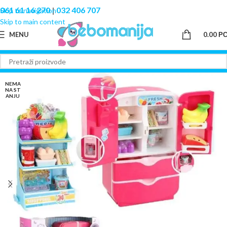
061 61 16 270
|
032 406 707
Skip to navigation
Skip to main content
MENU
0.00
Р
NEMA
NA ST
ANJU