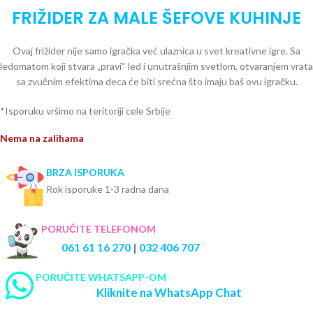
FRIŽIDER ZA MALE ŠEFOVE KUHINJE
Ovaj frižider nije samo igračka već ulaznica u svet kreativne igre. Sa
ledomatom koji stvara „pravi“ led i unutrašnjim svetlom, otvaranjem vrata
sa zvučnim efektima deca će biti srećna što imaju baš ovu igračku.
*Isporuku vršimo na teritoriji cele Srbije
Nema na zalihama
BRZA ISPORUKA
Rok isporuke 1-3 radna dana
PORUČITE TELEFONOM
061 61 16 270
|
032 406 707
PORUČITE WHATSAPP-OM
Kliknite na WhatsApp Chat