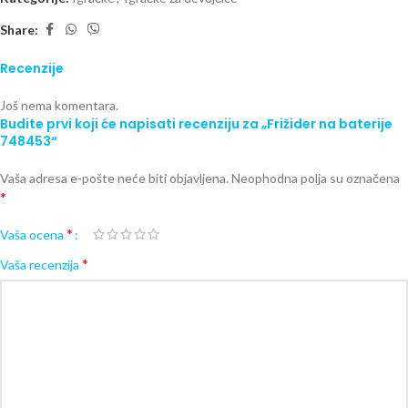
Share:
Recenzije
Još nema komentara.
Budite prvi koji će napisati recenziju za „Frižider na baterije
748453“
Vaša adresa e-pošte neće biti objavljena.
Neophodna polja su označena
*
*
Vaša ocena
*
Vaša recenzija