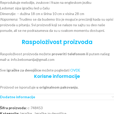
Reprodukuje melodije, zvukove i fraze na engleskom jeziku
Ledomat sipa igračku led u čašu
Dimenzije: – dužina 18 cm x širina 10 cm x visina 28 cm
Napomena:
Trudimo se da budemo što je moguće precizniji kada su opisi
proizvoda u pitanju. Svi proizvodi koji se nalaze na sajtu su deo naše
ponude, ali se ne podrazumeva da su u svakom momentu dostupni.
Raspoloživost proizvoda
Raspoloživost proizvoda možete
proveriti telefonom
ili putem našeg
mail-a: info.bebomanija@gmail.com
Sve
igračke za devojčice
možete pogledati
OVDE
Korisne informacije
Proizvod se isporučuje
u originalnom pakovanju.
Dodatne informacije
Šifra proizvoda:
c-748453
Kategorije:
Igračke
,
Igračke za devojčice