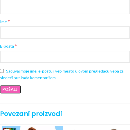
*
Ime
*
E-pošta
Sačuvaj moje ime, e-poštu i veb mesto u ovom pregledaču veba za
sledeći put kada komentarišem.
Povezani proizvodi