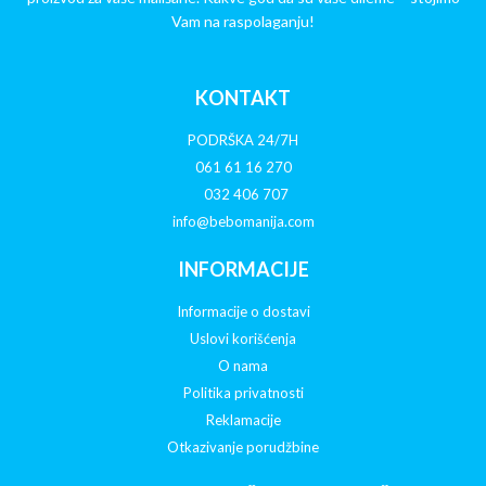
Vam na raspolaganju!
KONTAKT
PODRŠKA 24/7H
061 61 16 270
032 406 707
info@bebomanija.com
INFORMACIJE
Informacije o dostavi
Uslovi korišćenja
O nama
Politika privatnosti
Reklamacije
Otkazivanje porudžbine