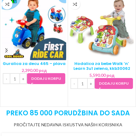
Guralica za decu 465 – plava
Hodalica za bebe Walk ‘n’
Learn 3u1 zelena, kkb30062
2,390.00
рсд
5,590.00
рсд
DODAJ U KORPU
DODAJ U KORPU
PREKO 85 000 PORUDŽBINA DO SADA
PROČITAJTE NEDAVNA ISKUSTVA NAŠIH KORISNIKA