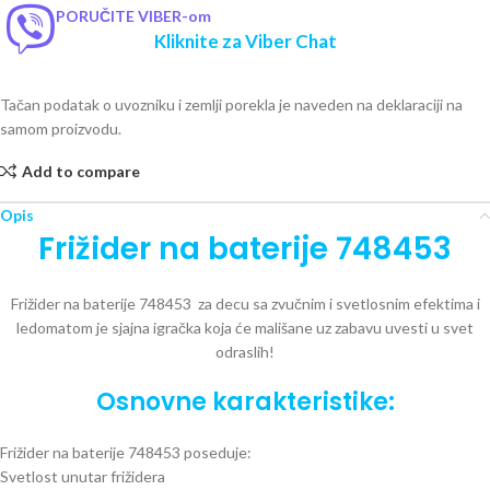
PORUČITE VIBER-om
Kliknite za Viber Chat
Tačan podatak o uvozniku i zemlji porekla je naveden na deklaraciji na
samom proizvodu.
Add to compare
Opis
Frižider na baterije 748453
Frižider na baterije 748453
za decu sa zvučnim i svetlosnim efektima i
ledomatom je sjajna igračka koja će mališane uz zabavu uvesti u svet
odraslih!
Osnovne karakteristike:
Frižider na baterije 748453 poseduje:
Svetlost unutar frižidera