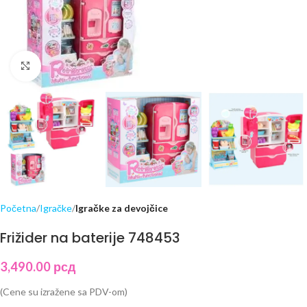
Click to enlarge
Početna
Igračke
Igračke za devojčice
Frižider na baterije 748453
3,490.00
рсд
(Cene su izražene sa PDV-om)