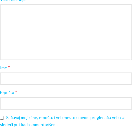
*
Ime
*
E-pošta
Sačuvaj moje ime, e-poštu i veb mesto u ovom pregledaču veba za
sledeći put kada komentarišem.