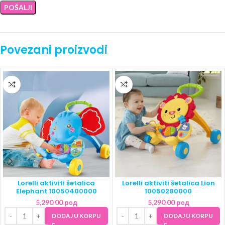
Povezani proizvodi
Lorelli aktiviti šetalica
Lorelli aktiviti šetalica Lion
Elephant 10050400000
10050280000
5,290.00
рсд
5,290.00
рсд
DODAJ U KORPU
DODAJ U KORPU