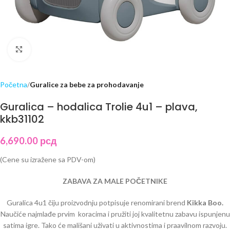
Click to enlarge
Početna
Guralice za bebe za prohodavanje
Guralica – hodalica Trolie 4u1 – plava,
kkb31102
6,690.00
рсд
(Cene su izražene sa PDV-om)
ZABAVA ZA MALE POČETNIKE
Guralica 4u1 čiju proizvodnju potpisuje renomirani brend
Kikka Boo.
Naučiće najmlađe prvim koracima i pružiti joj kvalitetnu zabavu ispunjenu
satima igre. Tako će mališani uživati u aktivnostima i praavilnom razvoju.