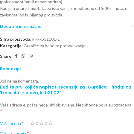
(polunamontiran ili nenamontiran).
Kad je u pitanju montaža, za istu vam je neophodno od 5-30 minuta, u
zavisnosti od kupljenog proizvoda.
Dodatne informacije
Šifra proizvoda:
kf-kkb31101-1
Kategorija:
Guralice za bebe za prohodavanje
Share:
Recenzije
Još nema komentara.
Budite prvi koji će napisati recenziju za „Guralica – hodalica
Trolie 4u1 – plava, kkb31102“
Vaša adresa e-pošte neće biti objavljena.
Neophodna polja su označena
*
*
Vaša ocena
*
Vaša recenzija