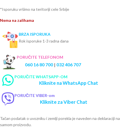
*Isporuku vršimo na teritoriji cele Srbije
Nema na zalihama
BRZA ISPORUKA
Rok isporuke 1-3 radna dana
PORUČITE TELEFONOM
060 16 80 700
|
032 406 707
PORUČITE WHATSAPP-OM
Kliknite na WhatsApp Chat
PORUČITE VIBER-om
Kliknite za Viber Chat
Tačan podatak o uvozniku i zemlji porekla je naveden na deklaraciji na
samom proizvodu.