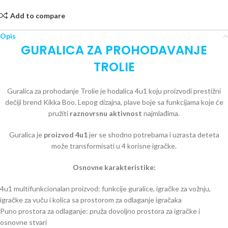
Add to compare
Opis
GURALICA ZA PROHODAVANJE
TROLIE
Guralica za prohodanje Trolie je hodalica 4u1 koju proizvodi prestižni
dečiji brend Kikka Boo. Lepog dizajna, plave boje sa funkcijama koje će
pružiti
raznovrsnu aktivnost
najmlađima.
Guralica je
proizvod 4u1
jer se shodno potrebama i uzrasta deteta
može transformisati u 4 korisne igračke.
Osnovne karakteristike:
4u1 multifunkcionalan proizvod: funkcije guralice, igračke za vožnju,
igračke za vuču i kolica sa prostorom za odlaganje igračaka
Puno prostora za odlaganje: pruža dovoljno prostora za igračke i
osnovne stvari