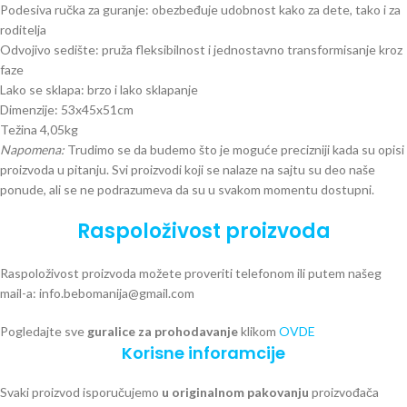
Podesiva ručka za guranje: obezbeđuje udobnost kako za dete, tako i za
roditelja
Odvojivo sedište: pruža fleksibilnost i jednostavno transformisanje kroz
faze
Lako se sklapa: brzo i lako sklapanje
Dimenzije: 53x45x51cm
Težina 4,05kg
Napomena:
Trudimo se da budemo što je moguće precizniji kada su opisi
proizvoda u pitanju. Svi proizvodi koji se nalaze na sajtu su deo naše
ponude, ali se ne podrazumeva da su u svakom momentu dostupni.
Raspoloživost proizvoda
Raspoloživost proizvoda možete proveriti telefonom ili putem našeg
mail-a: info.bebomanija@gmail.com
Pogledajte sve
guralice za prohodavanje
klikom
OVDE
Korisne inforamcije
Svaki proizvod isporučujemo
u originalnom pakovanju
proizvođača