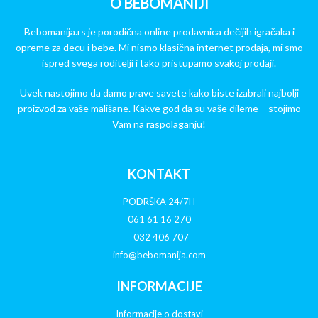
O BEBOMANIJI
Bebomanija.rs je porodična online prodavnica dečijih igračaka i
opreme za decu i bebe. Mi nismo klasična internet prodaja, mi smo
ispred svega roditelji i tako pristupamo svakoj prodaji.
Uvek nastojimo da damo prave savete kako biste izabrali najbolji
proizvod za vaše mališane. Kakve god da su vaše dileme – stojimo
Vam na raspolaganju!
KONTAKT
PODRŠKA 24/7H
061 61 16 270
032 406 707
info@bebomanija.com
INFORMACIJE
Informacije o dostavi