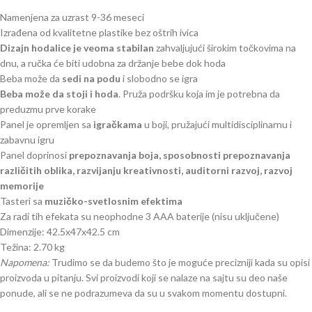
Namenjena za uzrast 9-36 meseci
Izrađena od kvalitetne plastike bez oštrih ivica
Dizajn hodalice je veoma stabilan
zahvaljujući širokim točkovima na
dnu, a ručka će biti udobna za držanje bebe dok hoda
Beba može da
sedi na podu
i slobodno se igra
Beba može da stoji i hoda
. Pruža podršku koja im je potrebna da
preduzmu prve korake
Panel je opremljen sa
igračkama
u boji, pružajući multidisciplinarnu i
zabavnu igru
Panel doprinosi
prepoznavanja boja, sposobnosti prepoznavanja
različitih oblika, razvijanju kreativnosti, auditorni razvoj, razvoj
memorije
Tasteri sa
muzičko-svetlosnim efektima
Za radi tih efekata su neophodne 3 AAA baterije (nisu uključene)
Dimenzije: 42.5x47x42.5 cm
Težina: 2.70 kg
Napomena:
Trudimo se da budemo što je moguće precizniji kada su opisi
proizvoda u pitanju. Svi proizvodi koji se nalaze na sajtu su deo naše
ponude, ali se ne podrazumeva da su u svakom momentu dostupni.