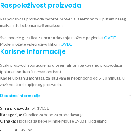
Raspoloživost proizvoda
Raspoloživost proizvoda možete
proveriti telefonom
ili putem našeg
mail-a: info.bebomanija@gmail.com
Sve modele
guralica za prohodavanje
možete pogledati
OVDE
Model možete videti uživo klikom
OVDE
Korisne informacije
Svaki proizvod isporučujemo
u originalnom pakovanju
proizvođača
(polunamontiran ili nenamontiran).
Kad je u pitanju montaža, za istu vam je neophodno od 5-30 minuta, u
zavisnosti od kupljenog proizvoda.
Dodatne informacije
Šifra proizvoda:
pt-19031
Kategorija:
Guralice za bebe za prohodavanje
Oznaka:
Hodalica za bebe Minnie Mouse 19031 Kiddieland