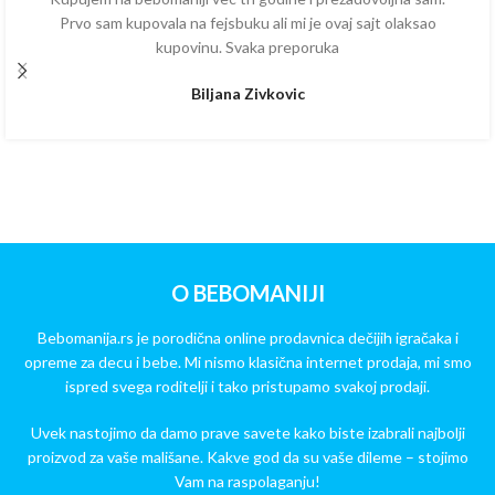
Prvo sam kupovala na fejsbuku ali mi je ovaj sajt olaksao
kupovinu. Svaka preporuka
Biljana Zivkovic
O BEBOMANIJI
Bebomanija.rs je porodična online prodavnica dečijih igračaka i
opreme za decu i bebe. Mi nismo klasična internet prodaja, mi smo
ispred svega roditelji i tako pristupamo svakoj prodaji.
Uvek nastojimo da damo prave savete kako biste izabrali najbolji
proizvod za vaše mališane. Kakve god da su vaše dileme – stojimo
Vam na raspolaganju!