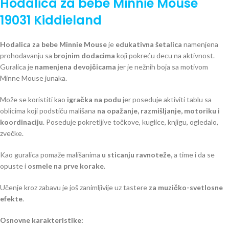
Hodalica za bebe Minnie Mouse
19031 Kiddieland
Hodalica za bebe Minnie Mouse
je
edukativna šetalica
namenjena
prohodavanju sa
brojnim dodacima
koji pokreću decu na aktivnost.
Guralica je
namenjena devojčicama
jer je nežnih boja sa motivom
Minne Mouse junaka.
Može se koristiti kao
igračka na podu
jer poseduje aktiviti tablu sa
oblicima koji podstiču mališana
na opažanje, razmišljanje, motoriku i
koordinaciju
. Poseduje pokretljive točkove, kuglice, knjigu, ogledalo,
zvečke.
Kao guralica pomaže mališanima
u sticanju ravnoteže,
a time i da se
opuste i
osmele na prve korake
.
Učenje kroz zabavu je još zanimljivije uz tastere
za muzičko-svetlosne
efekte
.
Osnovne karakteristike: