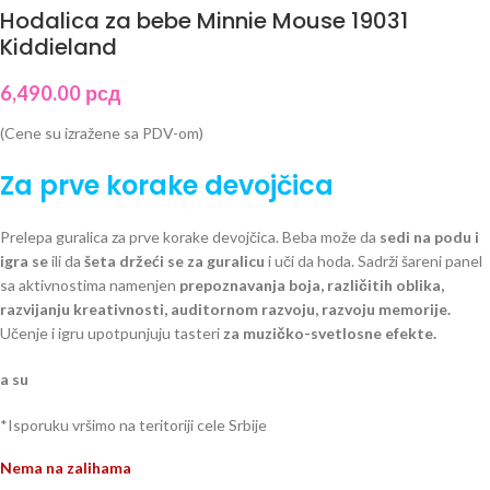
Hodalica za bebe Minnie Mouse 19031
Kiddieland
6,490.00
рсд
(Cene su izražene sa PDV-om)
Za prve korake devojčica
Prelepa guralica za prve korake devojčica. Beba može da
sedi na podu i
igra se
ili da
šeta držeći se za guralicu
i uči da hoda. Sadrži šareni panel
sa aktivnostima namenjen
prepoznavanja boja, različitih oblika,
razvijanju kreativnosti, auditornom razvoju, razvoju memorije.
Učenje i igru upotpunjuju tasteri
za muzičko-svetlosne efekte.
a su
*Isporuku vršimo na teritoriji cele Srbije
Nema na zalihama