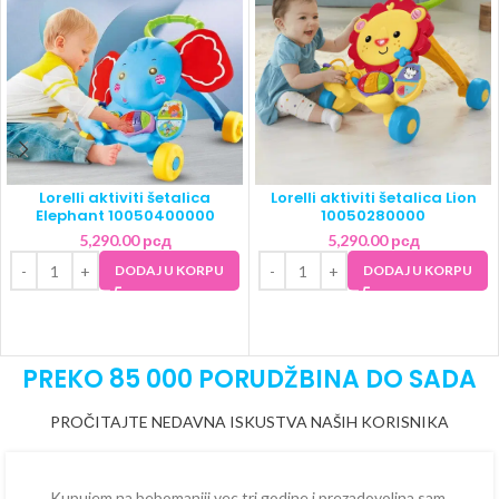
Lorelli aktiviti šetalica
Lorelli aktiviti šetalica Lion
Elephant 10050400000
10050280000
5,290.00
рсд
5,290.00
рсд
DODAJ U KORPU
DODAJ U KORPU
PREKO 85 000 PORUDŽBINA DO SADA
PROČITAJTE NEDAVNA ISKUSTVA NAŠIH KORISNIKA
Kupujem na bebomaniji vec tri godine i prezadovoljna sam.