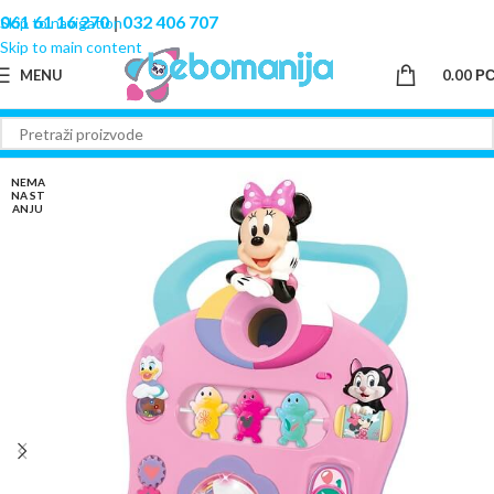
061 61 16 270
|
032 406 707
Skip to navigation
Skip to main content
MENU
0.00
Р
NEMA
NA ST
ANJU