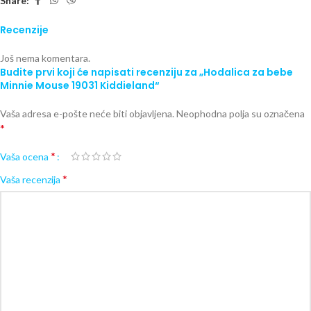
Share:
Recenzije
Još nema komentara.
Budite prvi koji će napisati recenziju za „Hodalica za bebe
Minnie Mouse 19031 Kiddieland“
Vaša adresa e-pošte neće biti objavljena.
Neophodna polja su označena
*
*
Vaša ocena
*
Vaša recenzija