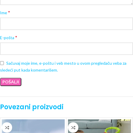
*
Ime
*
E-pošta
Sačuvaj moje ime, e-poštu i veb mesto u ovom pregledaču veba za
sledeći put kada komentarišem.
Povezani proizvodi