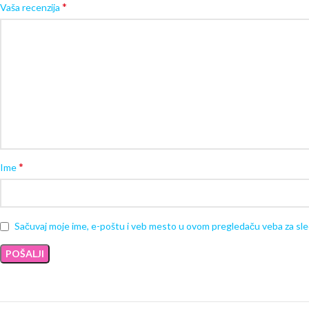
*
Vaša recenzija
*
Ime
Sačuvaj moje ime, e-poštu i veb mesto u ovom pregledaču veba za sl