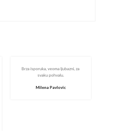
Brza isporuka, veoma ljubazni, za
Ispostova
svaku pohvalu.
upakovano
proizvodom
Milena Pavlovic
Aleksa