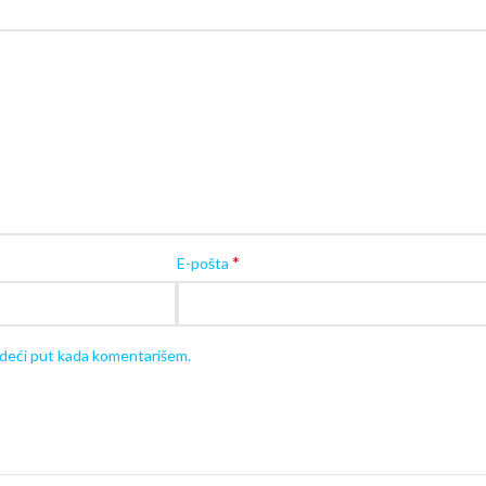
Raspoloživost proizvoda možete
pro
info.bebomanija@gmail.com
Sve
hranilice za bebe
možete pogled
Korisne
Svaki proizvod isporučujemo
u orig
(polunamontiran ili nenamontiran).
Vreme montiranja: 5-30 minuta, u za
*
E-pošta
edeći put kada komentarišem.