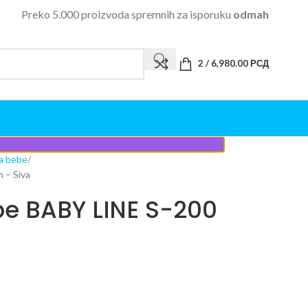
Preko 5.000 proizvoda spremnih za isporuku
odmah
2
/
6,980.00
РСД
za bebe
 – Siva
be BABY LINE S-200
a