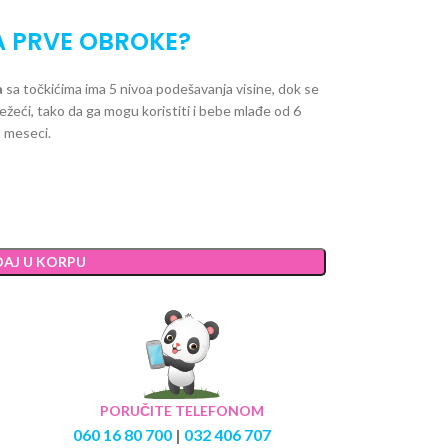
A PRVE OBROKE?
a
sa točkićima ima 5 nivoa podešavanja visine, dok se
ležeći, tako da ga mogu koristiti i bebe mlađe od 6
meseci.
AJ U KORPU
PORUČITE TELEFONOM
060 16 80 700
|
032 406 707