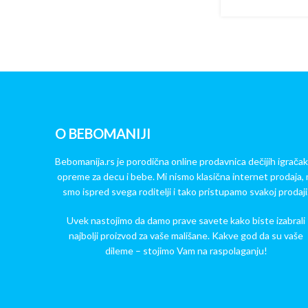
O BEBOMANIJI
Bebomanija.rs je porodična online prodavnica dečijih igračak
opreme za decu i bebe. Mi nismo klasična internet prodaja, 
smo ispred svega roditelji i tako pristupamo svakoj prodaji
Uvek nastojimo da damo prave savete kako biste izabrali
najbolji proizvod za vaše mališane. Kakve god da su vaše
dileme – stojimo Vam na raspolaganju!