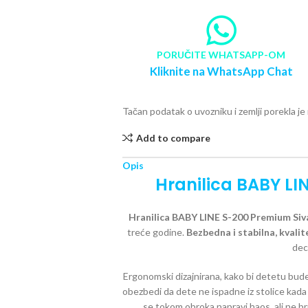
PORUČITE WHATSAPP-OM
Kliknite na WhatsApp Chat
Tačan podatak o uvozniku i zemlji porekla j
Add to compare
Opis
Hranilica BABY LI
Hranilica BABY LINE S-200 Premium Siv
treće godine.
Bezbedna i stabilna, kvali
decu
Ergonomski dizajnirana, kako bi detetu bu
obezbedi da dete ne ispadne iz stolice kada 
se tokom obroka napravi haos, ali ne br