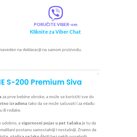
PORUČITE VIBER-om
Kliknite za Viber Chat
e naveden na deklaraciji na samom proizvodu.
NE S-200 Premium Siva
a
za prve bebine obroke, a može se koristiti sve do
tetno izrađena
tako da se može sačuvati i za mlađu
 ili rođake.
de udobno, a
sigurnosni pojas u pet tačaka
je tu da
mališani postanu samostalniji i nestašniji. Znamo da
inite,
stolica se lako čisti
bez nekih posebnih