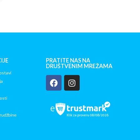
IJE
PRATITE NAS NA
DRUŠTVENIM MREŽAMA
ostavi
ja
osti
rudžbine