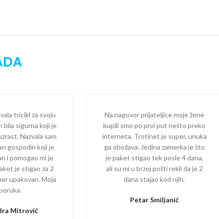
ADA
la tricikl za svoju
Na nagovor prijateljice moje žene
 bila sigurna koji je
kupili smo po prvi put nešto preko
 uzrast. Nazvala sam
interneta. Trotinet je super, unuka
dan gospodin koji je
ga obožava. Jedina zamerka je što
zan i pomogao mi je
je paket stigao tek posle 4 dana,
aket je stigao za 2
ali su mi u brzoj pošti rekli da je 2
per upakovan. Moja
dana stajao kod njih.
poruka.
Petar Smiljanić
ra Mitrović