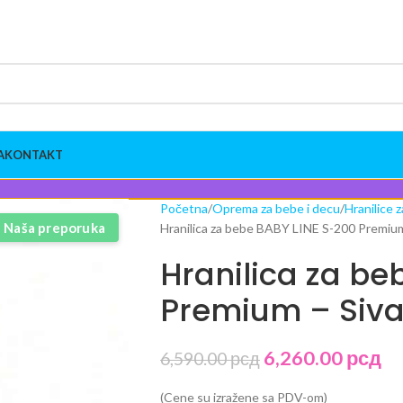
A
KONTAKT
Početna
Oprema za bebe i decu
Hranilice 
Naša preporuka
Hranilica za bebe BABY LINE S-200 Premium
Hranilica za be
Premium – Siv
6,260.00
рсд
6,590.00
рсд
(Cene su izražene sa PDV-om)