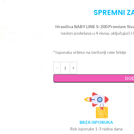
SPREMNI Z
Hranilica BABY LINE S-200 Premium Siv
naslon podešava u 4 nivoa, uključujući i 
*Isporuku vršimo na teritoriji cele Srbije
DOD
BRZA ISPORUKA
Rok isporuke 1-3 radna dana