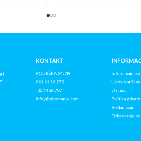
KONTAKT
INFORMAC
PODRŠKA 24/7H
Informacije o d
a i
mi
061 61 16 270
Uslovi korišćen
.
032 406 707
O nama
info@bebomanija.com
Politika privatn
Reklamacije
Otkazivanje po