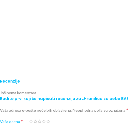
Recenzije
Još nema komentara.
Budite prvi koji će napisati recenziju za „Hranilica za bebe B
Vaša adresa e-pošte neće biti objavljena.
Neophodna polja su označena
*
Vaša ocena