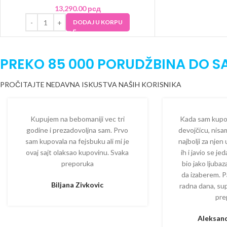
13,290.00
рсд
DODAJ U KORPU
PREKO 85 000 PORUDŽBINA DO S
PROČITAJTE NEDAVNA ISKUSTVA NAŠIH KORISNIKA
Kupujem na bebomaniji vec tri
Kada sam kupova
godine i prezadovoljna sam. Prvo
devojčicu, nisam
sam kupovala na fejsbuku ali mi je
najbolji za njen
ovaj sajt olaksao kupovinu. Svaka
ih i javio se je
preporuka
bio jako ljuba
da izaberem. P
Biljana Zivkovic
radna dana, su
pre
Aleksand