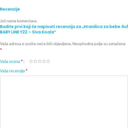
Recenzije
Još nema komentara.
Budite prvi koji će napisati recenziju za „Hranilica za bebe 4u1
BABY LINE Y22 – Siva Koala“
Vaša adresa e-pošte neće biti objavljena.
Neophodna polja su označena
*
*
Vaša ocena
*
Vaša recenzija