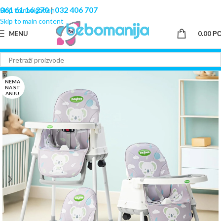
061 61 16 270
|
032 406 707
Skip to navigation
Skip to main content
MENU
0.00
Р
NEMA
NA ST
ANJU