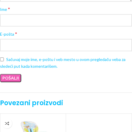
*
Ime
*
E-pošta
Sačuvaj moje ime, e-poštu i veb mesto u ovom pregledaču veba za
sledeći put kada komentarišem.
Povezani proizvodi