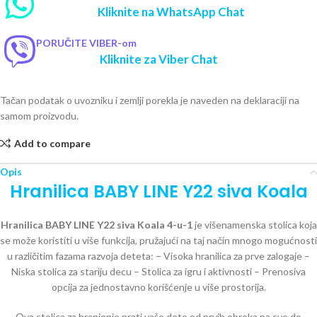
Kliknite na WhatsApp Chat
PORUČITE VIBER-om
Kliknite za Viber Chat
Tačan podatak o uvozniku i zemlji porekla je naveden na deklaraciji na
samom proizvodu.
Add to compare
Opis
Hranilica BABY LINE Y22 siva Koala
Hranilica BABY LINE Y22 siva Koala 4-u-1
je višenamenska stolica koja
se može koristiti u više funkcija, pružajući na taj način mnogo mogućnosti
u različitim fazama razvoja deteta: – Visoka hranilica za prve zalogaje –
Niska stolica za stariju decu – Stolica za igru i aktivnosti – Prenosiva
opcija za jednostavno korišćenje u više prostorija.
Ova stolica za hranjenje prati vaše dete od prvih obroka pa sve do