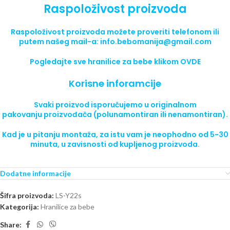
Raspoloživost proizvoda
Raspoloživost proizvoda možete
proveriti telefonom
ili
putem našeg mail-a: info.bebomanija@gmail.com
Pogledajte sve
hranilice za bebe
klikom
OVDE
Korisne inforamcije
Svaki proizvod isporučujemo
u originalnom
pakovanju
proizvođača (polunamontiran ili nenamontiran).
Kad je u pitanju montaža, za istu vam je neophodno od 5-30
minuta, u zavisnosti od kupljenog proizvoda.
Dodatne informacije
Šifra proizvoda:
LS-Y22s
Kategorija:
Hranilice za bebe
Share: