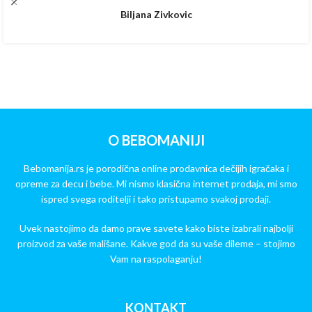
Biljana Zivkovic
O BEBOMANIJI
Bebomanija.rs je porodična online prodavnica dečijih igračaka i
opreme za decu i bebe. Mi nismo klasična internet prodaja, mi smo
ispred svega roditelji i tako pristupamo svakoj prodaji.
Uvek nastojimo da damo prave savete kako biste izabrali najbolji
proizvod za vaše mališane. Kakve god da su vaše dileme – stojimo
Vam na raspolaganju!
KONTAKT