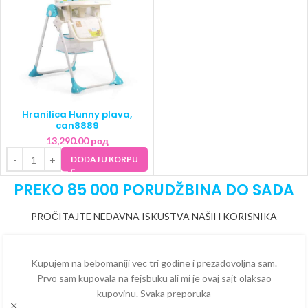
Hranilica Hunny plava,
can8889
13,290.00
рсд
DODAJ U KORPU
PREKO 85 000 PORUDŽBINA DO SADA
PROČITAJTE NEDAVNA ISKUSTVA NAŠIH KORISNIKA
Kupujem na bebomaniji vec tri godine i prezadovoljna sam.
Prvo sam kupovala na fejsbuku ali mi je ovaj sajt olaksao
kupovinu. Svaka preporuka