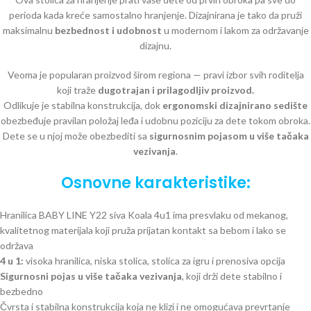
perioda kada kreće samostalno hranjenje. Dizajnirana je tako da pruži
maksimalnu
bezbednost i udobnost
u modernom i lakom za održavanje
dizajnu.
Veoma je popularan proizvod širom regiona — pravi izbor svih roditelja
koji traže
dugotrajan i prilagodljiv proizvod.
Odlikuje je stabilna konstrukcija, dok
ergonomski dizajnirano sedište
obezbeđuje pravilan položaj leđa i udobnu poziciju za dete tokom obroka.
Dete se u njoj može obezbediti sa
sigurnosnim pojasom u više tačaka
vezivanja
.
Osnovne karakteristike:
Hranilica BABY LINE Y22 siva Koala 4u1 ima presvlaku od mekanog,
kvalitetnog materijala koji pruža prijatan kontakt sa bebom i lako se
održava
4 u 1:
visoka hranilica, niska stolica, stolica za igru i prenosiva opcija
Sigurnosni pojas u više tačaka vezivanja
, koji drži dete stabilno i
bezbedno
Čvrsta i stabilna konstrukcija koja ne klizi i ne omogućava prevrtanje