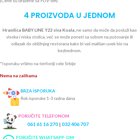
(Cene su izražene sa PDV-om)
4 PROIZVODA U JEDNOM
Hranilica BABY LINE Y22 siva Koala,
ne samo da može da posluži kao
visoka i niska stolica, već se može poneti sa sobom na putovanje ili
odlazak do obližnjeg restorana kako bi vaš mališan uvek bio na
bezbednom.
*Isporuku vršimo na teritoriji cele Srbije
Nema na zalihama
BRZA ISPORUKA
Rok isporuke 1-3 radna dana
PORUČITE TELEFONOM
061 61 16 270
|
032 406 707
PORUČITE WHATSAPP-OM