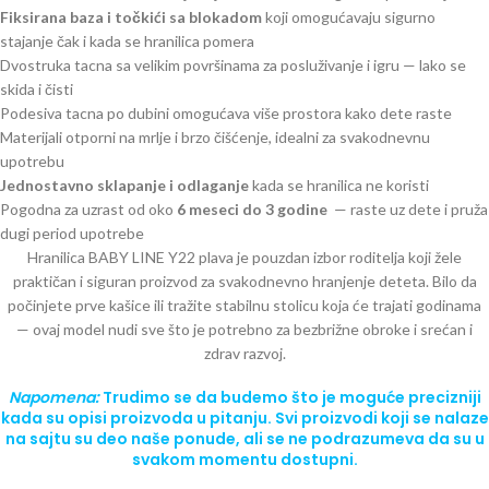
Fiksirana baza i točkići sa blokadom
koji omogućavaju sigurno
stajanje čak i kada se hranilica pomera
Dvostruka tacna sa velikim površinama za posluživanje i igru — lako se
skida i čisti
Podesiva tacna po dubini omogućava više prostora kako dete raste
Materijali otporni na mrlje i brzo čišćenje, idealni za svakodnevnu
upotrebu
Jednostavno sklapanje i odlaganje
kada se hranilica ne koristi
Pogodna za uzrast od oko
6 meseci do 3 godine
— raste uz dete i pruža
dugi period upotrebe
Hranilica BABY LINE Y22 plava je pouzdan izbor roditelja koji žele
praktičan i siguran proizvod za svakodnevno hranjenje deteta. Bilo da
počinjete prve kašice ili tražite stabilnu stolicu koja će trajati godinama
— ovaj model nudi sve što je potrebno za bezbrižne obroke i srećan i
zdrav razvoj.
Napomena:
Trudimo se da budemo što je moguće precizniji
kada su opisi proizvoda u pitanju. Svi proizvodi koji se nalaze
na sajtu su deo naše ponude, ali se ne podrazumeva da su u
svakom momentu dostupni.