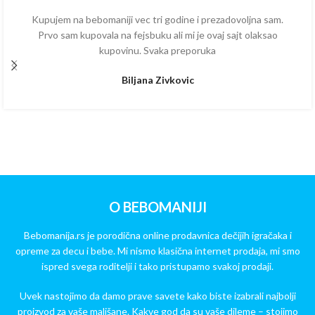
Kupujem na bebomaniji vec tri godine i prezadovoljna sam.
Prvo sam kupovala na fejsbuku ali mi je ovaj sajt olaksao
kupovinu. Svaka preporuka
Biljana Zivkovic
O BEBOMANIJI
Bebomanija.rs je porodična online prodavnica dečijih igračaka i
opreme za decu i bebe. Mi nismo klasična internet prodaja, mi smo
ispred svega roditelji i tako pristupamo svakoj prodaji.
Uvek nastojimo da damo prave savete kako biste izabrali najbolji
proizvod za vaše mališane. Kakve god da su vaše dileme – stojimo