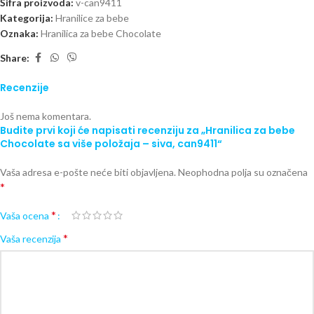
Šifra proizvoda:
v-can9411
Kategorija:
Hranilice za bebe
Oznaka:
Hranilica za bebe Chocolate
Share:
Recenzije
Još nema komentara.
Budite prvi koji će napisati recenziju za „Hranilica za bebe
Chocolate sa više položaja – siva, can9411“
Vaša adresa e-pošte neće biti objavljena.
Neophodna polja su označena
*
*
Vaša ocena
*
Vaša recenzija