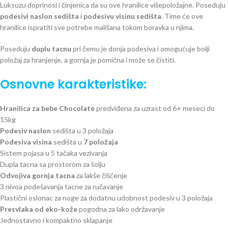
Luksuzu doprinosi i činjenica da su ove hranilice višepoložajne. Poseduju
podesivi naslon sedišta
i
podesivu visinu sedišta
. Time će ove
hranilice ispratiti sve potrebe mališana tokom boravka u njima.
Poseduju
duplu tacnu
pri čemu je donja podesiva i omogućuje bolji
položaj za hranjenje, a gornja je pomična i može se čistiti.
Osnovne karakteristike:
Hranilica za bebe Chocolate
predviđena za uzrast od 6+ meseci do
15kg
Podesiv naslon
sedišta u 3 položaja
Podesiva visina
sedišta u
7 položaja
Sistem pojasa u 5 tačaka vezivanja
Dupla tacna sa prostorom za šolju
Odvojiva gornja tacna
za lakše čišćenje
3 nivoa podešavanja tacne za ručavanje
Plastični oslonac za noge za dodatnu udobnost podesiv u 3 položaja
Presvlaka od eko-kože
pogodna za lako održavanje
Jednostavno i kompaktno sklapanje