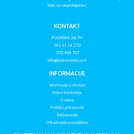
Vam na raspolaganju!
KONTAKT
PODRŠKA 24/7H
061 61 16 270
032 406 707
info@bebomanija.com
INFORMACIJE
Informacije o dostavi
Uslovi korišćenja
O nama
Politika privatnosti
Reklamacije
Otkazivanje porudžbine