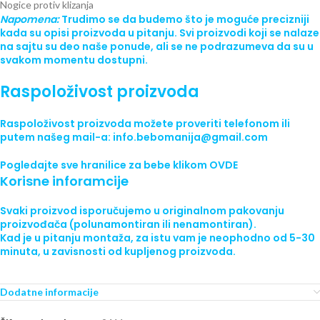
Nogice protiv klizanja
Napomena:
Trudimo se da budemo što je moguće precizniji
kada su opisi proizvoda u pitanju. Svi proizvodi koji se nalaze
na sajtu su deo naše ponude, ali se ne podrazumeva da su u
svakom momentu dostupni.
Raspoloživost proizvoda
Raspoloživost proizvoda možete
proveriti telefonom
ili
putem našeg mail-a: info.bebomanija@gmail.com
Pogledajte sve
hranilice za bebe
klikom
OVDE
Korisne inforamcije
Svaki proizvod isporučujemo
u originalnom pakovanju
proizvođača (polunamontiran ili nenamontiran).
Kad je u pitanju montaža, za istu vam je neophodno od 5-30
minuta, u zavisnosti od kupljenog proizvoda.
Dodatne informacije