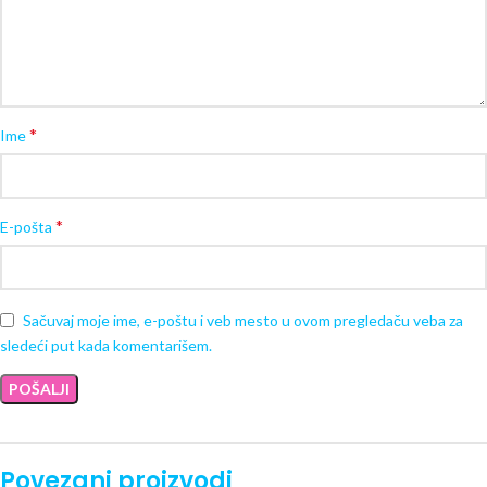
*
Ime
*
E-pošta
Sačuvaj moje ime, e-poštu i veb mesto u ovom pregledaču veba za
sledeći put kada komentarišem.
Povezani proizvodi