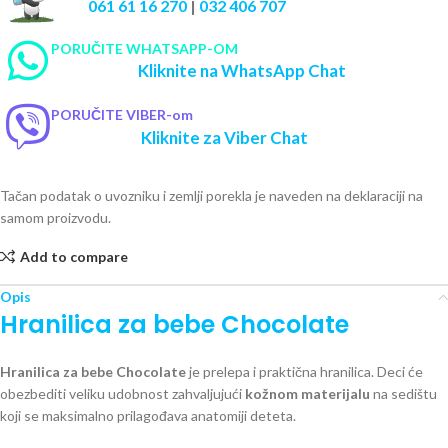
061 61 16 270
|
032 406 707
PORUČITE WHATSAPP-OM
Kliknite na WhatsApp Chat
PORUČITE VIBER-om
Kliknite za Viber Chat
Tačan podatak o uvozniku i zemlji porekla je naveden na deklaraciji na
samom proizvodu.
Add to compare
Opis
Hranilica za bebe Chocolate
Hranilica za bebe Chocolate
je prelepa i praktična hranilica. Deci će
obezbediti veliku udobnost zahvaljujući
kožnom materijalu
na sedištu
koji se maksimalno prilagođava anatomiji deteta.