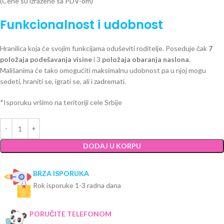
(Cene su izražene sa PDV-om)
Funkcionalnost i udobnost
Hranilica koja će svojim funkcijama oduševiti roditelje. Poseduje čak
7
položaja podešavanja visine
i 3
položaja obaranja naslona
.
Mališanima će tako omogućiti maksimalnu udobnost pa u njoj mogu
sedeti, hraniti se, igrati se, ali i zadremati.
*Isporuku vršimo na teritoriji cele Srbije
DODAJ U KORPU
BRZA ISPORUKA
Rok isporuke 1-3 radna dana
PORUČITE TELEFONOM