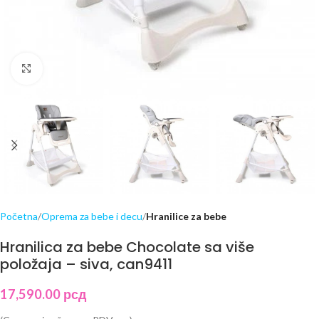
Click to enlarge
Početna
Oprema za bebe i decu
Hranilice za bebe
Hranilica za bebe Chocolate sa više
položaja – siva, can9411
17,590.00
рсд