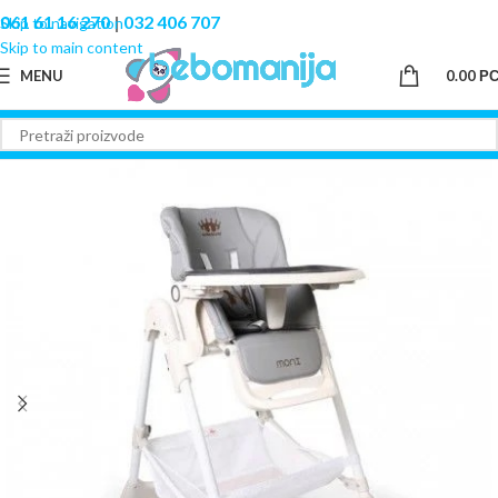
061 61 16 270
|
032 406 707
Skip to navigation
Skip to main content
MENU
0.00
Р