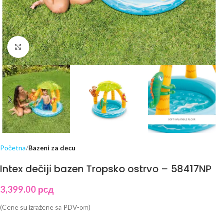
Click to enlarge
Početna
Bazeni za decu
Intex dečiji bazen Tropsko ostrvo – 58417NP
3,399.00
рсд
(Cene su izražene sa PDV-om)