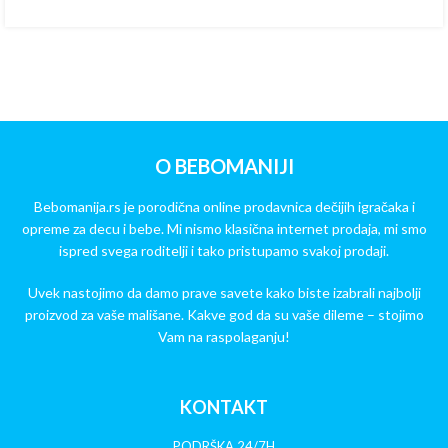
O BEBOMANIJI
Bebomanija.rs je porodična online prodavnica dečijih igračaka i
opreme za decu i bebe. Mi nismo klasična internet prodaja, mi smo
ispred svega roditelji i tako pristupamo svakoj prodaji.
Uvek nastojimo da damo prave savete kako biste izabrali najbolji
proizvod za vaše mališane. Kakve god da su vaše dileme – stojimo
Vam na raspolaganju!
KONTAKT
PODRŠKA 24/7H