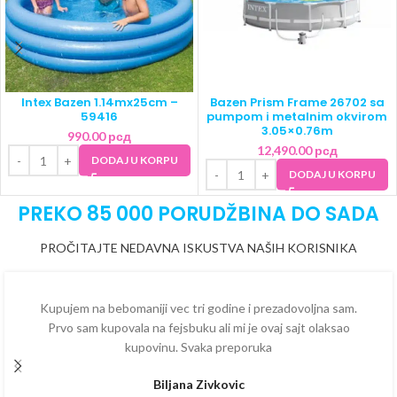
Intex Bazen 1.14mx25cm –
Bazen Prism Frame 26702 sa
59416
pumpom i metalnim okvirom
3.05×0.76m
990.00
рсд
12,490.00
рсд
DODAJ U KORPU
DODAJ U KORPU
PREKO 85 000 PORUDŽBINA DO SADA
PROČITAJTE NEDAVNA ISKUSTVA NAŠIH KORISNIKA
Kupujem na bebomaniji vec tri godine i prezadovoljna sam.
Prvo sam kupovala na fejsbuku ali mi je ovaj sajt olaksao
kupovinu. Svaka preporuka
Biljana Zivkovic