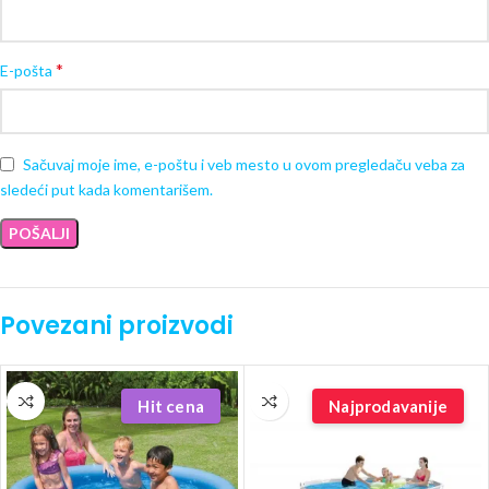
*
E-pošta
Sačuvaj moje ime, e-poštu i veb mesto u ovom pregledaču veba za
sledeći put kada komentarišem.
Povezani proizvodi
Hit cena
Najprodavanije