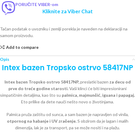
PORUČITE VIBER-om
Kliknite za Viber Chat
Tačan podatak o uvozniku i zemlji porekla je naveden na deklaraciji na
samom proizvodu.
Add to compare
Opis
Intex bazen Tropsko ostrvo 58417NP
Intex bazen Tropsko ostrvo 58417NP,
preslatki bazen
za decu od
prve do treće godine starosti.
Vaši klinci će biti impresionirani
simpatičnim detaljima, kao što su
palmica, majmunčić, iguana i papagaj.
Eto prilike da dete nauči nešto novo o životinjama.
Palmica pruža zaštitu od sunca, a sam bazen je napravljen od vinila,
otpornog na habanje i UV zračenje.
S obzirom da je lagan i malih
dimenzija, lak je za transport, pa se može nositi i na plažu.