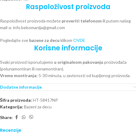
Raspoloživost proizvoda
Raspoloživost proizvoda možete
proveriti telefonom
ili putem našeg
mail-a: info.bebomanija@gmail.com
Pogledajte sve
bazene za decu
klikom
OVDE
Korisne informacije
Svaki proizvod isporučujemo
u originalnom pakovanju
proizvođača
(polunamontiran ili nenamontiran).
Vreme montiranja:
5-30 minuta, u zavisnosti od kupljenog proizvoda.
Dodatne informacije
Šifra proizvoda:
HT-58417NP
Kategorija:
Bazeni za decu
Share:
Recenzije