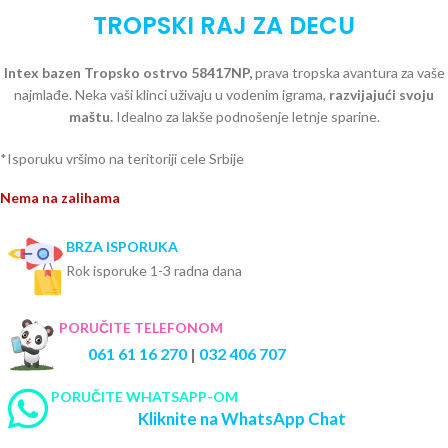
TROPSKI RAJ ZA DECU
Intex bazen Tropsko ostrvo 58417NP,
prava tropska avantura za vaše
najmlađe. Neka vaši klinci uživaju u vodenim igrama,
razvijajući svoju
maštu.
Idealno za lakše podnošenje letnje sparine.
*Isporuku vršimo na teritoriji cele Srbije
Nema na zalihama
BRZA ISPORUKA
Rok isporuke 1-3 radna dana
PORUČITE TELEFONOM
061 61 16 270
|
032 406 707
PORUČITE WHATSAPP-OM
Kliknite na WhatsApp Chat