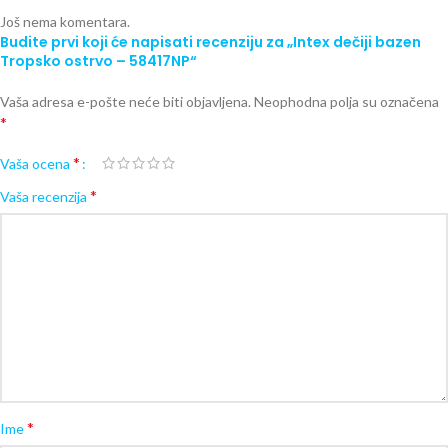
Još nema komentara.
Budite prvi koji će napisati recenziju za „Intex dečiji bazen
Tropsko ostrvo – 58417NP“
Vaša adresa e-pošte neće biti objavljena.
Neophodna polja su označena
*
*
Vaša ocena
*
Vaša recenzija
*
Ime