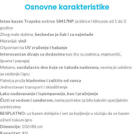
Osnovne karakteristike
Intex bazen Tropsko ostrvo 58417NP
za klince i klinceze od 1 do 3
godine
Zbog male dubine,
bezbedan je čak i za najmlađe
Materijal:
vinil
Otpornan na
UV zračenje i habanje
Interesantan dizajn sa dodacima
kao što su palmica, majmunčić,
iguana i papagaj
Mekano,
vazdušasto dno koje se takođe naduvava,
veoma je udobno
za sedenje i igru
Palmica pruža
hladovinu i zaštitu od sunca
Jednostavan transport i skladištenje
Lako naduvavanje i ispumpavanje, kao i pražnjenje
Čisti se vodom i sunđerom,
nema potrebe za bilo kakvim specijalnim
sredstvima
BESPLATNO:
uz bazen dobijate i set za krpljenje u slučaju da se bazen
ošteti tokom igre
Dimenzije:
102×86 cm
Kapacitet:
45l