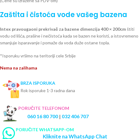
(Cene su izražene sa PDV-om)
Zaštita i čistoća vode vašeg bazena
Intex pravougaoni prekrivač za bazene dimenzija 400 × 200cm
štiti
vodu od lišća, prašine i nečistoća kada se bazen ne koristi, a istovremeno
smanjuje isparavanje i pomaže da voda duže ostane topla.
*Isporuku vršimo na teritoriji cele Srbije
Nema na zalihama
BRZA ISPORUKA
Rok isporuke 1-3 radna dana
PORUČITE TELEFONOM
060 16 80 700
|
032 406 707
PORUČITE WHATSAPP-OM
Kliknite na WhatsApp Chat