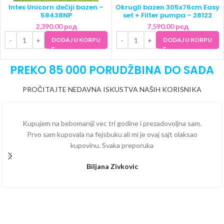
Intex Unicorn dečiji bazen –
Okrugli bazen 305x76cm Easy
58438NP
set + Filter pumpa – 28122
2,390.00
рсд
7,590.00
рсд
DODAJ U KORPU
DODAJ U KORPU
PREKO 85 000 PORUDŽBINA DO SADA
PROČITAJTE NEDAVNA ISKUSTVA NAŠIH KORISNIKA
Kupujem na bebomaniji vec tri godine i prezadovoljna sam.
Prvo sam kupovala na fejsbuku ali mi je ovaj sajt olaksao
kupovinu. Svaka preporuka
Biljana Zivkovic