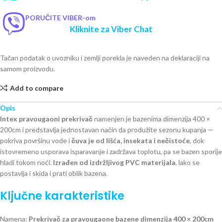
PORUČITE VIBER-om
Kliknite za Viber Chat
Tačan podatak o uvozniku i zemlji porekla je naveden na deklaraciji na
samom proizvodu.
Add to compare
Opis
Intex pravougaoni prekrivač
namenjen je bazenima dimenzija 400 ×
200cm i predstavlja jednostavan način da produžite sezonu kupanja —
pokriva površinu vode i
čuva je od lišća, insekata i nečistoće
, dok
istovremeno usporava isparavanje i zadržava toplotu, pa se bazen sporije
hladi tokom noći.
Izrađen od izdržljivog PVC materijala
, lako se
postavlja i skida i prati oblik bazena.
Ključne karakteristike
Namena:
Prekrivač za pravougaone bazene dimenzija 400 × 200cm