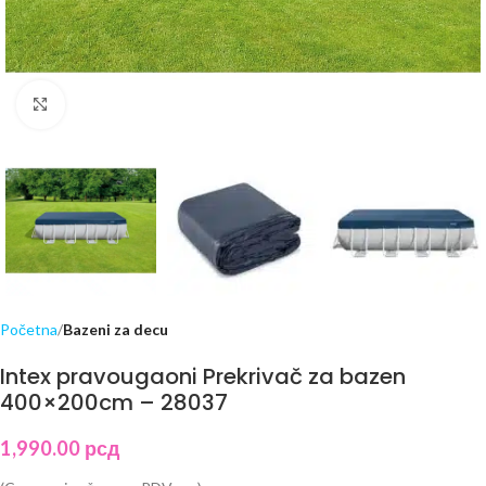
Click to enlarge
Početna
Bazeni za decu
Intex pravougaoni Prekrivač za bazen
400×200cm – 28037
1,990.00
рсд