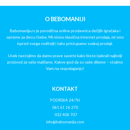
O BEBOMANIJI
Bebomanija.rs je porodična online prodavnica dečijih igračaka i
opreme za decu i bebe. Mi nismo klasična internet prodaja, mi smo
ispred svega roditelji i tako pristupamo svakoj prodaji.
Uvek nastojimo da damo prave savete kako biste izabrali najbolji
proizvod za vaše mališane. Kakve god da su vaše dileme – stojimo
Vam na raspolaganju!
KONTAKT
PODRŠKA 24/7H
061 61 16 270
032 406 707
info@bebomanija.com