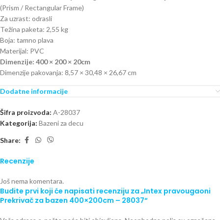
(Prism / Rectangular Frame)
Za uzrast: odrasli
Težina paketa: 2,55 kg
Boja: tamno plava
Materijal: PVC
Dimenzije: 400 × 200 × 20cm
Dimenzije pakovanja: 8,57 × 30,48 × 26,67 cm
Dodatne informacije
Šifra proizvoda:
A-28037
Kategorija:
Bazeni za decu
Share:
Recenzije
Još nema komentara.
Budite prvi koji će napisati recenziju za „Intex pravougaoni
Prekrivač za bazen 400×200cm – 28037“