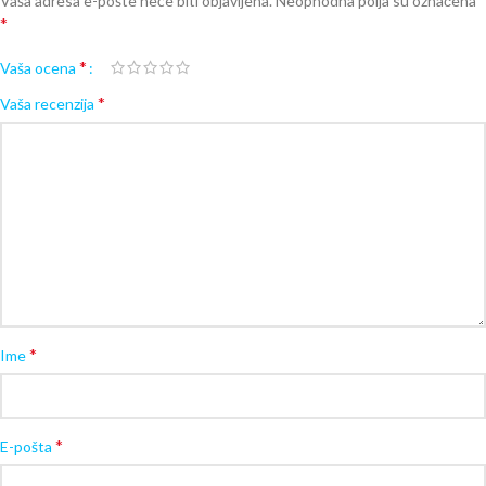
Vaša adresa e-pošte neće biti objavljena.
Neophodna polja su označena
*
*
Vaša ocena
*
Vaša recenzija
*
Ime
*
E-pošta