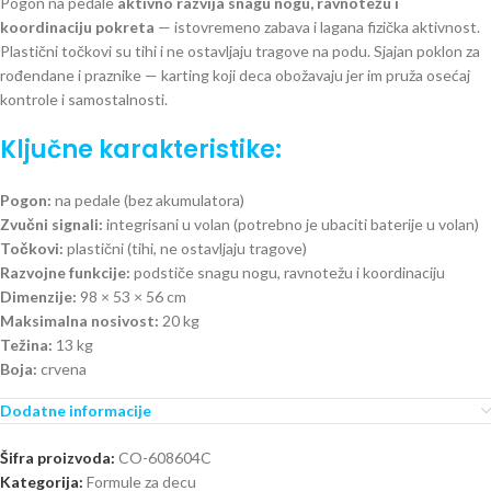
Pogon na pedale
aktivno razvija snagu nogu, ravnotežu i
koordinaciju pokreta
— istovremeno zabava i lagana fizička aktivnost.
Plastični točkovi su tihi i ne ostavljaju tragove na podu. Sjajan poklon za
rođendane i praznike — karting koji deca obožavaju jer im pruža osećaj
kontrole i samostalnosti.
Ključne karakteristike:
Pogon:
na pedale (bez akumulatora)
Zvučni signali:
integrisani u volan (potrebno je ubaciti baterije u volan)
Točkovi:
plastični (tihi, ne ostavljaju tragove)
Razvojne funkcije:
podstiče snagu nogu, ravnotežu i koordinaciju
Dimenzije:
98 × 53 × 56 cm
Maksimalna nosivost:
20 kg
Težina:
13 kg
Boja:
crvena
Dodatne informacije
Šifra proizvoda:
CO-608604C
Kategorija:
Formule za decu