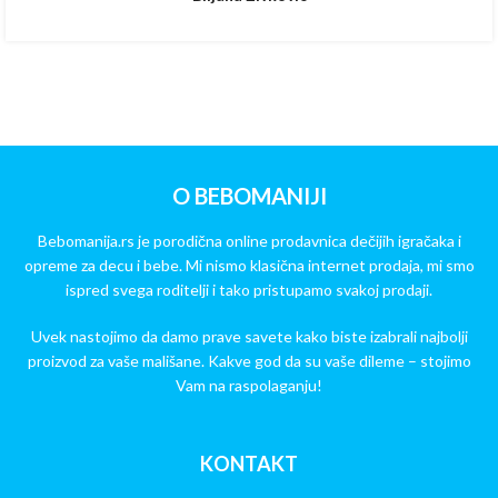
O BEBOMANIJI
Bebomanija.rs je porodična online prodavnica dečijih igračaka i
opreme za decu i bebe. Mi nismo klasična internet prodaja, mi smo
ispred svega roditelji i tako pristupamo svakoj prodaji.
Uvek nastojimo da damo prave savete kako biste izabrali najbolji
proizvod za vaše mališane. Kakve god da su vaše dileme – stojimo
Vam na raspolaganju!
KONTAKT