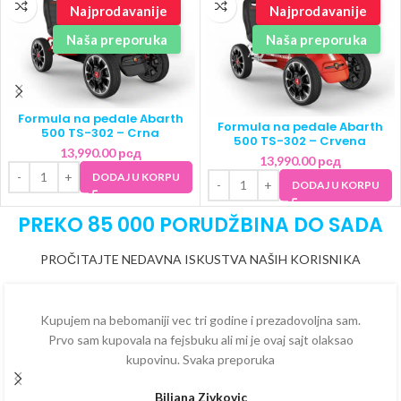
Najprodavanije
Najprodavanije
Naša preporuka
Naša preporuka
Formula na pedale Abarth
Formula na pedale Abarth
500 TS-302 – Crna
500 TS-302 – Crvena
13,990.00
рсд
13,990.00
рсд
DODAJ U KORPU
DODAJ U KORPU
PREKO 85 000 PORUDŽBINA DO SADA
PROČITAJTE NEDAVNA ISKUSTVA NAŠIH KORISNIKA
Kupujem na bebomaniji vec tri godine i prezadovoljna sam.
Prvo sam kupovala na fejsbuku ali mi je ovaj sajt olaksao
kupovinu. Svaka preporuka
Biljana Zivkovic