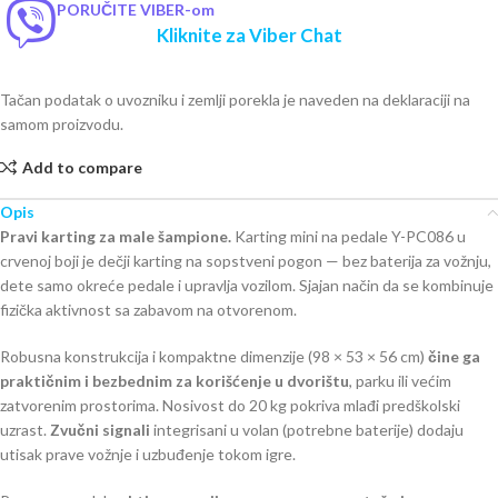
PORUČITE VIBER-om
Kliknite za Viber Chat
Tačan podatak o uvozniku i zemlji porekla je naveden na deklaraciji na
samom proizvodu.
Add to compare
Opis
Pravi karting za male šampione.
Karting mini na pedale Y-PC086 u
crvenoj boji je dečji karting na sopstveni pogon — bez baterija za vožnju,
dete samo okreće pedale i upravlja vozilom. Sjajan način da se kombinuje
fizička aktivnost sa zabavom na otvorenom.
Robusna konstrukcija i kompaktne dimenzije (98 × 53 × 56 cm)
čine ga
praktičnim i bezbednim za korišćenje u dvorištu
, parku ili većim
zatvorenim prostorima. Nosivost do 20 kg pokriva mlađi predškolski
uzrast.
Zvučni signali
integrisani u volan (potrebne baterije) dodaju
utisak prave vožnje i uzbuđenje tokom igre.