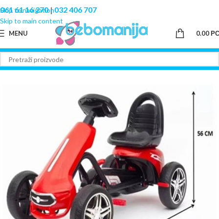
061 61 16 270
|
032 406 707
Skip to navigation
Skip to main content
MENU
0.00
Р