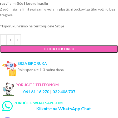
razvija mišiće i koordinaciju
Zvučni signali integrisani u volan
i plastični točkovi za tihu vožnju bez
tragova
*Isporuku vršimo na teritoriji cele Srbije
DODAJ U KORPU
BRZA ISPORUKA
Rok isporuke 1-3 radna dana
PORUČITE TELEFONOM
061 61 16 270
|
032 406 707
PORUČITE WHATSAPP-OM
Kliknite na WhatsApp Chat