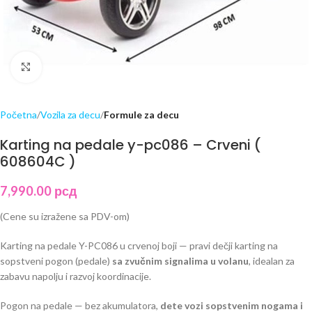
Click to enlarge
Početna
Vozila za decu
Formule za decu
Karting na pedale y-pc086 – Crveni (
608604C )
7,990.00
рсд
(Cene su izražene sa PDV-om)
Karting na pedale Y-PC086 u crvenoj boji — pravi dečji karting na
sopstveni pogon (pedale)
sa zvučnim signalima u volanu
, idealan za
zabavu napolju i razvoj koordinacije.
Pogon na pedale — bez akumulatora,
dete vozi sopstvenim nogama i