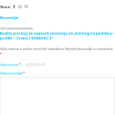
Share:
Recenzije
Još nema komentara.
Budite prvi koji će napisati recenziju za „Karting na pedale y-
pc086 – Crveni ( 608604C )“
Vaša adresa e-pošte neće biti objavljena.
Neophodna polja su označena
*
*
Vaša ocena
*
Vaša recenzija