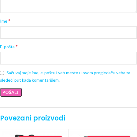
*
Ime
*
E-pošta
Sačuvaj moje ime, e-poštu i veb mesto u ovom pregledaču veba za
sledeći put kada komentarišem.
Povezani proizvodi