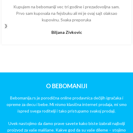
Kupujem na bebomaniji vec tri godine i prezadovoljna sam.
Prvo sam kupovala na fejsbuku ali mi je ovaj sajt olaksao
kupovinu. Svaka preporuka
Biljana Zivkovic
O BEBOMANIJI
Bebomanija.rs je porodična online prodavnica dečijih igračaka i
opreme za decu i bebe. Mi nismo klasična internet prodaja, mi smo
ispred svega roditelji i tako pristupamo svakoj prodaji.
Uvek nastojimo da damo prave savete kako biste izabrali najbolji
proizvod za vaše mališane. Kakve god da su vaše dileme – stojimo