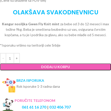
(Cene su izražene sa PDV-om)
OLAKŠAVA SVAKODNEVNICU
Kengur nosiljka Gwen Fly Knit mint
za bebe od 3 do 12 meseci i max
težine 9kg. Beba je smeštena bezbedno uz vas, osigurana čvrstim
kopčama, a tu je i podrška za glavu, ako su bebe mlađe od 5 meseci.
*Isporuku vršimo na teritoriji cele Srbije
DODAJ U KORPU
BRZA ISPORUKA
Rok isporuke 1-3 radna dana
PORUČITE TELEFONOM
061 61 16 270
|
032 406 707