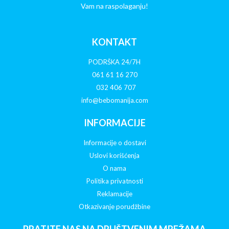
Vam na raspolaganju!
KONTAKT
PODRŠKA 24/7H
061 61 16 270
032 406 707
info@bebomanija.com
INFORMACIJE
Informacije o dostavi
Uslovi korišćenja
O nama
Politika privatnosti
Reklamacije
Otkazivanje porudžbine
PRATITE NAS NA DRUŠTVENIM MREŽAMA