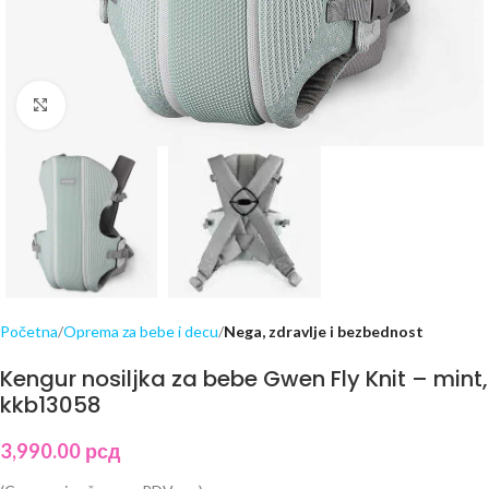
Click to enlarge
Početna
Oprema za bebe i decu
Nega, zdravlje i bezbednost
Kengur nosiljka za bebe Gwen Fly Knit – mint,
kkb13058
3,990.00
рсд