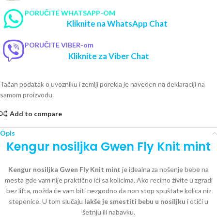
PORUČITE WHATSAPP-OM
Kliknite na WhatsApp Chat
PORUČITE VIBER-om
Kliknite za Viber Chat
Tačan podatak o uvozniku i zemlji porekla je naveden na deklaraciji na
samom proizvodu.
Add to compare
Opis
Kengur nosiljka Gwen Fly Knit mint
Kengur nosiljka Gwen Fly Knit mint
je idealna za nošenje bebe na
mesta gde vam nije praktično ići sa kolicima. Ako recimo živite u zgradi
bez lifta, možda će vam biti nezgodno da non stop spuštate kolica niz
stepenice. U tom slučaju
lakše je smestiti bebu u nosiljku
i otići u
šetnju ili nabavku.