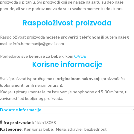
proizvoda u pitanju. Svi proizvodi koji se nalaze na sajtu su deo naše
ponude, ali se ne podrazumeva da su u svakom momentu dostupni.
Raspoloživost proizvoda
Raspoloživost proizvoda možete
proveriti telefonom
ili putem našeg
mail-a: info.bebomanija@gmail.com
Pogledajte sve
kengure za bebe
klikom
OVDE
Korisne informacije
Svaki proizvod isporučujemo u
originalnom pakovanju
proizvođača
(polunamontiran ili nenamontiran).
Kad je u pitanju montaža, za istu vam je neophodno od 5-30 minuta, u
zavisnosti od kupljenog proizvoda.
Dodatne informacije
Šifra proizvoda:
kf-kkb13058
Kategorije:
Kengur za bebe
,
Nega, zdravlje i bezbednost