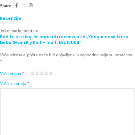
Share:
Recenzije
Još nema komentara.
Budite prvi koji će napisati recenziju za „Kengur nosiljka za
bebe Gwen Fly Knit – mint, kkb13058“
Vaša adresa e-pošte neće biti objavljena.
Neophodna polja su označena
*
*
Vaša ocena
*
Vaša recenzija