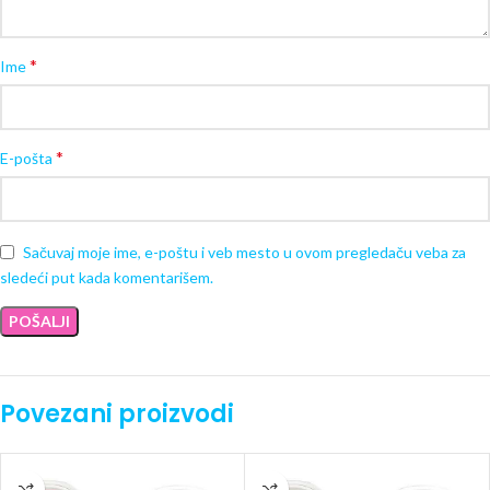
*
Ime
*
E-pošta
Sačuvaj moje ime, e-poštu i veb mesto u ovom pregledaču veba za
sledeći put kada komentarišem.
Povezani proizvodi