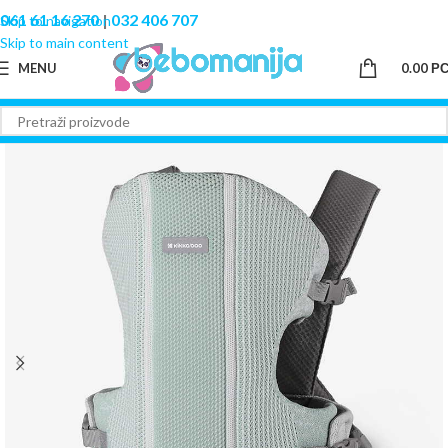
061 61 16 270
|
032 406 707
Skip to navigation
Skip to main content
MENU
0.00
Р