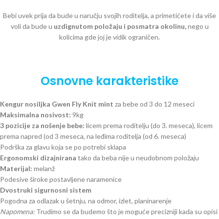
Bebi uvek prija da bude u naručju svojih roditelja, a primetićete i da više
voli da bude u
uzdignutom položaju i posmatra okolinu,
nego u
kolicima gde joj je vidik ograničen.
Osnovne karakteristike
Kengur nosiljka Gwen Fly Knit mint
za bebe od 3 do 12 meseci
Maksimalna nosivost:
9kg
3 pozicije za nošenje bebe:
licem prema roditelju (do 3. meseca), licem
prema napred (od 3 meseca, na leđima roditelja (od 6. meseca)
Podrška za glavu koja se po potrebi sklapa
Ergonomski dizajnirana
tako da beba nije u neudobnom položaju
Materijal:
melanž
Podesive široke postavljene naramenice
Dvostruki sigurnosni sistem
Pogodna za odlazak u šetnju, na odmor, izlet, planinarenje
Napomena:
Trudimo se da budemo što je moguće precizniji kada su opisi