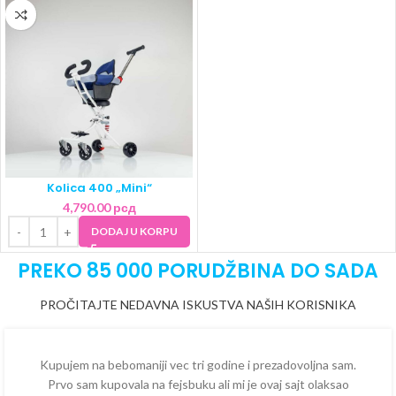
Kolica 400 „Mini“
4,790.00
рсд
DODAJ U KORPU
PREKO 85 000 PORUDŽBINA DO SADA
PROČITAJTE NEDAVNA ISKUSTVA NAŠIH KORISNIKA
Kupujem na bebomaniji vec tri godine i prezadovoljna sam.
Prvo sam kupovala na fejsbuku ali mi je ovaj sajt olaksao