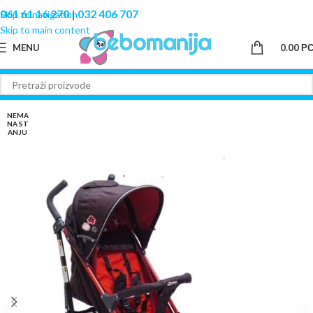
061 61 16 270
|
032 406 707
Skip to navigation
Skip to main content
MENU
0.00
Р
NEMA
NA ST
ANJU