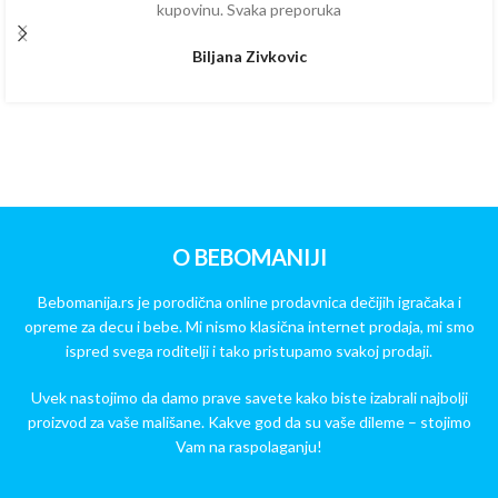
kupovinu. Svaka preporuka
Biljana Zivkovic
O BEBOMANIJI
Bebomanija.rs je porodična online prodavnica dečijih igračaka i
opreme za decu i bebe. Mi nismo klasična internet prodaja, mi smo
ispred svega roditelji i tako pristupamo svakoj prodaji.
Uvek nastojimo da damo prave savete kako biste izabrali najbolji
proizvod za vaše mališane. Kakve god da su vaše dileme – stojimo
Vam na raspolaganju!