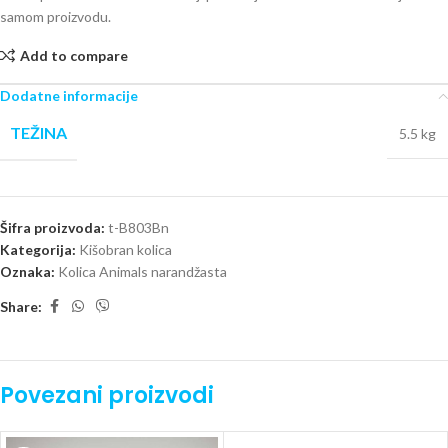
samom proizvodu.
Add to compare
Dodatne informacije
TEŽINA
5.5 kg
Šifra proizvoda:
t-B803Bn
Kategorija:
Kišobran kolica
Oznaka:
Kolica Animals narandžasta
Share:
Povezani proizvodi