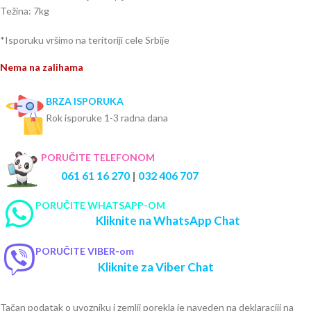
Težina: 7kg
*Isporuku vršimo na teritoriji cele Srbije
Nema na zalihama
BRZA ISPORUKA
Rok isporuke 1-3 radna dana
PORUČITE TELEFONOM
061 61 16 270
|
032 406 707
PORUČITE WHATSAPP-OM
Kliknite na WhatsApp Chat
PORUČITE VIBER-om
Kliknite za Viber Chat
Tačan podatak o uvozniku i zemlji porekla je naveden na deklaraciji na