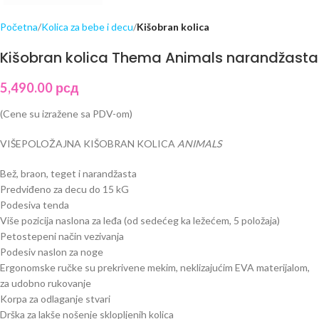
Početna
Kolica za bebe i decu
Kišobran kolica
Kišobran kolica Thema Animals narandžasta
5,490.00
рсд
(Cene su izražene sa PDV-om)
VIŠEPOLOŽAJNA KIŠOBRAN KOLICA
ANIMALS
Bež, braon, teget i narandžasta
Predviđeno za decu do 15 kG
Podesiva tenda
Više pozicija naslona za leđa (od sedećeg ka ležećem, 5 položaja)
Petostepeni način vezivanja
Podesiv naslon za noge
Ergonomske ručke su prekrivene mekim, neklizajućim EVA materijalom,
za udobno rukovanje
Korpa za odlaganje stvari
Drška za lakše nošenje sklopljenih kolica