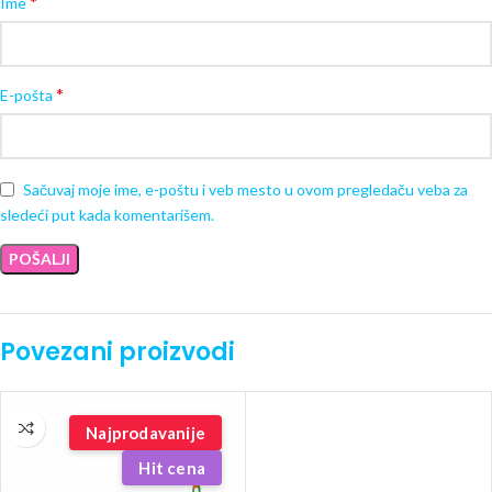
*
Ime
*
E-pošta
Sačuvaj moje ime, e-poštu i veb mesto u ovom pregledaču veba za
sledeći put kada komentarišem.
Povezani proizvodi
Najprodavanije
Hit cena