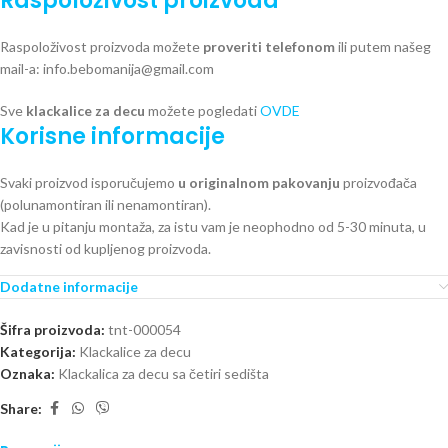
Raspoloživost proizvoda
Raspoloživost proizvoda možete
proveriti telefonom
ili putem našeg
mail-a: info.bebomanija@gmail.com
Sve
klackalice za decu
možete pogledati
OVDE
Korisne informacije
Svaki proizvod isporučujemo
u originalnom pakovanju
proizvođača
(polunamontiran ili nenamontiran).
Kad je u pitanju montaža, za istu vam je neophodno od 5-30 minuta, u
zavisnosti od kupljenog proizvoda.
Dodatne informacije
Šifra proizvoda:
tnt-000054
Kategorija:
Klackalice za decu
Oznaka:
Klackalica za decu sa četiri sedišta
Share: