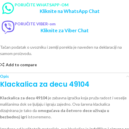
PORUČITE WHATSAPP-OM
Kliknite na WhatsApp Chat
PORUČITE VIBER-om
Kliknite za Viber Chat
Tačan podatak o uvozniku i zemlji porekla je naveden na deklaraciji na
samom proizvodu.
Add to compare
Opis
Klackalica za decu 49104
Klackalica za decu 49104
je zabavna igračka koja pruža radost i veselje
mališanima dok se ljuljaju i igraju zajedno. Ova šarena klackalica
dizajnirana je tako da
omogućava da četvoro dece uživaju u
bezbednoj igri
istovremeno.
Izrađena od kvalitetnih materijala, ova klackalica je
izdržljiva i sigurna za