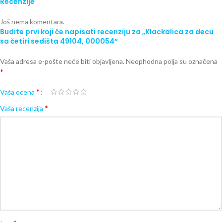
Recenzije
Još nema komentara.
Budite prvi koji će napisati recenziju za „Klackalica za decu
sa četiri sedišta 49104, 000054“
Vaša adresa e-pošte neće biti objavljena.
Neophodna polja su označena
*
*
Vaša ocena
*
Vaša recenzija