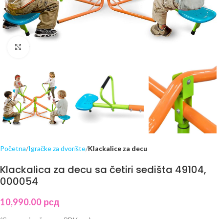
Click to enlarge
Početna
Igračke za dvorište
Klackalice za decu
Klackalica za decu sa četiri sedišta 49104,
000054
10,990.00
рсд