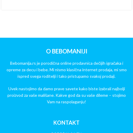
O BEBOMANIJI
Bebomanija.rs je porodična online prodavnica dečijih igračaka i
opreme za decu i bebe. Mi nismo klasična internet prodaja, mi smo
ispred svega roditelji i tako pristupamo svakoj prodaji.
Uvek nastojimo da damo prave savete kako biste izabrali najbolji
proizvod za vaše mališane. Kakve god da su vaše dileme – stojimo
Vam na raspolaganju!
KONTAKT