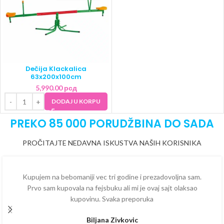
Dečija Klackalica
63x200x100cm
5,990.00
рсд
DODAJ U KORPU
PREKO 85 000 PORUDŽBINA DO SADA
PROČITAJTE NEDAVNA ISKUSTVA NAŠIH KORISNIKA
Kupujem na bebomaniji vec tri godine i prezadovoljna sam.
Prvo sam kupovala na fejsbuku ali mi je ovaj sajt olaksao
kupovinu. Svaka preporuka
Biljana Zivkovic