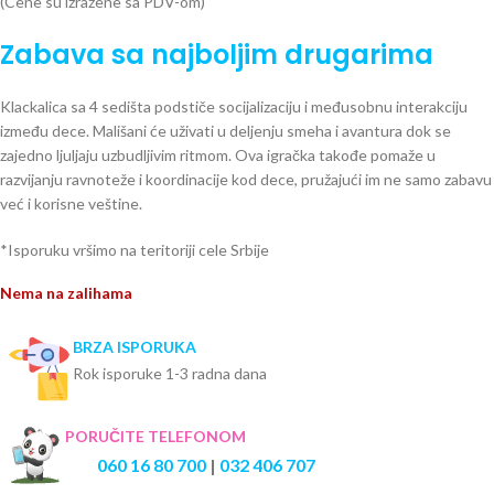
(Cene su izražene sa PDV-om)
Zabava sa najboljim drugarima
Klackalica sa 4 sedišta podstiče socijalizaciju i međusobnu interakciju
između dece. Mališani će uživati u deljenju smeha i avantura dok se
zajedno ljuljaju uzbudljivim ritmom. Ova igračka takođe pomaže u
razvijanju ravnoteže i koordinacije kod dece, pružajući im ne samo zabavu
već i korisne veštine.
*Isporuku vršimo na teritoriji cele Srbije
Nema na zalihama
BRZA ISPORUKA
Rok isporuke 1-3 radna dana
PORUČITE TELEFONOM
060 16 80 700
|
032 406 707