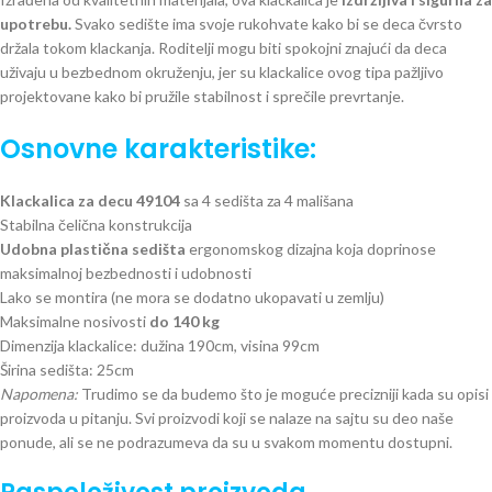
upotrebu.
Svako sedište ima svoje rukohvate kako bi se deca čvrsto
držala tokom klackanja. Roditelji mogu biti spokojni znajući da deca
uživaju u bezbednom okruženju, jer su klackalice ovog tipa pažljivo
projektovane kako bi pružile stabilnost i sprečile prevrtanje.
Osnovne karakteristike:
Klackalica za decu 49104
sa 4 sedišta za 4 mališana
Stabilna čelična konstrukcija
Udobna plastična sedišta
ergonomskog dizajna koja doprinose
maksimalnoj bezbednosti i udobnosti
Lako se montira (ne mora se dodatno ukopavati u zemlju)
Maksimalne nosivosti
do 140 kg
Dimenzija klackalice: dužina 190cm, visina 99cm
Širina sedišta: 25cm
Napomena:
Trudimo se da budemo što je moguće precizniji kada su opisi
proizvoda u pitanju. Svi proizvodi koji se nalaze na sajtu su deo naše
ponude, ali se ne podrazumeva da su u svakom momentu dostupni.