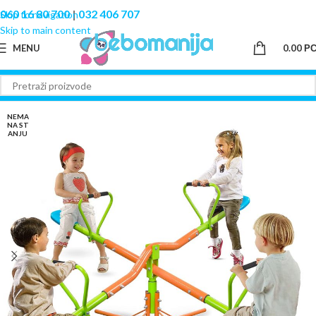
060 16 80 700
|
032 406 707
Skip to navigation
Skip to main content
MENU
0.00
Р
NEMA
NA ST
ANJU