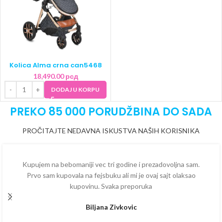
Kolica Alma crna can5468
18,490.00
рсд
DODAJ U KORPU
PREKO 85 000 PORUDŽBINA DO SADA
PROČITAJTE NEDAVNA ISKUSTVA NAŠIH KORISNIKA
Kupujem na bebomaniji vec tri godine i prezadovoljna sam.
Prvo sam kupovala na fejsbuku ali mi je ovaj sajt olaksao
kupovinu. Svaka preporuka
Biljana Zivkovic