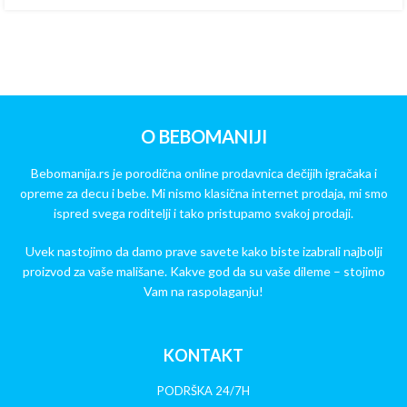
O BEBOMANIJI
Bebomanija.rs je porodična online prodavnica dečijih igračaka i
opreme za decu i bebe. Mi nismo klasična internet prodaja, mi smo
ispred svega roditelji i tako pristupamo svakoj prodaji.
Uvek nastojimo da damo prave savete kako biste izabrali najbolji
proizvod za vaše mališane. Kakve god da su vaše dileme – stojimo
Vam na raspolaganju!
KONTAKT
PODRŠKA 24/7H