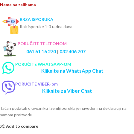
Nema na zalihama
BRZA ISPORUKA
Rok isporuke 1-3 radna dana
PORUČITE TELEFONOM
061 61 16 270
|
032 406 707
PORUČITE WHATSAPP-OM
Kliknite na WhatsApp Chat
PORUČITE VIBER-om
Kliknite za Viber Chat
Tačan podatak o uvozniku i zemlji porekla je naveden na deklaraciji na
samom proizvodu.
Add to compare