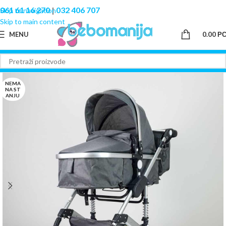
061 61 16 270
|
032 406 707
Skip to navigation
Skip to main content
MENU
0.00
Р
NEMA
NA ST
ANJU