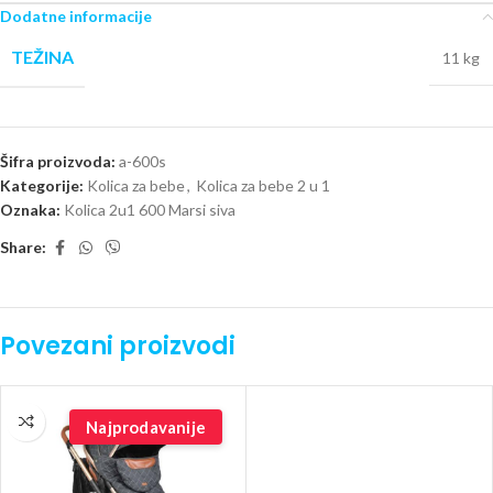
Dodatne informacije
TEŽINA
11 kg
Šifra proizvoda:
a-600s
Kategorije:
Kolica za bebe
,
Kolica za bebe 2 u 1
Oznaka:
Kolica 2u1 600 Marsi siva
Share:
Povezani proizvodi
Najprodavanije