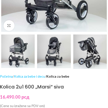
Click to enlarge
Početna
Kolica za bebe i decu
Kolica za bebe
Kolica 2u1 600 „Marsi“ siva
16,490.00
рсд
(Cene su izražene sa PDV-om)