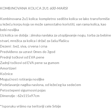
KOMBINOVANA KOLICA 2U1
600-MARSI
Kombinovana 2u1 kolica:
kompletno sedište kolica se lako transformiše
u ležeću korpu koja se može samostalno koristiti, van rama kolica, kao
bebi nosiljka
Uz kolica se dobija : zimska n
avlaka za utopljavanje nogu, t
orba za bebine
stvari, m
režica za kolica i d
ržač za čašu/flašicu
Dezeni : bež, siva, crvena i crna
Predviđeno za uzrast 0mes do 3god
Prednji točkovi od EVA pene
Zadnji točkovi od EVA pene sa gumom
Amortizeri
Kočnice
Mogućnost rotiranja nosiljke
Podešavanje nagiba naslona, od ležećeg ka sedećem
Petostepeni sigurnosni pojas
Dimenzije : 62x115x97cm
*Isporuku vršimo na teritoriji cele Srbije