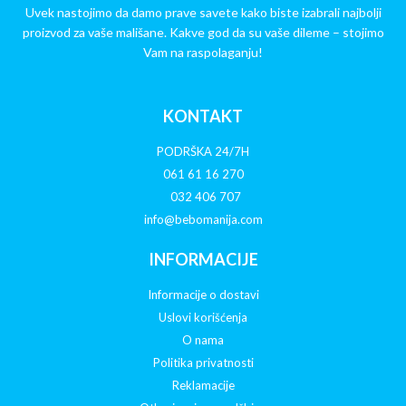
Uvek nastojimo da damo prave savete kako biste izabrali najbolji
proizvod za vaše mališane. Kakve god da su vaše dileme – stojimo
Vam na raspolaganju!
KONTAKT
PODRŠKA 24/7H
061 61 16 270
032 406 707
info@bebomanija.com
INFORMACIJE
Informacije o dostavi
Uslovi korišćenja
O nama
Politika privatnosti
Reklamacije