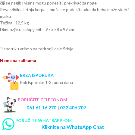
čiji se nagib i visina mogu podesiti, prekrivač za noge
Reverzibilna letnja korpa – može se podesiti tako da beba može videti
majku
Težina: 12,5 kg
Dimenzije rasklopljenih: 97 x 58 x 99 cm
*Isporuku vršimo na teritoriji cele Srbije
Nema na zalihama
BRZA ISPORUKA
Rok isporuke 1-3 radna dana
PORUČITE TELEFONOM
061 61 16 270
|
032 406 707
PORUČITE WHATSAPP-OM
Kliknite na WhatsApp Chat