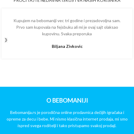
PROČITAJTE NEDAVNA ISKUSTVA NAŠIH KORISNIKA
Kupujem na bebomaniji vec tri godine i prezadovoljna sam.
Prvo sam kupovala na fejsbuku ali mi je ovaj sajt olaksao
kupovinu. Svaka preporuka
Biljana Zivkovic
O BEBOMANIJI
Bebomanija.rs je porodična online prodavnica dečijih igračaka i
opreme za decu i bebe. Mi nismo klasična internet prodaja, mi smo
ispred svega roditelji i tako pristupamo svakoj prodaji.