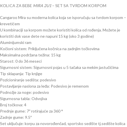
KOLICA ZA BEBE
MIRA 2U1
– SET SA TVRDOM KORPOM
Cangaroo Mira su moderna kolica koja se isporučuju sa tvrdom korpom –
krevetićem
U kombinaciji sa korpom možete koristiti kolica od rođenja. Možete je
koristiti dok vase dete ne napuni 15 kg (oko 3 godine)
Aluminijumski ram
Kočioni sistem: Priključena kočnica na zadnjim točkovima
Maksimalna podržana težina: 15 kg
Starost: 0 do 36 meseci
Sigurnosni sistem: Sigurnosni pojas u 5 tačaka sa mekim jastučićima
Tip sklapanja: Tip knjige
Pozicioniranje sedišta: podesivo
Postavljanje naslona za leđa: Podesivo je remenom
Podnožje za noge: podesivo
Sigurnosna tabla: Odvojiva
Broj točkova: 4
Prednje gume: 7″ rotirajuće za 360 °
Zadnje gume: 9.5″
Set uključuje: korpu za novorođenčad, sportsko sedište tj.sedište kolica