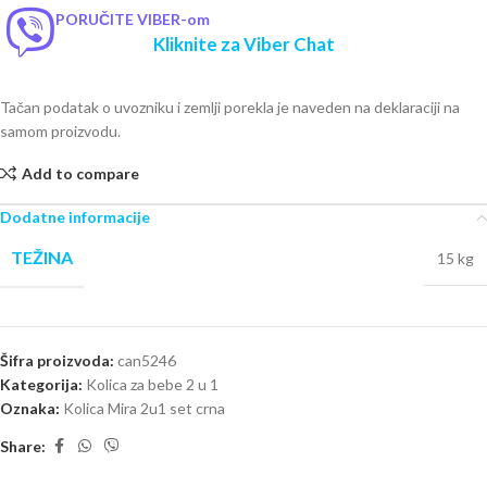
PORUČITE VIBER-om
Kliknite za Viber Chat
Tačan podatak o uvozniku i zemlji porekla je naveden na deklaraciji na
samom proizvodu.
Add to compare
Dodatne informacije
TEŽINA
15 kg
Šifra proizvoda:
can5246
Kategorija:
Kolica za bebe 2 u 1
Oznaka:
Kolica Mira 2u1 set crna
Share: