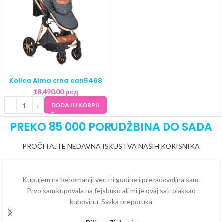
Kolica Alma crna can5468
18,490.00
рсд
DODAJ U KORPU
PREKO 85 000 PORUDŽBINA DO SADA
PROČITAJTE NEDAVNA ISKUSTVA NAŠIH KORISNIKA
Kupujem na bebomaniji vec tri godine i prezadovoljna sam.
Prvo sam kupovala na fejsbuku ali mi je ovaj sajt olaksao
kupovinu. Svaka preporuka