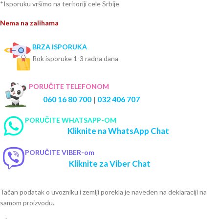
*Isporuku vršimo na teritoriji cele Srbije
Nema na zalihama
BRZA ISPORUKA
Rok isporuke 1-3 radna dana
PORUČITE TELEFONOM
060 16 80 700
|
032 406 707
PORUČITE WHATSAPP-OM
Kliknite na WhatsApp Chat
PORUČITE VIBER-om
Kliknite za Viber Chat
Tačan podatak o uvozniku i zemlji porekla je naveden na deklaraciji na
samom proizvodu.