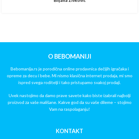
Biljana Zivkovic
O BEBOMANIJI
Bebomanija.rs je porodična online prodavnica dečijih igračaka i
opreme za decu i bebe. Mi nismo klasična internet prodaja, mi smo
ispred svega roditelji i tako pristupamo svakoj prodaji.
Uvek nastojimo da damo prave savete kako biste izabrali najbolji
proizvod za vaše mališane. Kakve god da su vaše dileme – stojimo
Vam na raspolaganju!
KONTAKT