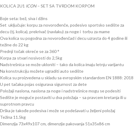
KOLICA 2U1
ICON
– SET SA TVRDOM KORPOM
Boje seta: bež, siva i džins
Set uključuje: korpu za novorođenče, podesivo sportsko sedište za
decu (tj. kolica), prekrivač (navlaku) za noge i torbu za mame
Ova kolica su pogodna za novorođenčad i decu uzrasta do 4 godine ili
težine do 22 kg
Prednji točak okreće se za 360 °
Korpa za stvari nosivosti do 2,5kg
Nadstrešnica se može ukloniti – tako da kolica imaju letnju varijantu
Na konstrukciju možete ugraditi auto sedište
Kolica su proizvedena u skladu sa evropskim standardom EN 1888: 2018
U pet tačaka pojas osigurava sigurnost za dete
Položaji naslona, naslona za noge i nadstrešnice mogu se podesiti
Sedište je moguće postaviti u dva položaja – sa pravcem kretanja ili u
suprotnom pravcu
Drška je takođe podesiva i može se podešavati u željeni položaj
Težina 11.5kg
Dimenzija 73x49x107 cm, dimenzije pakovanja 51x35x86 cm