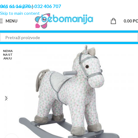
061 61 16 270
|
032 406 707
Skip to navigation
Skip to main content
MENU
0.00
Р
NEMA
NA ST
ANJU