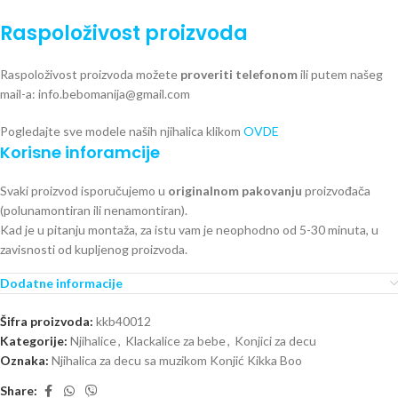
Raspoloživost proizvoda
Raspoloživost proizvoda možete
proveriti telefonom
ili putem našeg
mail-a: info.bebomanija@gmail.com
Pogledajte sve modele naših njihalica klikom
OVDE
Korisne inforamcije
Svaki proizvod isporučujemo u
originalnom pakovanju
proizvođača
(polunamontiran ili nenamontiran).
Kad je u pitanju montaža, za istu vam je neophodno od 5-30 minuta, u
zavisnosti od kupljenog proizvoda.
Dodatne informacije
Šifra proizvoda:
kkb40012
Kategorije:
Njihalice
,
Klackalice za bebe
,
Konjici za decu
Oznaka:
Njihalica za decu sa muzikom Konjić Kikka Boo
Share: