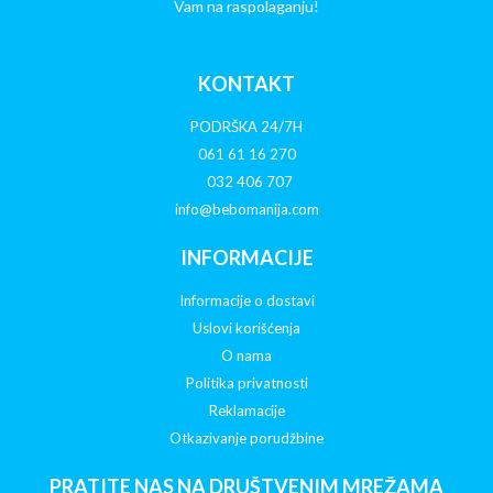
Vam na raspolaganju!
KONTAKT
PODRŠKA 24/7H
061 61 16 270
032 406 707
info@bebomanija.com
INFORMACIJE
Informacije o dostavi
Uslovi korišćenja
O nama
Politika privatnosti
Reklamacije
Otkazivanje porudžbine
PRATITE NAS NA DRUŠTVENIM MREŽAMA