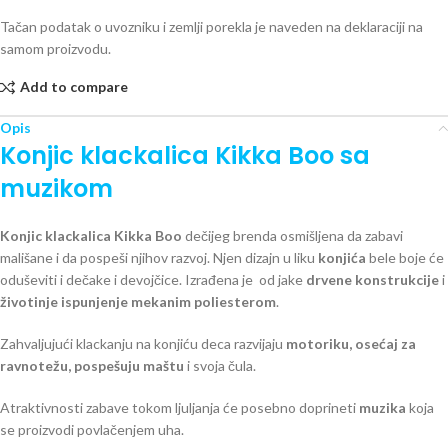
Tačan podatak o uvozniku i zemlji porekla je naveden na deklaraciji na
samom proizvodu.
Add to compare
Opis
Konjic klackalica Kikka Boo sa
muzikom
Konjic klackalica
Kikka Boo
dečijeg brenda osmišljena da zabavi
mališane i da pospeši njihov razvoj. Njen dizajn u liku
konjića
bele boje će
oduševiti i dečake i devojčice. Izrađena je od jake
drvene konstrukcije
i
životinje ispunjenje mekanim poliesterom
.
Zahvaljujući klackanju na konjiću deca razvijaju
motoriku, osećaj za
ravnotežu, pospešuju maštu
i svoja čula.
Atraktivnosti zabave tokom ljuljanja će posebno doprineti
muzika
koja
se proizvodi povlačenjem uha.