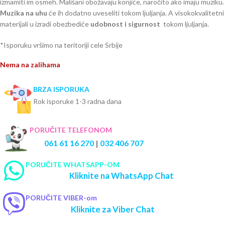
izmamiti im osmeh. Mališani obožavaju konjiće, naročito ako imaju muziku.
Muzika na uhu
će ih dodatno uveseliti tokom ljuljanja. A visokokvalitetni
materijali u izradi obezbediće
udobnost i sigurnost
tokom ljuljanja.
*Isporuku vršimo na teritoriji cele Srbije
Nema na zalihama
BRZA ISPORUKA
Rok isporuke 1-3 radna dana
PORUČITE TELEFONOM
061 61 16 270
|
032 406 707
PORUČITE WHATSAPP-OM
Kliknite na WhatsApp Chat
PORUČITE VIBER-om
Kliknite za Viber Chat