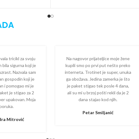
ADA
la tricikl za svoju
Na nagovor prijateljice moje žene
 bila sigurna koji je
kupili smo po prvi put nešto preko
 uzrast. Nazvala sam
interneta. Trotinet je super, unuka
dan gospodin koji je
ga obožava. Jedina zamerka je što
zan i pomogao mi je
je paket stigao tek posle 4 dana,
aket je stigao za 2
ali su mi u brzoj pošti rekli da je 2
per upakovan. Moja
dana stajao kod njih.
poruka.
Petar Smiljanić
ra Mitrović