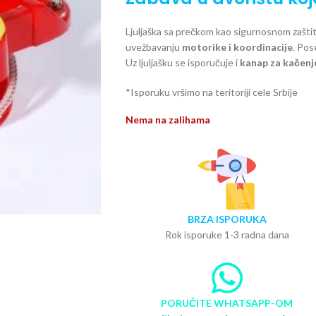
Ljuljaška sa prečkom kao sigurnosnom zaštit
uvežbavanju
motorike i koordinacije
. Pos
Uz ljuljašku se isporučuje i
kanap za kačenje
*Isporuku vršimo na teritoriji cele Srbije
Nema na zalihama
BRZA ISPORUKA
Rok isporuke 1-3 radna dana
PORUČITE WHATSAPP-OM