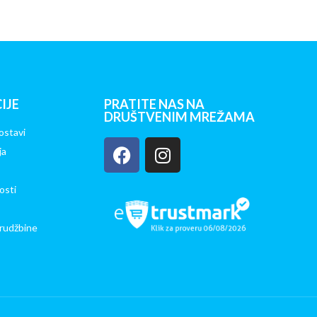
IJE
PRATITE NAS NA
DRUŠTVENIM MREŽAMA
ostavi
ja
osti
rudžbine