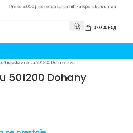
Preko 5.000 proizvoda spremnih za isporuku
odmah
0
/
0.00
РСД
cu
Ljuljaška za decu 501200 Dohany crvena
ecu 501200 Dohany
a ne prestaje