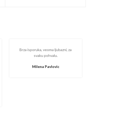
Brza isporuka, veoma ljubazni, za
Ispostova
svaku pohvalu.
upakovano
proizvodom
Milena Pavlovic
Aleksa