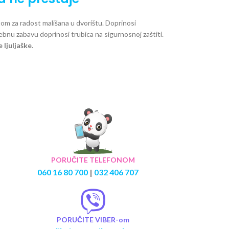
om za radost mališana u dvorištu. Doprinosi
ebnu zabavu doprinosi trubica na sigurnosnoj zaštiti.
 ljuljaške
.
PORUČITE TELEFONOM
060 16 80 700
|
032 406 707
PORUČITE VIBER-om