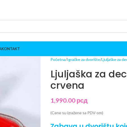
A
KONTAKT
Početna
Igračke za dvorište
Ljuljaške za de
Ljuljaška za d
crvena
1,990.00
рсд
(Cene su izražene sa PDV-om)
Zabava u dvorištu koj