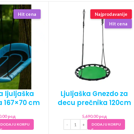
Hit cena
Najprodavanije
Hit cena
a ljuljaška
Ljuljaška Gnezdo za
a 167×70 cm
decu prečnika 120cm
0.00
рсд
5,690.00
рсд
DODAJ U KORPU
DODAJ U KORPU