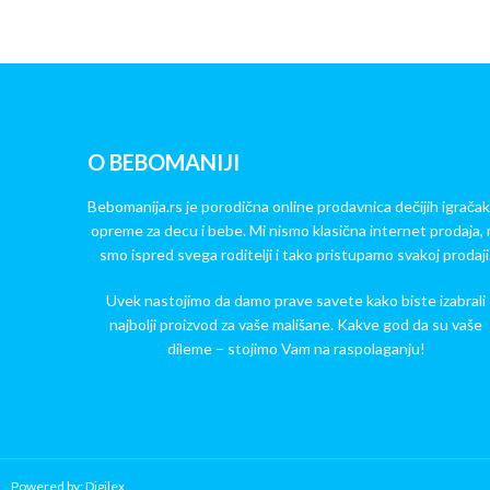
O BEBOMANIJI
Bebomanija.rs je porodična online prodavnica dečijih igračak
opreme za decu i bebe. Mi nismo klasična internet prodaja, 
smo ispred svega roditelji i tako pristupamo svakoj prodaji
Uvek nastojimo da damo prave savete kako biste izabrali
najbolji proizvod za vaše mališane. Kakve god da su vaše
dileme – stojimo Vam na raspolaganju!
Powered by: Digilex