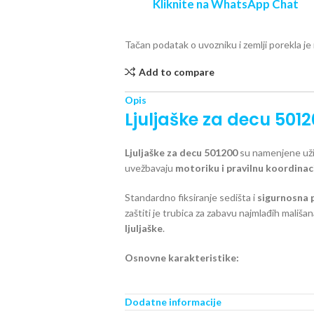
Kliknite na WhatsApp Chat
Tačan podatak o uvozniku i zemlji porekla j
Add to compare
Opis
Ljuljaške za decu 501
Ljuljaške za decu 501200
su namenjene uživ
uvežbavaju
motoriku i pravilnu koordinac
Standardno fiksiranje sedišta i
sigurnosna 
zaštiti je trubica za zabavu najmlađih mališan
ljuljaške
.
Osnovne karakteristike:
Boje: crvena, žuta, zelena
Dodatne informacije
Namenjeno mališanima od 12 meseci pa nav