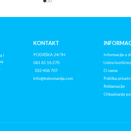
KONTAKT
INFORMAC
PODRŠKA 24/7H
Informacije o d
a i
mi
061 61 16 270
Uslovi korišćen
.
032 406 707
O nama
info@bebomanija.com
Politika privatn
Reklamacije
Otkazivanje po