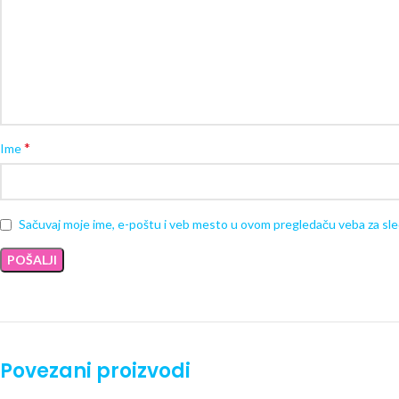
*
Ime
Sačuvaj moje ime, e-poštu i veb mesto u ovom pregledaču veba za sl
Povezani proizvodi