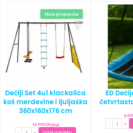
Naša preporuka
Dečiji Set 4u1 klackalica
ED Dečij
koš merdevine i ljuljaška
četvrtast
360x160x176 cm
6,49
16,990.00
рсд
DODAJ U KORPU