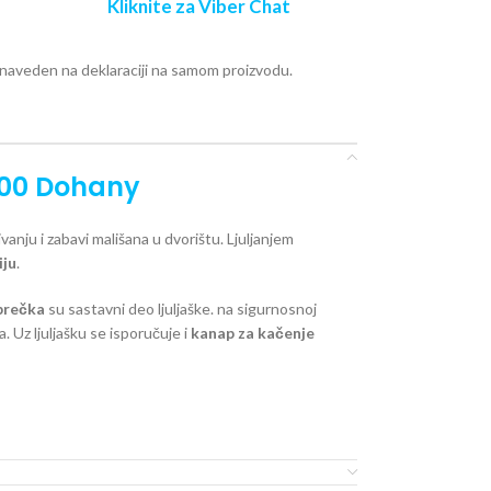
Kliknite za Viber Chat
e naveden na deklaraciji na samom proizvodu.
200
Dohany
anju i zabavi mališana u dvorištu. Ljuljanjem
iju
.
prečka
su sastavni deo ljuljaške. na sigurnosnoj
a. Uz ljuljašku se isporučuje i
kanap za kačenje
iše