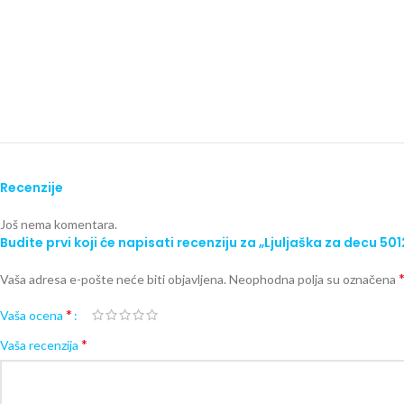
Recenzije
Još nema komentara.
Budite prvi koji će napisati recenziju za „Ljuljaška za decu 
Vaša adresa e-pošte neće biti objavljena.
Neophodna polja su označena
*
Vaša ocena
*
Vaša recenzija