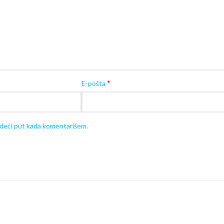
Kad je u pitanju montaža, za istu vam je ne
proizvoda.
*
E-pošta
edeći put kada komentarišem.