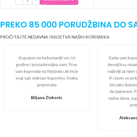
PREKO 85 000 PORUDŽBINA DO S
PROČITAJTE NEDAVNA ISKUSTVA NAŠIH KORISNIKA
Kupujem na bebomaniji vec tri
Kada sam kupova
godine i prezadovoljna sam. Prvo
devojčicu, nisam
sam kupovala na fejsbuku ali mi je
najbolji za njen
ovaj sajt olaksao kupovinu. Svaka
ih i javio se je
preporuka
bio jako ljuba
da izaberem. P
Biljana Zivkovic
radna dana, su
pre
Aleksand