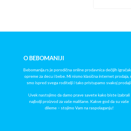
O BEBOMANIJI
Bebomanija.rs je porodična online prodavnica dečijih igračak
opreme za decu i bebe. Mi nismo klasična internet prodaja, 
smo ispred svega roditelji i tako pristupamo svakoj prodaji
Uvek nastojimo da damo prave savete kako biste izabrali
najbolji proizvod za vaše mališane. Kakve god da su vaše
dileme – stojimo Vam na raspolaganju!