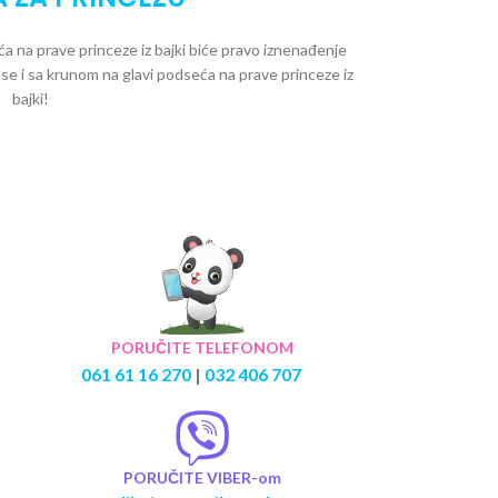
eća na prave princeze iz bajki biće pravo iznenađenje
e i sa krunom na glavi podseća na prave princeze iz
bajki!
PORUČITE TELEFONOM
061 61 16 270
|
032 406 707
PORUČITE VIBER-om