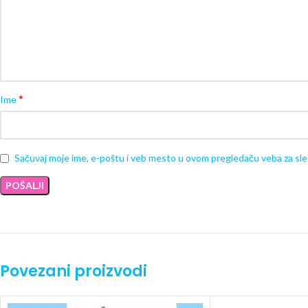
*
Ime
Sačuvaj moje ime, e-poštu i veb mesto u ovom pregledaču veba za sl
Povezani proizvodi