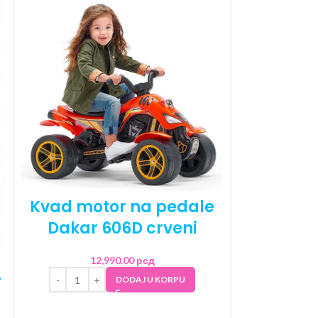
Kvad motor na pedale
Dakar 606D crveni
12,990.00
рсд
–
DODAJ U KORPU