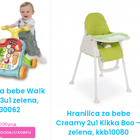
za bebe Walk
 3u1 zelena,
30062
Hranilica za bebe
Creamy 2u1 Kikka Boo 
0.00
рсд
zelena, kkb10080
DODAJ U KORPU