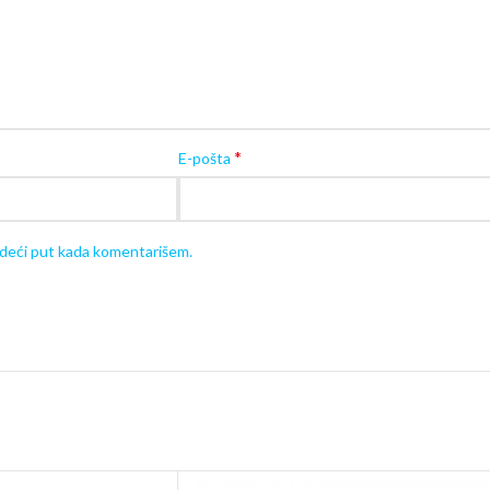
*
E-pošta
edeći put kada komentarišem.