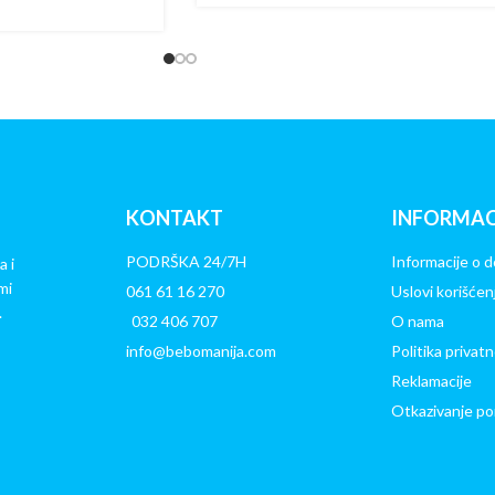
KONTAKT
INFORMAC
PODRŠKA 24/7H
Informacije o d
a i
mi
061 61 16 270
Uslovi korišćen
.
032 406 707
O nama
info@bebomanija.com
Politika privatn
Reklamacije
Otkazivanje po