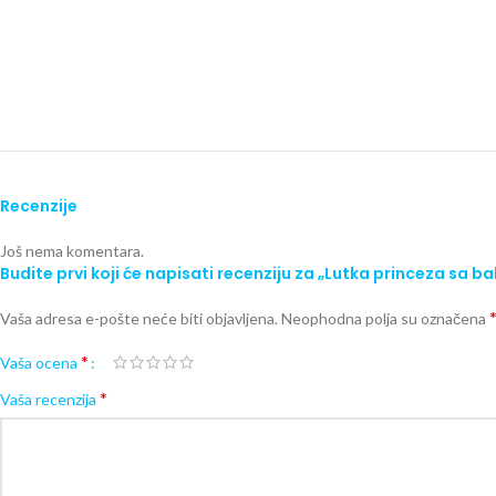
Recenzije
Još nema komentara.
Budite prvi koji će napisati recenziju za „Lutka princeza sa 
Vaša adresa e-pošte neće biti objavljena.
Neophodna polja su označena
*
Vaša ocena
*
Vaša recenzija