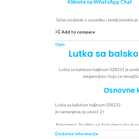
Kliknite na WhatsApp Chat
Tačan podatak o uvozniku i zemlji porekla j
Add to compare
Opis
Lutka sa balsk
Lutka sa balskom haljinom 028232
je prel
elegancijom i koju će devojči
Osnovne k
Lutka sa balskom haljinom 028232
je namenjena za uzrast 2+
Napomena:
Trudimo se da budemo što je mogu
Svi proizvodi koji se nalaze na sajtu su de
Dodatne informacije
momentu dostupni.