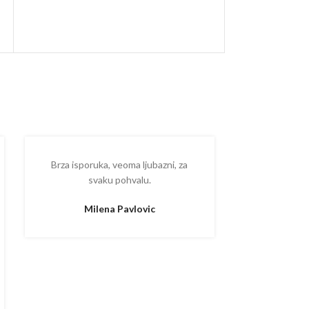
Brza isporuka, veoma ljubazni, za
Ispostova
svaku pohvalu.
upakovano
proizvodom
Milena Pavlovic
Aleksa