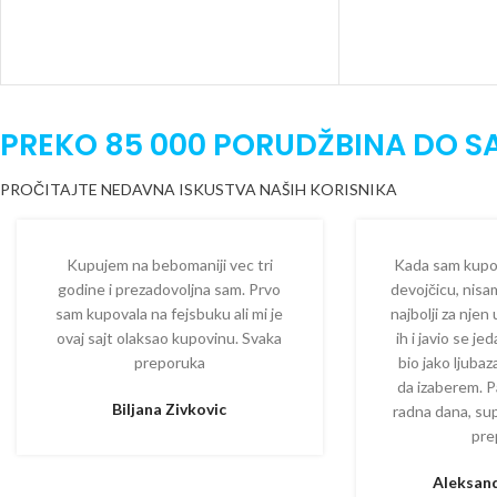
PREKO 85 000 PORUDŽBINA DO S
PROČITAJTE NEDAVNA ISKUSTVA NAŠIH KORISNIKA
Kupujem na bebomaniji vec tri
Kada sam kupova
godine i prezadovoljna sam. Prvo
devojčicu, nisam
sam kupovala na fejsbuku ali mi je
najbolji za njen
ovaj sajt olaksao kupovinu. Svaka
ih i javio se je
preporuka
bio jako ljuba
da izaberem. P
Biljana Zivkovic
radna dana, su
pre
Aleksand