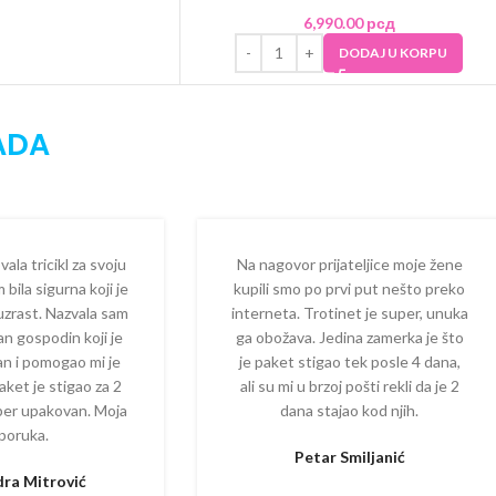
6,990.00
рсд
DODAJ U KORPU
ADA
la tricikl za svoju
Na nagovor prijateljice moje žene
 bila sigurna koji je
kupili smo po prvi put nešto preko
 uzrast. Nazvala sam
interneta. Trotinet je super, unuka
dan gospodin koji je
ga obožava. Jedina zamerka je što
zan i pomogao mi je
je paket stigao tek posle 4 dana,
aket je stigao za 2
ali su mi u brzoj pošti rekli da je 2
per upakovan. Moja
dana stajao kod njih.
poruka.
Petar Smiljanić
ra Mitrović