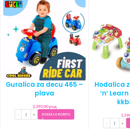
Guralica za decu 465 –
Hodalica 
plava
‘n’ Learn
kkb
2,390.00
рсд
DODAJ U KORPU
5,59