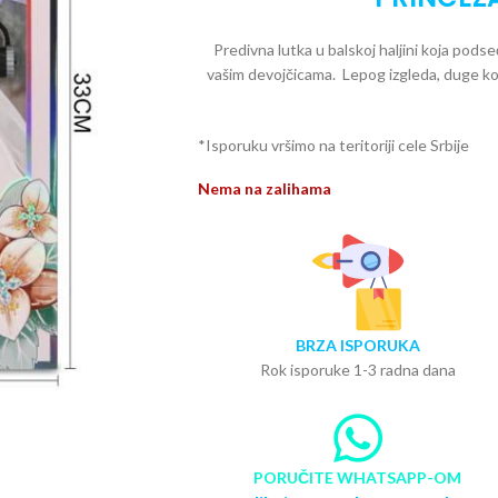
Predivna lutka u balskoj haljini koja pods
vašim devojčicama. Lepog izgleda, duge kos
*Isporuku vršimo na teritoriji cele Srbije
Nema na zalihama
BRZA ISPORUKA
Rok isporuke 1-3 radna dana
PORUČITE WHATSAPP-OM