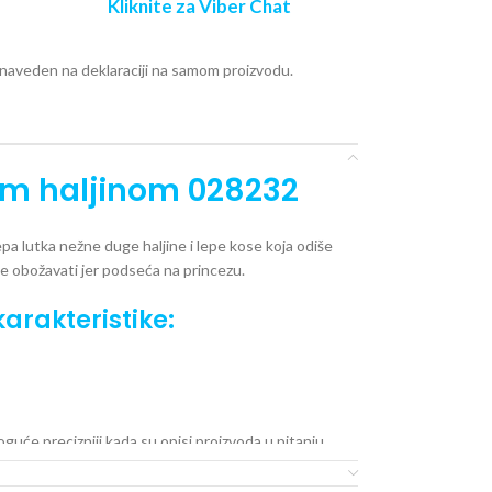
Kliknite za Viber Chat
e naveden na deklaraciji na samom proizvodu.
om haljinom 028232
epa lutka nežne duge haljine i lepe kose koja odiše
ce obožavati jer podseća na princezu.
arakteristike:
će precizniji kada su opisi proizvoda u pitanju.
o naše ponude, ali se ne podrazumeva da su u svakom