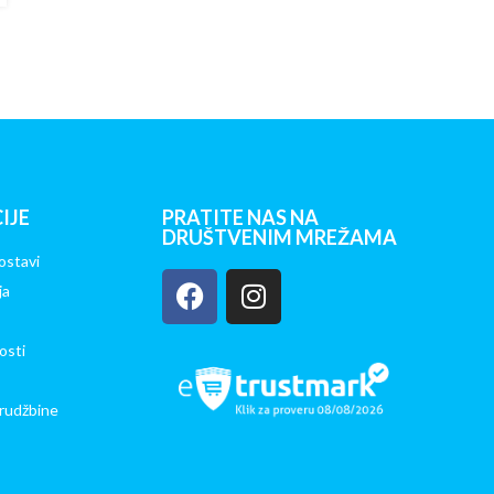
IJE
PRATITE NAS NA
DRUŠTVENIM MREŽAMA
ostavi
ja
osti
rudžbine