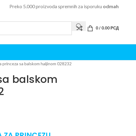
Preko 5.000 proizvoda spremnih za isporuku
odmah
0
/
0.00
РСД
a princeza sa balskom haljinom 028232
 sa balskom
2
A ZA PRINCEZU