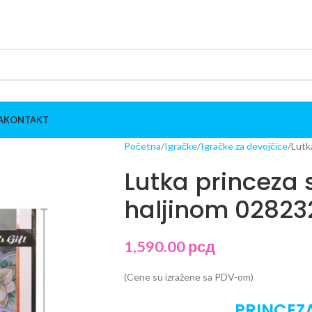
A
KONTAKT
Početna
Igračke
Igračke za devojčice
Lutk
Lutka princeza
haljinom 02823
1,590.00
рсд
(Cene su izražene sa PDV-om)
PRINCEZ