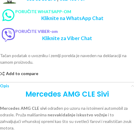
PORUČITE WHATSAPP-OM
Kliknite na WhatsApp Chat
PORUČITE VIBER-om
Kliknite za Viber Chat
Tačan podatak o uvozniku i zemlji porekla je naveden na deklaraciji na
samom proizvodu.
Add to compare
Opis
Mercedes AMG CLE Sivi
Mercedes AMG CLE sivi
odrađen po uzoru na istoimeni automobil za
odrasle. Pruža mališanima
nesvakidašnje iskustvo vožnje
i to
zahvaljujući vrhunskoj opremi kao što su svetleći farovi i realističan zvuk
motora.