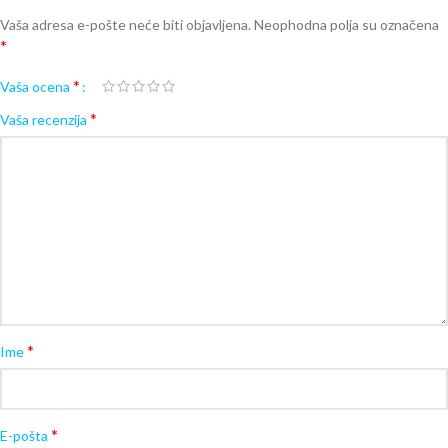
Vaša adresa e-pošte neće biti objavljena.
Neophodna polja su označena
*
*
Vaša ocena
*
Vaša recenzija
*
Ime
*
E-pošta