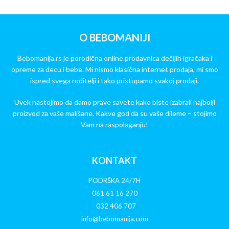
O BEBOMANIJI
Bebomanija.rs je porodična online prodavnica dečijih igračaka i
opreme za decu i bebe. Mi nismo klasična internet prodaja, mi smo
ispred svega roditelji i tako pristupamo svakoj prodaji.
Uvek nastojimo da damo prave savete kako biste izabrali najbolji
proizvod za vaše mališane. Kakve god da su vaše dileme – stojimo
Vam na raspolaganju!
KONTAKT
PODRŠKA 24/7H
061 61 16 270
032 406 707
info@bebomanija.com