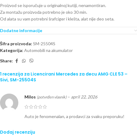
Proizvod se isporučuje u originalnoj kutiji, nenamontiran.
Za montažu proizvoda potrebno je oko 30 min.
Od alata su vam potrebni šrafciger i klešta, alat nije deo seta.
Dodatne informacije
Šifra proizvoda:
SM-25504S
Kategorija:
Automobili na akumulator
Share:
1 recenzija za
Licencirani Mercedes za decu AMG CLE 53 –
Sivi, SM-25504S
Milos
–
april 22, 2026
(potvrđen vlasnik)
Auto je fenomenalan, a prodavci za svaku preporuku!
Dodaj recenziju