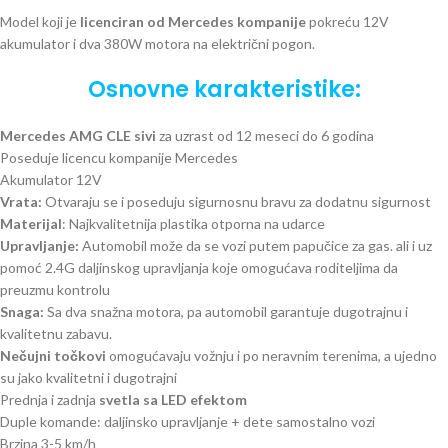
Model koji je
licenciran od Mercedes kompanije
pokreću 12V
akumulator i dva 380W motora na električni pogon.
Osnovne karakteristike:
Mercedes AMG CLE sivi
za uzrast od 12 meseci do 6 godina
Poseduje licencu kompanije Mercedes
Akumulator 12V
Vrata:
Otvaraju se i poseduju sigurnosnu bravu za dodatnu sigurnost
Materijal
: Najkvalitetnija plastika otporna na udarce
Upravljanje:
Automobil može da se vozi putem papučice za gas. ali i uz
pomoć 2.4G daljinskog upravljanja koje omogućava roditeljima da
preuzmu kontrolu
Snaga:
Sa dva snažna motora, pa automobil garantuje dugotrajnu i
kvalitetnu zabavu.
Nečujni točkovi
omogućavaju vožnju i po neravnim terenima, a ujedno
su jako kvalitetni i dugotrajni
Prednja i zadnja
svetla sa LED efektom
Duple komande: daljinsko upravljanje + dete samostalno vozi
Brzina 3-5 km/h