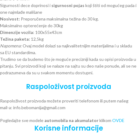
Sigurnosti dece doprinosi i
sigurnosni pojas
koji štiti od mogućeg pada i
one najmlađe mališane
Nosivost:
Preporučena maksimalna težina do 30 kg.
Maksimalno opterećenje do 30kg
Dimenzije vozila:
100x55x43cm
Težina paketa:
12,5kg
Napomena:
Ovaj model dolazi sa najkvalitetnijim materijalima i u skladu
sa EU standardima.
Trudimo se da budemo što je moguće precizniji kada su opisi proizvoda u
pitanju. Svi proizvodi koji se nalaze na sajtu su deo naše ponude, ali se ne
podrazumeva da su u svakom momentu dostupni.
Raspoloživost proizvoda
Raspoloživost proizvoda možete proveriti telefonom ili putem našeg
mail-a: info.bebomanija@gmail.com
Pogledajte sve modele
automobila na akumulator
klikom
OVDE
Korisne informacije