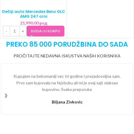
Dečiji auto Mercedes Benz GLC
AMG 247 crni
21,990.00
рсд
DODAJ U KORPU
PREKO 85 000 PORUDŽBINA DO SADA
PROČITAJTE NEDAVNA ISKUSTVA NAŠIH KORISNIKA
Kupujem na bebomaniji vec tri godine i prezadovoljna sam.
Prvo sam kupovala na fejsbuku ali mi je ovaj sajt olaksao
kupovinu. Svaka preporuka
Biljana Zivkovic