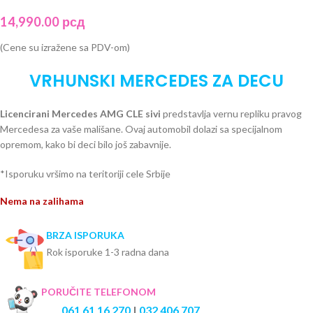
14,990.00
рсд
(Cene su izražene sa PDV-om)
VRHUNSKI MERCEDES ZA DECU
Licencirani Mercedes AMG CLE sivi
predstavlja vernu repliku pravog
Mercedesa za vaše mališane. Ovaj automobil dolazi sa specijalnom
opremom, kako bi deci bilo još zabavnije.
*Isporuku vršimo na teritoriji cele Srbije
Nema na zalihama
BRZA ISPORUKA
Rok isporuke 1-3 radna dana
PORUČITE TELEFONOM
061 61 16 270
|
032 406 707