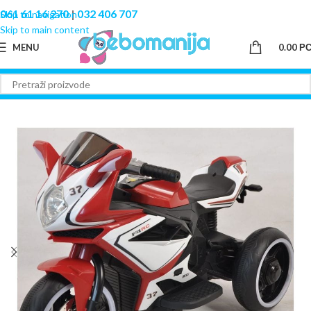
061 61 16 270
|
032 406 707
Skip to navigation
Skip to main content
MENU
0.00
Р