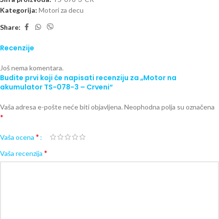
Kategorija:
Motori za decu
Share:
Recenzije
Još nema komentara.
Budite prvi koji će napisati recenziju za „Motor na
akumulator TS-078-3 – Crveni“
Vaša adresa e-pošte neće biti objavljena.
Neophodna polja su označena
*
*
Vaša ocena
*
Vaša recenzija