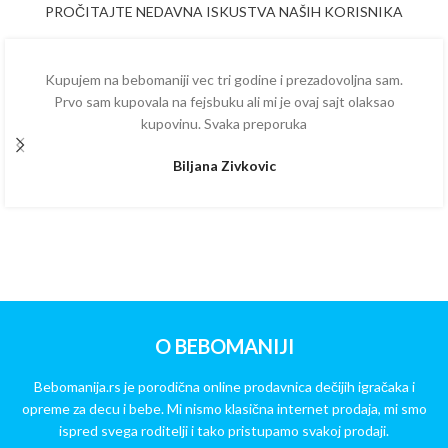
PROČITAJTE NEDAVNA ISKUSTVA NAŠIH KORISNIKA
Kupujem na bebomaniji vec tri godine i prezadovoljna sam.
Prvo sam kupovala na fejsbuku ali mi je ovaj sajt olaksao
kupovinu. Svaka preporuka
Biljana Zivkovic
O BEBOMANIJI
Bebomanija.rs je porodična online prodavnica dečijih igračaka i
opreme za decu i bebe. Mi nismo klasična internet prodaja, mi smo
ispred svega roditelji i tako pristupamo svakoj prodaji.