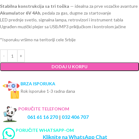
Stabilna konstrukcija sa tri točka
— idealna za prve vozačke avanture
Akumulator 6V 4Ah
, pedala za gas, dugme za startovanje
LED prednje svetlo, signalna lampa, retrovizori i instrument tabla
Ugrađen muzički plejer sa USB/MP3 priključkom i kontrolom jačine
*Isporuku vršimo na teritoriji cele Srbije
DODAJ U KORPU
BRZA ISPORUKA
Rok isporuke 1-3 radna dana
PORUČITE TELEFONOM
061 61 16 270
|
032 406 707
PORUČITE WHATSAPP-OM
Kliknite na WhatsApp Chat