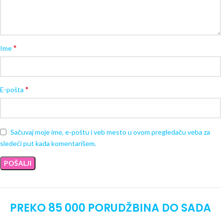
*
Ime
*
E-pošta
Sačuvaj moje ime, e-poštu i veb mesto u ovom pregledaču veba za
sledeći put kada komentarišem.
PREKO 85 000 PORUDŽBINA DO SADA