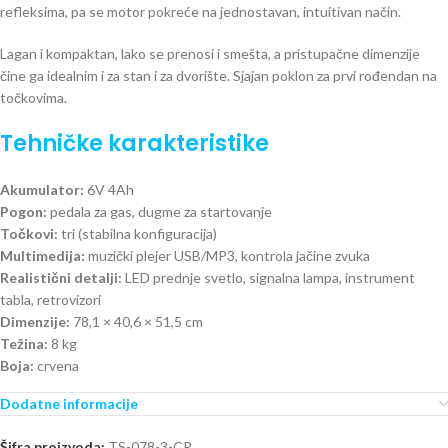
refleksima, pa se motor pokreće na jednostavan, intuitivan način.
Lagan i kompaktan, lako se prenosi i smešta, a pristupačne dimenzije
čine ga idealnim i za stan i za dvorište. Sjajan poklon za prvi rođendan na
točkovima.
Tehničke karakteristike
Akumulator:
6V 4Ah
Pogon:
pedala za gas, dugme za startovanje
Točkovi:
tri (stabilna konfiguracija)
Multimedija:
muzički plejer USB/MP3, kontrola jačine zvuka
Realistični detalji:
LED prednje svetlo, signalna lampa, instrument
tabla, retrovizori
Dimenzije:
78,1 × 40,6 × 51,5 cm
Težina:
8 kg
Boja:
crvena
Dodatne informacije
Šifra proizvoda:
TS-078-3-CR