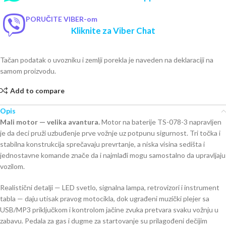
PORUČITE VIBER-om
Kliknite za Viber Chat
Tačan podatak o uvozniku i zemlji porekla je naveden na deklaraciji na
samom proizvodu.
Add to compare
Opis
Mali motor — velika avantura.
Motor na baterije TS-078-3 napravljen
je da deci pruži uzbuđenje prve vožnje uz potpunu sigurnost. Tri točka i
stabilna konstrukcija sprečavaju prevrtanje, a niska visina sedišta i
jednostavne komande znače da i najmlađi mogu samostalno da upravljaju
vozilom.
Realistični detalji — LED svetlo, signalna lampa, retrovizori i instrument
tabla — daju utisak pravog motocikla, dok ugrađeni muzički plejer sa
USB/MP3 priključkom i kontrolom jačine zvuka pretvara svaku vožnju u
zabavu. Pedala za gas i dugme za startovanje su prilagođeni dečijim