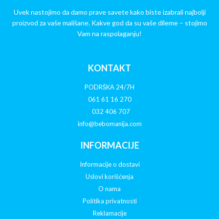
Uvek nastojimo da damo prave savete kako biste izabrali najbolji
proizvod za vaše mališane. Kakve god da su vaše dileme – stojimo
Vam na raspolaganju!
KONTAKT
PODRŠKA 24/7H
061 61 16 270
032 406 707
info@bebomanija.com
INFORMACIJE
Informacije o dostavi
Uslovi korišćenja
O nama
Politika privatnosti
Reklamacije