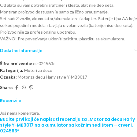
Od alata su vam potrebni šrafciger i klešta, alat nije deo seta.
Montiran proizvod dostupan je samo za lično preuzimanje.
Set sadrži vozilo, akumulator/akumulatore i adapter. Baterije tipa AA koje
se kod pojedinih modela stavljaju u volan vozila (baterije nisu deo seta).
Proizvod nije za profesionalnu upotrebu.
VAŽNO! Pre povezivanja ukloniti zaštitnu plastiku sa akumulatora.
Dodatne informacije
Šifra proizvoda:
ct-024563c
Kategorija:
Motori za decu
Oznaka:
Motor za decu Harly style Y-MB3017
Share:
Recenzije
Još nema komentara.
Budite prvi koji će napisati recenziju za „Motor za decu Harly
style Y-MB3017 na akumulator sa kožnim sedištem – crveni,
024563“