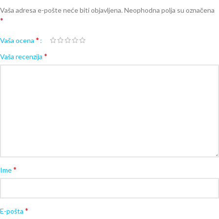
Vaša adresa e-pošte neće biti objavljena.
Neophodna polja su označena
*
*
Vaša ocena
*
Vaša recenzija
*
Ime
*
E-pošta