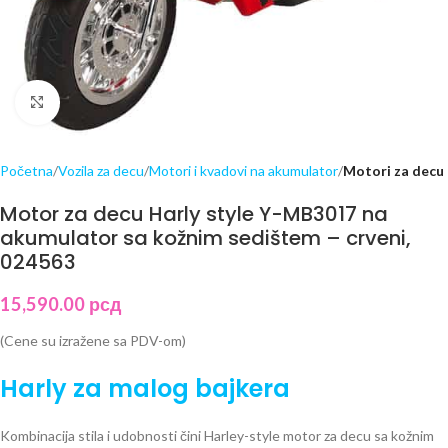
Click to enlarge
Početna
Vozila za decu
Motori i kvadovi na akumulator
Motori za decu
Motor za decu Harly style Y-MB3017 na
akumulator sa kožnim sedištem – crveni,
024563
15,590.00
рсд
(Cene su izražene sa PDV-om)
Harly za malog bajkera
Kombinacija stila i udobnosti čini Harley-style motor za decu sa kožnim