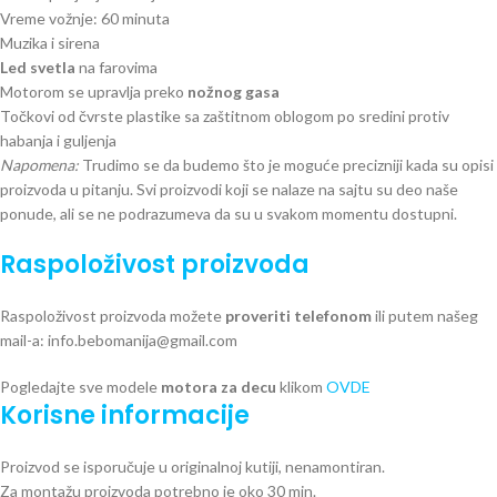
Vreme vožnje: 60 minuta
Muzika i sirena
Led svetla
na farovima
Motorom se upravlja preko
nožnog gasa
Točkovi od čvrste plastike sa zaštitnom oblogom po sredini protiv
habanja i guljenja
Napomena:
Trudimo se da budemo što je moguće precizniji kada su opisi
proizvoda u pitanju. Svi proizvodi koji se nalaze na sajtu su deo naše
ponude, ali se ne podrazumeva da su u svakom momentu dostupni.
Raspoloživost proizvoda
Raspoloživost proizvoda možete
proveriti telefonom
ili putem našeg
mail-a: info.bebomanija@gmail.com
Pogledajte sve modele
motora za decu
klikom
OVDE
Korisne informacije
Proizvod se isporučuje u originalnoj kutiji, nenamontiran.
Za montažu proizvoda potrebno je oko 30 min.