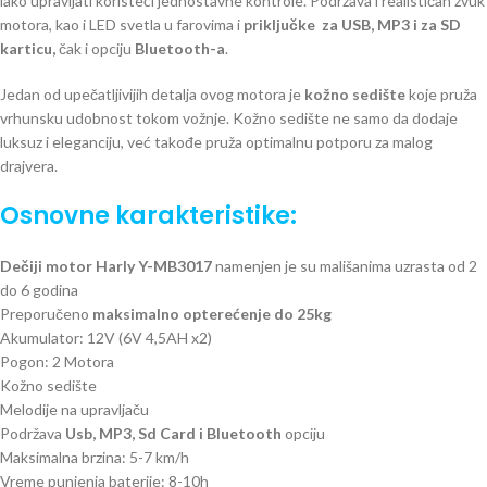
lako upravljati koristeći jednostavne kontrole. Podržava i realističan zvuk
motora, kao i LED svetla u farovima i
priključke za USB, MP3 i za SD
karticu,
čak i opciju
Bluetooth-a
.
Jedan od upečatljivijih detalja ovog motora je
kožno sedište
koje pruža
vrhunsku udobnost tokom vožnje. Kožno sedište ne samo da dodaje
luksuz i eleganciju, već takođe pruža optimalnu potporu za malog
drajvera.
Osnovne karakteristike:
Dečiji motor Harly Y-MB3017
namenjen je su mališanima uzrasta od 2
do 6 godina
Preporučeno
maksimalno opterećenje do 25kg
Akumulator: 12V (6V 4,5AH x2)
Pogon: 2 Motora
Kožno sedište
Melodije na upravljaču
Podržava
Usb, MP3, Sd Card i Bluetooth
opciju
Maksimalna brzina: 5-7 km/h
Vreme punjenja baterije: 8-10h