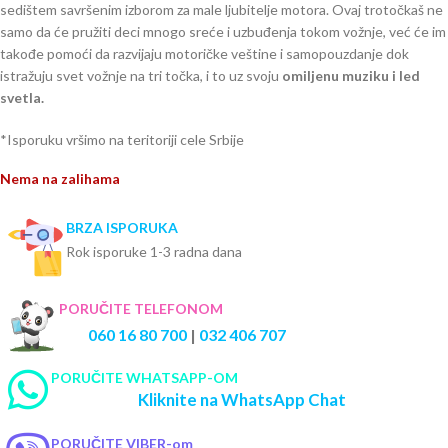
sedištem savršenim izborom za male ljubitelje motora. Ovaj trotočkaš ne
samo da će pružiti deci mnogo sreće i uzbuđenja tokom vožnje, već će im
takođe pomoći da razvijaju motoričke veštine i samopouzdanje dok
istražuju svet vožnje na tri točka, i to uz svoju
omiljenu muziku i led
svetla.
*Isporuku vršimo na teritoriji cele Srbije
Nema na zalihama
BRZA ISPORUKA
Rok isporuke 1-3 radna dana
PORUČITE TELEFONOM
060 16 80 700
|
032 406 707
PORUČITE WHATSAPP-OM
Kliknite na WhatsApp Chat
PORUČITE VIBER-om