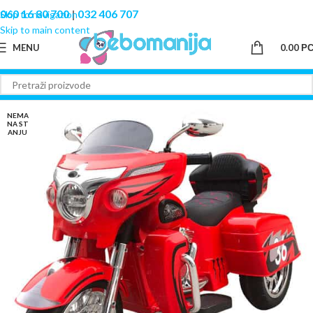
060 16 80 700
|
032 406 707
Skip to navigation
Skip to main content
MENU
0.00
Р
NEMA
NA ST
ANJU