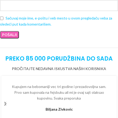
Sačuvaj moje ime, e-poštu i veb mesto u ovom pregledaču veba za
sledeći put kada komentarišem.
PREKO 85 000 PORUDŽBINA DO SADA
PROČITAJTE NEDAVNA ISKUSTVA NAŠIH KORISNIKA
Kupujem na bebomaniji vec tri godine i prezadovoljna sam.
Prvo sam kupovala na fejsbuku ali mi je ovaj sajt olaksao
kupovinu. Svaka preporuka
Biljana Zivkovic