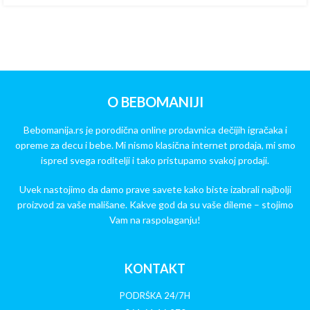
O BEBOMANIJI
Bebomanija.rs je porodična online prodavnica dečijih igračaka i
opreme za decu i bebe. Mi nismo klasična internet prodaja, mi smo
ispred svega roditelji i tako pristupamo svakoj prodaji.
Uvek nastojimo da damo prave savete kako biste izabrali najbolji
proizvod za vaše mališane. Kakve god da su vaše dileme – stojimo
Vam na raspolaganju!
KONTAKT
PODRŠKA 24/7H