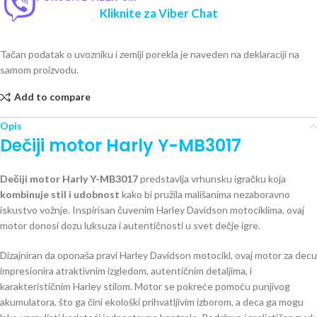
Kliknite za Viber Chat
Tačan podatak o uvozniku i zemlji porekla je naveden na deklaraciji na
samom proizvodu.
Add to compare
Opis
Dečiji motor Harly Y-MB3017
Dečiji motor Harly Y-MB3017
predstavlja vrhunsku igračku koja
kombinuje stil i udobnost
kako bi pružila mališanima nezaboravno
iskustvo vožnje. Inspirisan čuvenim Harley Davidson motociklima, ovaj
motor donosi dozu luksuza i autentičnosti u svet dečje igre.
Dizajniran da oponaša pravi Harley Davidson motocikl, ovaj motor za decu
impresionira atraktivnim izgledom, autentičnim detaljima, i
karakterističnim Harley stilom. Motor se pokreće pomoću punjivog
akumulatora, što ga čini ekološki prihvatljivim izborom, a deca ga mogu