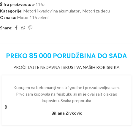
Šifra proizvoda:
a-116z
Kategorije:
Motori i kvadovi na akumulator
,
Motori za decu
Oznaka:
Motor 116 zeleni
Share:
PREKO 85 000 PORUDŽBINA DO SADA
PROČITAJTE NEDAVNA ISKUSTVA NAŠIH KORISNIKA
Kupujem na bebomaniji vec tri godine i prezadovoljna sam.
Prvo sam kupovala na fejsbuku ali mi je ovaj sajt olaksao
kupovinu. Svaka preporuka
Biljana Zivkovic