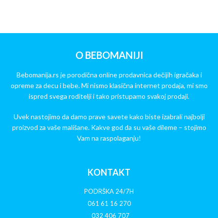
O BEBOMANIJI
Bebomanija.rs je porodična online prodavnica dečijih igračaka i
opreme za decu i bebe. Mi nismo klasična internet prodaja, mi smo
ispred svega roditelji i tako pristupamo svakoj prodaji.
Uvek nastojimo da damo prave savete kako biste izabrali najbolji
proizvod za vaše mališane. Kakve god da su vaše dileme – stojimo
Vam na raspolaganju!
KONTAKT
PODRŠKA 24/7H
061 61 16 270
032 406 707