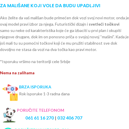
ZA MALIŠANE KOJI VOLE DA BUDU UPADLJIVI
Ako želite da vaš mališan bude primećen dok vozi svoj novi motor, onda je
ovaj model pravi izbor za njega. Futuristički dizajn i
svetleći točkovi
samo su neke od karakteristika koje će ga izbaciti u prvi plan i okupiti
njegove drugare, dok im on ponosno priča o svojoj novoj “mašini”. Kada je
još mali tu su pomoćni točkovi koji će mu pružiti stabilnost sve dok
dovoljno ne stasa da vozi na dva točka kao pravi motor.
*Isporuku vršimo na teritoriji cele Srbije
Nema na zalihama
BRZA ISPORUKA
Rok isporuke 1-3 radna dana
PORUČITE TELEFONOM
061 61 16 270
|
032 406 707