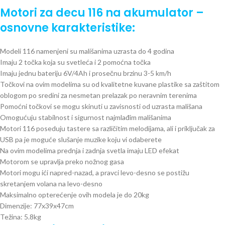
Motori za decu 116 na akumulator –
osnovne karakteristike:
Modeli 116 namenjeni su mališanima uzrasta do 4 godina
Imaju 2 točka koja su svetleća i 2 pomoćna točka
Imaju jednu bateriju 6V/4Ah i prosečnu brzinu 3-5 km/h
Točkovi na ovim modelima su od kvalitetne kuvane plastike sa zaštitom
oblogom po sredini za nesmetan prelazak po neravnim terenima
Pomoćni točkovi se mogu skinuti u zavisnosti od uzrasta mališana
Omogućuju stabilnost i sigurnost najmlađim mališanima
Motori 116 poseduju tastere sa različitim melodijama, ali i priključak za
USB pa je moguće slušanje muzike koju vi odaberete
Na ovim modelima prednja i zadnja svetla imaju LED efekat
Motorom se upravlja preko nožnog gasa
Motori mogu ići napred-nazad, a pravci levo-desno se postižu
skretanjem volana na levo-desno
Maksimalno opterećenje ovih modela je do 20kg
Dimenzije: 77x39x47cm
Težina: 5.8kg