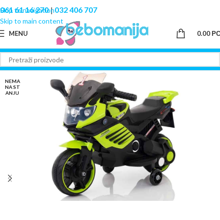
061 61 16 270
|
032 406 707
Skip to navigation
Skip to main content
MENU
0.00
Р
NEMA
NA ST
ANJU