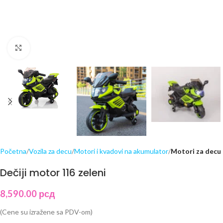
Click to enlarge
Početna
Vozila za decu
Motori i kvadovi na akumulator
Motori za decu
Dečiji motor 116 zeleni
8,590.00
рсд
(Cene su izražene sa PDV-om)