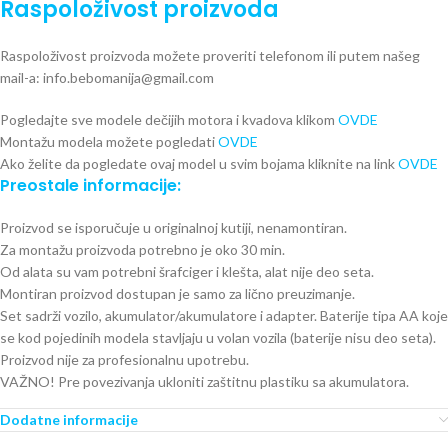
Raspoloživost proizvoda
Raspoloživost proizvoda možete proveriti telefonom ili putem našeg
mail-a: info.bebomanija@gmail.com
Pogledajte sve modele dečijih motora i kvadova klikom
OVDE
Montažu modela možete pogledati
OVDE
Ako želite da pogledate ovaj model u svim bojama kliknite na link
OVDE
Preostale informacije:
Proizvod se isporučuje u originalnoj kutiji, nenamontiran.
Za montažu proizvoda potrebno je oko 30 min.
Od alata su vam potrebni šrafciger i klešta, alat nije deo seta.
Montiran proizvod dostupan je samo za lično preuzimanje.
Set sadrži vozilo, akumulator/akumulatore i adapter. Baterije tipa AA koje
se kod pojedinih modela stavljaju u volan vozila (baterije nisu deo seta).
Proizvod nije za profesionalnu upotrebu.
VAŽNO! Pre povezivanja ukloniti zaštitnu plastiku sa akumulatora.
Dodatne informacije