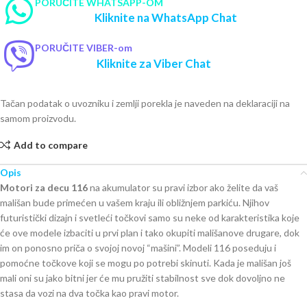
PORUČITE WHATSAPP-OM
Kliknite na WhatsApp Chat
PORUČITE VIBER-om
Kliknite za Viber Chat
Tačan podatak o uvozniku i zemlji porekla je naveden na deklaraciji na
samom proizvodu.
Add to compare
Opis
Motori za decu 116
na akumulator su pravi izbor ako želite da vaš
mališan bude primećen u vašem kraju ili obližnjem parkiću. Njihov
futuristički dizajn i svetleći točkovi samo su neke od karakteristika koje
će ove modele izbaciti u prvi plan i tako okupiti mališanove drugare, dok
im on ponosno priča o svojoj novoj “mašini”. Modeli 116 poseduju i
pomoćne točkove koji se mogu po potrebi skinuti. Kada je mališan još
mali oni su jako bitni jer će mu pružiti stabilnost sve dok dovoljno ne
stasa da vozi na dva točka kao pravi motor.