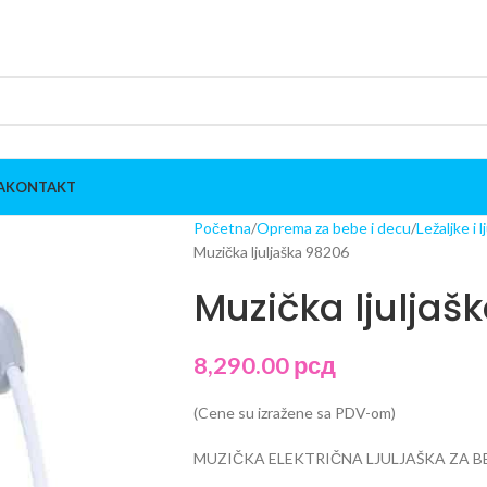
A
KONTAKT
Početna
Oprema za bebe i decu
Ležaljke i 
Muzička ljuljaška 98206
Muzička ljuljaš
8,290.00
рсд
(Cene su izražene sa PDV-om)
MUZIČKA ELEKTRIČNA LJULJAŠKA ZA B