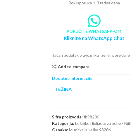
Rok isporuke 1-3 radna dana
PORUČITE WHATSAPP-OM
Kliknite na WhatsApp Chat
Tačan podatak o uvozniku i zemlji porekla j
Add to compare
Dodatne informacije
TEŽINA
Šifra proizvoda:
fb98206
Kategorija:
Ležaljke i ljuljaške za bebe - Nj
Oznaka:
Muzička ljuljaška 98206