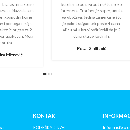
 bila sigurna koji je
kupili smo po prvi put nešto preko
 uzrast. Nazvala sam
interneta. Trotinet je super, unuka
dan gospodin koji je
ga obožava. Jedina zamerka je što
zan i pomogao mi je
je paket stigao tek posle 4 dana,
aket je stigao za 2
ali su mi u brzoj pošti rekli da je 2
per upakovan. Moja
dana stajao kod njih.
poruka.
Petar Smiljanić
ra Mitrović
KONTAKT
INFORMAC
PODRŠKA 24/7H
Informacije o d
a i