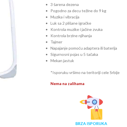
3 šarena dezena
Pogodno za decu težine do 9 kg
Muzika i vibracija
Luk sa 2 plišane igračke
Kontrola muzike i jačine zvuka
Kontrola brzine njihanja
Tajmer
Napajanje pomoću adaptera ili baterija
Sigurnosni pojas u 5 tačaka
Mekan jastuk
*Isporuku vršimo na teritoriji cele Srbije
Nema na zalihama
BRZA ISPORUKA