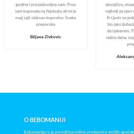
godine i prezadovoljna sam. Prvo
devojčicu, nisam
sam kupovala na fejsbuku ali mi je
najbolji za njen
ovaj sajt olaksao kupovinu. Svaka
ih i javio se je
preporuka
bio jako ljuba
da izaberem. P
Biljana Zivkovic
radna dana, su
pre
Aleksand
O BEBOMANIJI
Bebomanija.rs je porodična online prodavnica dečijih igračak