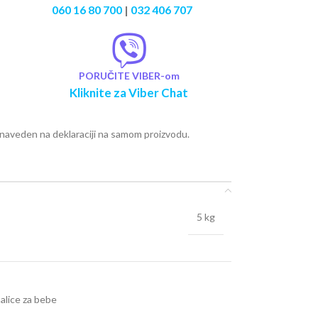
060 16 80 700
|
032 406 707
PORUČITE VIBER-om
Kliknite za Viber Chat
e naveden na deklaraciji na samom proizvodu.
5 kg
ihalice za bebe