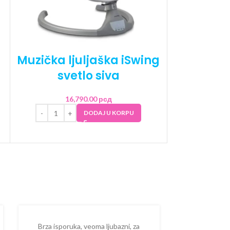
Muzička ljuljaška iSwing
svetlo siva
16,790.00
рсд
DODAJ U KORPU
Brza isporuka, veoma ljubazni, za
Ispostova