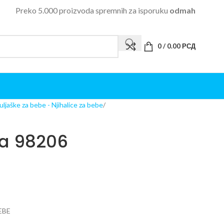
Preko 5.000 proizvoda spremnih za isporuku
odmah
0
/
0.00
РСД
ljuljaške za bebe - Njihalice za bebe
ka 98206
EBE