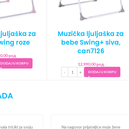
juljaška za
Muzička ljuljaška za
wing roze
bebe Swing+ siva,
can7126
90.00
рсд
DODAJ U KORPU
12,990.00
рсд
DODAJ U KORPU
ADA
la tricikl za svoju
Na nagovor prijateljice moje žene