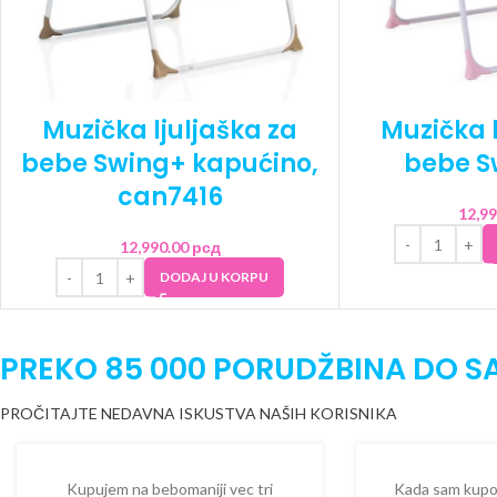
Muzička ljuljaška za
Muzička l
bebe Swing+ kapućino,
bebe S
can7416
12,9
12,990.00
рсд
DODAJ U KORPU
PREKO 85 000 PORUDŽBINA DO S
PROČITAJTE NEDAVNA ISKUSTVA NAŠIH KORISNIKA
Kupujem na bebomaniji vec tri
Kada sam kupova