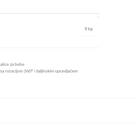
8 kg
ihalice za bebe
sa rotacijom 360° i daljinskim upravljačem