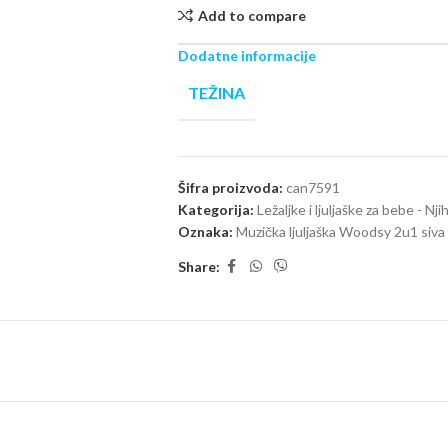
Add to compare
Dodatne informacije
TEŽINA
Šifra proizvoda:
can7591
Kategorija:
Ležaljke i ljuljaške za bebe - Nj
Oznaka:
Muzička ljuljaška Woodsy 2u1 siva 
Share: