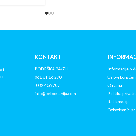
KONTAKT
INFORMAC
PODRŠKA 24/7H
Informacije o d
a i
mi
061 61 16 270
Uslovi korišćen
.
032 406 707
O nama
info@bebomanija.com
Politika privatn
Reklamacije
Otkazivanje po