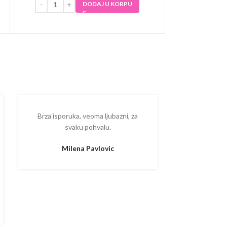
DODAJ U KORPU
Brza isporuka, veoma ljubazni, za
Ispostova
svaku pohvalu.
upakovano
proizvodom
Milena Pavlovic
Aleksa