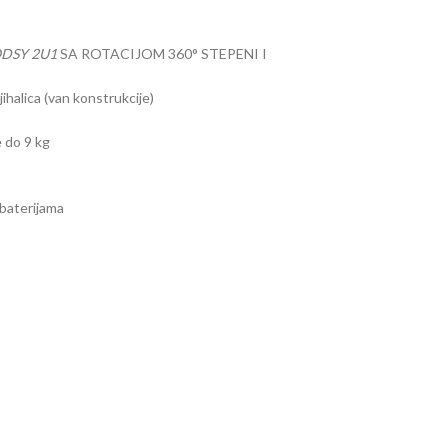
DSY 2U1
SA ROTACIJOM 360° STEPENI I
jihalica (van konstrukcije)
 do 9 kg
 baterijama