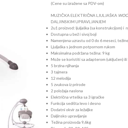
(Cene su izražene sa PDV-om)
MUZIČKA ELEKTRIČNA LJULJAŠKA
WOO
DALJINSKIM UPRAVLJANJEM
2u1 proizvod: ljuljaška (sa konstrukcijom) i n
Dostupna u bež i sivoj boji
Namenjena uzrastu od 0 do 6 meseci, težine
Ljuljaška s jednom potpornom rukom
Maksimalna podržana težina: 9 kg
Može se koristiti sa adapterom (uključen) ili
5 brzina njihanja
3 tajmera
12 melodija
5 zvukova iz prirode
2 položaja naslona
Električna vrteška sa 3 igračke
Funkcija sedišta levo i desno
Dodatni okvir za ležaljke
Daljinsko upravljanje
Težina proizvoda 9,6kg