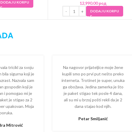
DODAJ U KORPU
12,990.00
рсд
DODAJ U KORPU
ADA
la tricikl za svoju
Na nagovor prijateljice moje žene
 bila sigurna koji je
kupili smo po prvi put nešto preko
 uzrast. Nazvala sam
interneta. Trotinet je super, unuka
dan gospodin koji je
ga obožava. Jedina zamerka je što
zan i pomogao mi je
je paket stigao tek posle 4 dana,
aket je stigao za 2
ali su mi u brzoj pošti rekli da je 2
per upakovan. Moja
dana stajao kod njih.
poruka.
Petar Smiljanić
ra Mitrović