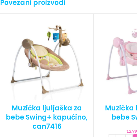
Povezani proizvodi
Muzička ljuljaška za
Muzička l
bebe Swing+ kapućino,
bebe S
can7416
12,9