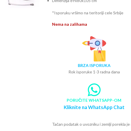
Dimenzija 89x80x105 cm
*Isporuku vršimo na teritoriji cele Srbije
Nema na zalihama
BRZA ISPORUKA
Rok isporuke 1-3 radna dana
PORUČITE WHATSAPP-OM
Kliknite na WhatsApp Chat
Tačan podatak o uvozniku i zemlji porekla j