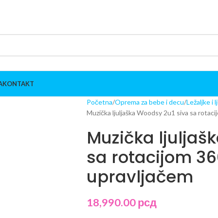
A
KONTAKT
Početna
Oprema za bebe i decu
Ležaljke i 
Muzička ljuljaška Woodsy 2u1 siva sa rotacij
Muzička ljuljaš
sa rotacijom 36
upravljačem
18,990.00
рсд