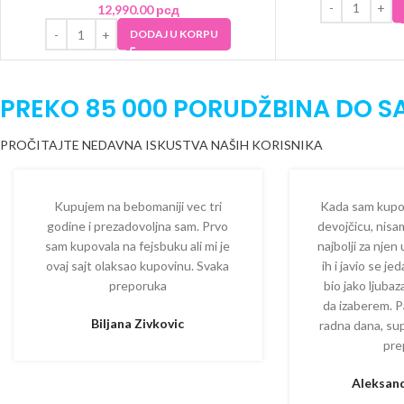
12,990.00
рсд
DODAJ U KORPU
PREKO 85 000 PORUDŽBINA DO S
PROČITAJTE NEDAVNA ISKUSTVA NAŠIH KORISNIKA
Kupujem na bebomaniji vec tri
Kada sam kupova
godine i prezadovoljna sam. Prvo
devojčicu, nisam
sam kupovala na fejsbuku ali mi je
najbolji za njen
ovaj sajt olaksao kupovinu. Svaka
ih i javio se je
preporuka
bio jako ljuba
da izaberem. P
Biljana Zivkovic
radna dana, su
pre
Aleksand