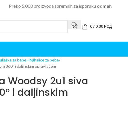
Preko 5.000 proizvoda spremnih za isporuku
odmah
0
/
0.00
РСД
ljuljaške za bebe - Njihalice za bebe
om 360° i daljinskim upravljačem
ka Woodsy 2u1 siva
0° i daljinskim