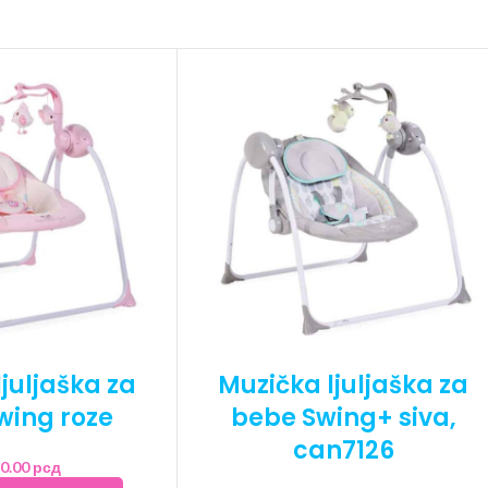
juljaška za
Muzička ljuljaška za
wing roze
bebe Swing+ siva,
can7126
90.00
рсд