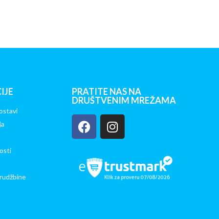
IJE
PRATITE NAS NA
DRUŠTVENIM MREŽAMA
ostavi
ja
osti
rudžbine