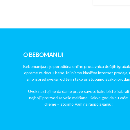
O BEBOMANIJI
Bebomanija.rs je porodična online prodavnica dečijih igračak
opreme za decu i bebe. Mi nismo klasična internet prodaja, 
smo ispred svega roditelji i tako pristupamo svakoj prodaji
Uvek nastojimo da damo prave savete kako biste izabrali
najbolji proizvod za vaše mališane. Kakve god da su vaše
dileme – stojimo Vam na raspolaganju!