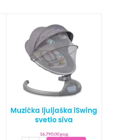
Muzička ljuljaška iSwing
svetlo siva
16,790.00
рсд