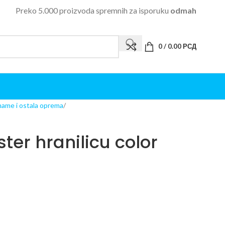
Preko 5.000 proizvoda spremnih za isporuku
odmah
0
/
0.00
РСД
mame i ostala oprema
ter hranilicu color