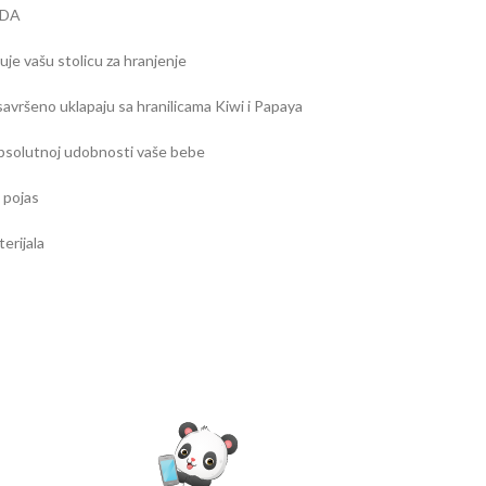
NDA
e vašu stolicu za hranjenje
e savršeno uklapaju sa hranilicama Kiwi i Papaya
apsolutnoj udobnosti vaše bebe
 pojas
erijala