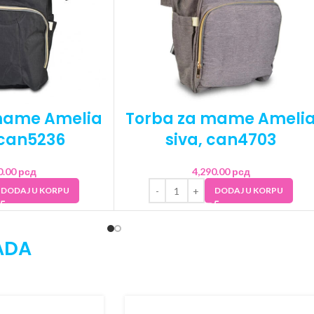
mame Amelia
Torba za mame Ameli
 can5236
siva, can4703
0.00
рсд
4,290.00
рсд
DODAJ U KORPU
DODAJ U KORPU
ADA