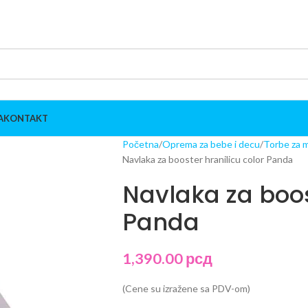
A
KONTAKT
Početna
Oprema za bebe i decu
Torbe za 
Navlaka za booster hranilicu color Panda
Navlaka za boos
Panda
1,390.00
рсд
(Cene su izražene sa PDV-om)