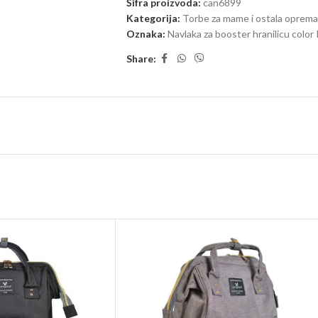
Šifra proizvoda:
can6899
Kategorija:
Torbe za mame i ostala oprema
Oznaka:
Navlaka za booster hranilicu color
Share: