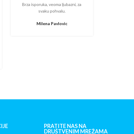
Brza isporuka, veoma ljubazni, za
Ispostova
svaku pohvalu.
upakovano
proizvodom
Milena Pavlovic
Aleksa
IJE
PRATITE NAS NA
DRUŠTVENIM MREŽAMA