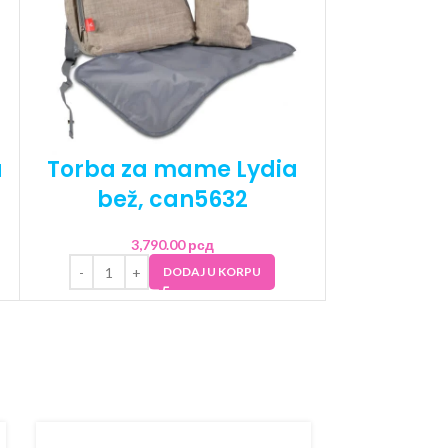
a
Torba za mame Lydia
Torba z
bež, can5632
crna
3,790.00
рсд
3
DODAJ U KORPU