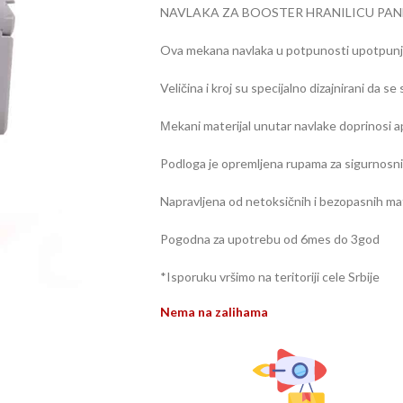
NAVLAKA ZA BOOSTER HRANILICU PA
Ova mekana navlaka u potpunosti upotpunjuj
Veličina i kroj su specijalno dizajnirani da s
Мekani materijal unutar navlake doprinosi 
Podloga je opremljena rupama za sigurnosni
Napravljena od netoksičnih i bezopasnih mat
Pogodna za upotrebu od 6mes do 3god
*Isporuku vršimo na teritoriji cele Srbije
Nema na zalihama