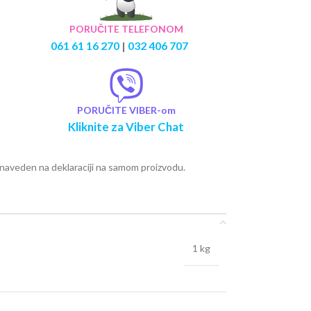
PORUČITE TELEFONOM
061 61 16 270
|
032 406 707
PORUČITE VIBER-om
Kliknite za Viber Chat
e naveden na deklaraciji na samom proizvodu.
1 kg