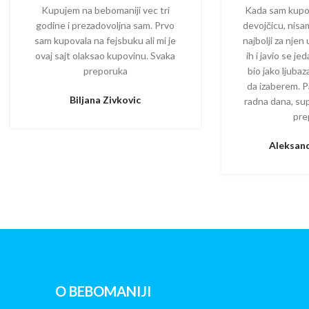
Kupujem na bebomaniji vec tri
Kada sam kupova
godine i prezadovoljna sam. Prvo
devojčicu, nisam
sam kupovala na fejsbuku ali mi je
najbolji za njen
ovaj sajt olaksao kupovinu. Svaka
ih i javio se je
preporuka
bio jako ljuba
da izaberem. P
Biljana Zivkovic
radna dana, su
pre
Aleksand
O BEBOMANIJI