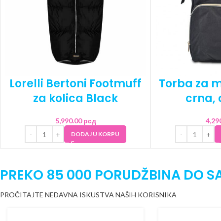
Lorelli Bertoni Footmuff
Torba za 
za kolica Black
crna,
5,990.00
рсд
4,29
DODAJ U KORPU
PREKO 85 000 PORUDŽBINA DO S
PROČITAJTE NEDAVNA ISKUSTVA NAŠIH KORISNIKA