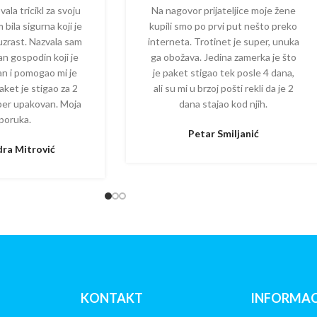
la tricikl za svoju
Na nagovor prijateljice moje žene
 bila sigurna koji je
kupili smo po prvi put nešto preko
 uzrast. Nazvala sam
interneta. Trotinet je super, unuka
dan gospodin koji je
ga obožava. Jedina zamerka je što
zan i pomogao mi je
je paket stigao tek posle 4 dana,
aket je stigao za 2
ali su mi u brzoj pošti rekli da je 2
per upakovan. Moja
dana stajao kod njih.
poruka.
Petar Smiljanić
ra Mitrović
KONTAKT
INFORMAC